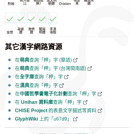
俐方體
精品點
匯文明
得意
饅頭黑
粉圓
11
陣7
朝體
Oradano
黑
體
凝書
激燃
蘭陽
李漢
金萱
體
體
明體
港楷
其它漢字網路資源
在
萌典
查詢「柙」字 (華語)
在
萌典
查詢「柙」字 (台灣閩南語)
在
全字庫
查詢「柙」字
在
漢典
查詢「柙」字
在
中國哲學書電子化計劃
查詢「柙」字
在
Unihan 資料庫
查詢「柙」字
CHISE Project
的表意文字描述等資料
GlyphWiki
上的「u67d9」