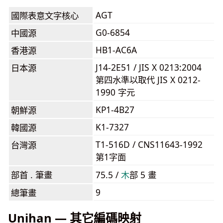
AGT
國際表意文字核心
G0-6854
中國源
HB1-AC6A
香港源
J14-2E51 / JIS X 0213:2004
日本源
第四水準以取代 JIS X 0212-
1990 字元
KP1-4B27
朝鮮源
K1-7327
韓國源
T1-516D / CNS11643-1992
台灣源
第1字面
部首 . 筆畫
75.5 /
⽊
部 5 畫
9
總筆畫
Unihan — 其它編碼映射