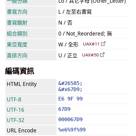
一般分類
Lo / 其它字母 (Other_Letter)
書寫方向
L / 左至右書寫
書寫鏡射
N / 否
組合類別
0 / Not_Reordered; 無
東亞寬度
W / 全形
UAX#11
直排方向
U / 正立
UAX#50
編碼資訊
HTML Entity
&#26585;
&#x67D9;
UTF-8
E6 9F 99
UTF-16
67D9
UTF-32
000067D9
URL Encode
%e6%9f%99