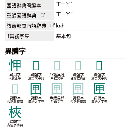
ㄒㄧㄚˊ
國語辭典簡編本
ㄒㄧㄚˊ
重編國語辭典
kah
教育部閩南語
辭典
jf當務字集
基本包
異體字
𢘉
𣘭
𣘭
𣘭
𧆥
異用字
異體字
戶籍異體
異體字
異體字
入管正字
漢語大字典
戶籍文字
台灣教育部
漢語大字典
𧆥
㘡
㘡
㘡
匣
異體字
異體字
戶籍異體
異體字
通假字
台灣教育部
漢語大字典
戶籍文字
台灣教育部
漢語大字典
梜
異體字
古僮字字典