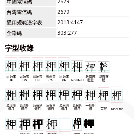
2679
中國電信碼
2679
台灣電信碼
2013:4147
通用規範漢字表
303:277
全錄碼
字型收錄
思源宋
思源宋
思源宋
思源宋
思源宋
教育部
崇羲篆
JP
TW
HK
CN
KR
NomNaTong
楷體
體
源流明
源流明
源石黑
源石黑
源泉圓
源泉圓
一點明
體月
體丹
體月
體丹
體月
體丹
體
芫荽
KleeOne