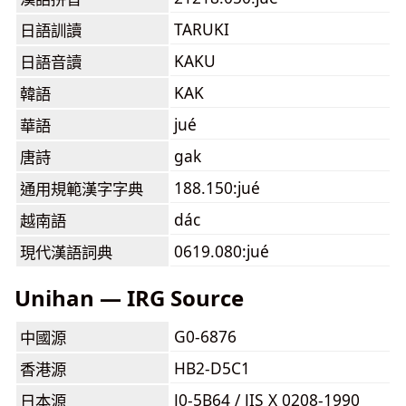
TARUKI
日語訓讀
KAKU
日語音讀
KAK
韓語
jué
華語
gak
唐詩
188.150:jué
通用規範漢字字典
dác
越南語
0619.080:jué
現代漢語詞典
Unihan — IRG Source
G0-6876
中國源
HB2-D5C1
香港源
J0-5B64 / JIS X 0208-1990
日本源