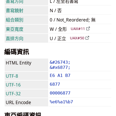
書寫方向
L / 左至右書寫
書寫鏡射
N / 否
組合類別
0 / Not_Reordered; 無
東亞寬度
W / 全形
UAX#11
直排方向
U / 正立
UAX#50
編碼資訊
HTML Entity
&#26743;
&#x6877;
UTF-8
E6 A1 B7
UTF-16
6877
UTF-32
00006877
URL Encode
%e6%a1%b7
東亞編碼資訊