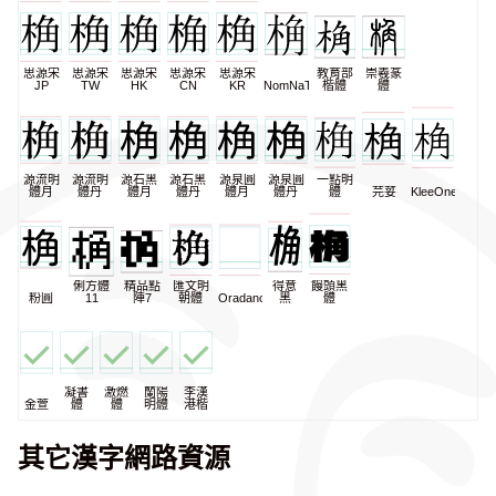
思源宋
思源宋
思源宋
思源宋
思源宋
教育部
崇羲篆
JP
TW
HK
CN
KR
NomNaTong
楷體
體
源流明
源流明
源石黑
源石黑
源泉圓
源泉圓
一點明
體月
體丹
體月
體丹
體月
體丹
體
芫荽
KleeOne
俐方體
精品點
匯文明
得意
饅頭黑
粉圓
11
陣7
朝體
Oradano
黑
體
凝書
激燃
蘭陽
李漢
金萱
體
體
明體
港楷
其它漢字網路資源