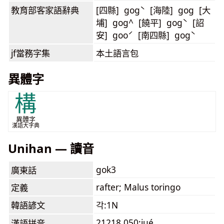
教育部客家語
辭典
[四縣] gogˋ [海陸] gog [大
埔] gog^ [饒平] gogˋ [詔
安] gooˊ [南四縣] gogˋ
jf當務字集
本土語言包
異體字
構
異體字
漢語大字典
Unihan — 讀音
gok3
廣東話
rafter; Malus toringo
定義
韓語諺文
각:1N
21218.050:jué
漢語拼音