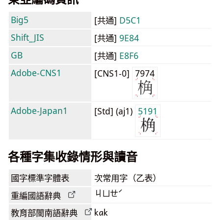
Big5
[共通]
D5C1
Shift_JIS
[共通]
9E84
GB
[共通]
E8F6
Adobe-CNS1
[CNS1-0]
7974
Adobe-Japan1
[Std] (aj1)
5191
各種字集收錄情形與讀音
國字標準字體表
次常用字（乙表）
ㄐㄩㄝˊ
重編國語辭典
kak
教育部閩南語
辭典