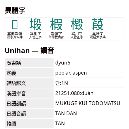
異體字
𫞌
塅
椵
檓
葮
其他異體
異用字
異體字
異用字
異體字
漢字資料庫
入管正字
台灣教育部
入管正字
漢語大字典
Unihan — 讀音
dyun6
廣東話
poplar, aspen
定義
韓語諺文
단:1N
21251.080:duàn
漢語拼音
MUKUGE KUI TODOMATSU
日語訓讀
TAN DAN
日語音讀
TAN
韓語