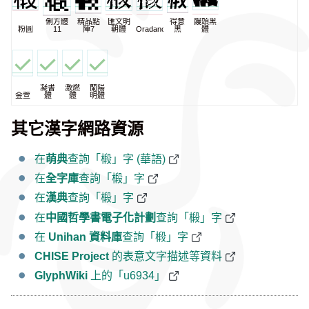
俐方體
精品點
匯文明
得意
饅頭黑
粉圓
11
陣7
朝體
Oradano
黑
體
凝書
激燃
蘭陽
金萱
體
體
明體
其它漢字網路資源
在
萌典
查詢「椴」字 (華語)
在
全字庫
查詢「椴」字
在
漢典
查詢「椴」字
在
中國哲學書電子化計劃
查詢「椴」字
在
Unihan 資料庫
查詢「椴」字
CHISE Project
的表意文字描述等資料
GlyphWiki
上的「u6934」