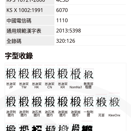
KS X 1002:1991
6070
1110
中國電信碼
2013:5398
通用規範漢字表
320:126
全錄碼
字型收錄
思源宋
思源宋
思源宋
思源宋
思源宋
教育部
JP
TW
HK
CN
KR
NomNaTong
楷體
源流明
源流明
源石黑
源石黑
源泉圓
源泉圓
一點明
體月
體丹
體月
體丹
體月
體丹
體
芫荽
KleeOne