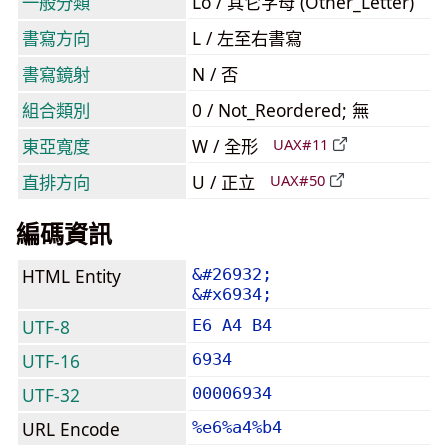
一般分類
Lo / 其它字母 (Other_Letter)
書寫方向
L / 左至右書寫
書寫鏡射
N / 否
組合類別
0 / Not_Reordered; 無
東亞寬度
W / 全形
UAX#11
直排方向
U / 正立
UAX#50
編碼資訊
HTML Entity
&#26932;
&#x6934;
UTF-8
E6 A4 B4
UTF-16
6934
UTF-32
00006934
URL Encode
%e6%a4%b4