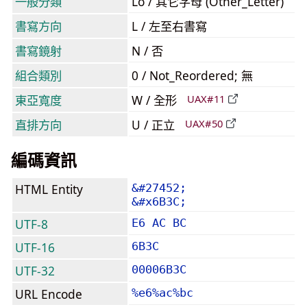
一般分類
Lo / 其它字母 (Other_Letter)
書寫方向
L / 左至右書寫
書寫鏡射
N / 否
組合類別
0 / Not_Reordered; 無
東亞寬度
W / 全形
UAX#11
直排方向
U / 正立
UAX#50
編碼資訊
HTML Entity
&#27452;
&#x6B3C;
UTF-8
E6 AC BC
UTF-16
6B3C
UTF-32
00006B3C
URL Encode
%e6%ac%bc