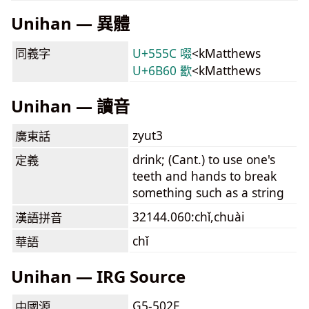
Unihan — 異體
同義字
U+555C 啜
<kMatthews
U+6B60 歠
<kMatthews
Unihan — 讀音
zyut3
廣東話
drink; (Cant.) to use one's
定義
teeth and hands to break
something such as a string
32144.060:chǐ,chuài
漢語拼音
chǐ
華語
Unihan — IRG Source
G5-502F
中國源