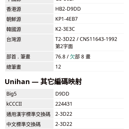
HB2-D9DD
香港源
KP1-4EB7
朝鮮源
K2-3E3C
韓國源
T2-3D22 / CNS11643-1992
台灣源
第2字面
部首 . 筆畫
76.8 /
⽋
部 8 畫
12
總筆畫
Unihan — 其它編碼映射
Big5
D9DD
kCCCII
224431
2-3D22
通用漢字標準交換碼
2-3D22
中文標準交換碼