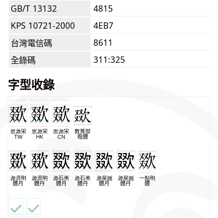
GB/T 13132
4815
KPS 10721-2000
4EB7
8611
台灣電信碼
311:325
全錄碼
字型收錄
思源宋
思源宋
思源宋
教育部
TW
HK
CN
楷體
源流明
源流明
源石黑
源石黑
源泉圓
源泉圓
一點明
體月
體丹
體月
體丹
體月
體丹
體