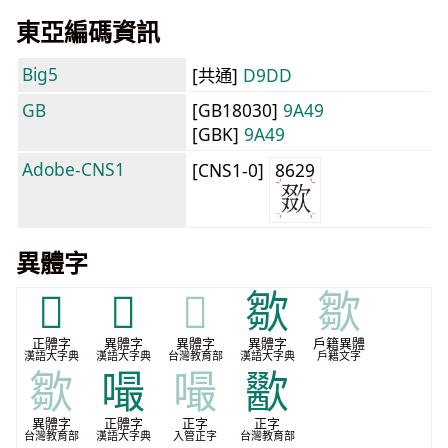
東亞編碼資訊
Big5
[共通]
D9DD
GB
[GB18030]
9A49
[GBK]
9A49
Adobe-CNS1
[CNS1-0]
8629
異體字
𠭋
𣣯
𣣯
㱀
㱀
正體字
異體字
異體字
異體字
戶籍異體
漢語大字典
漢語大字典
台灣教育部
漢語大字典
戶籍文字
㱀
嘬
嘬
歠
異體字
正體字
正字
正字
台灣教育部
漢語大字典
入管正字
台灣教育部