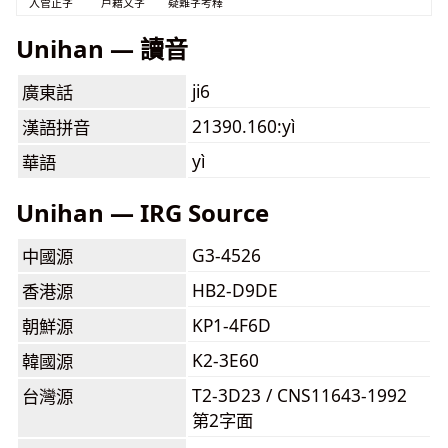
入管正字
戶籍文字
疑難字考釋
Unihan — 讀音
ji6
廣東話
21390.160:yì
漢語拼音
yì
華語
Unihan — IRG Source
G3-4526
中國源
HB2-D9DE
香港源
KP1-4F6D
朝鮮源
K2-3E60
韓國源
T2-3D23 / CNS11643-1992
台灣源
第2字面