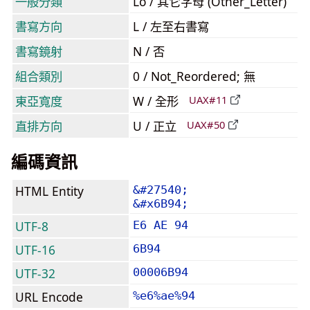
一般分類
Lo / 其它字母 (Other_Letter)
書寫方向
L / 左至右書寫
書寫鏡射
N / 否
組合類別
0 / Not_Reordered; 無
東亞寬度
W / 全形
UAX#11
直排方向
U / 正立
UAX#50
編碼資訊
HTML Entity
&#27540;
&#x6B94;
UTF-8
E6 AE 94
UTF-16
6B94
UTF-32
00006B94
URL Encode
%e6%ae%94