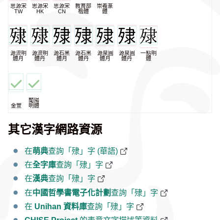
思源宋
思源宋
思源宋
教育部
崇羲篆
TW
HK
CN
楷體
體
源流明
源流明
源石黑
源石黑
源泉圓
源泉圓
一點明
體月
體丹
體月
體丹
體月
體丹
體
蘭陽
金萱
明體
其它漢字網路資源
在
萌典
查詢「殔」字 (華語)
在
全字庫
查詢「殔」字
在
漢典
查詢「殔」字
在
中國哲學書電子化計劃
查詢「殔」字
在
Unihan 資料庫
查詢「殔」字