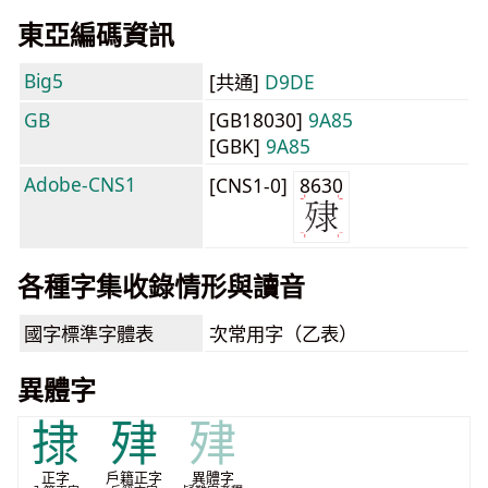
東亞編碼資訊
Big5
[共通]
D9DE
GB
[GB18030]
9A85
[GBK]
9A85
Adobe-CNS1
[CNS1-0]
8630
各種字集收錄情形與讀音
國字標準字體表
次常用字（乙表）
異體字
捸
肂
肂
正字
戶籍正字
異體字