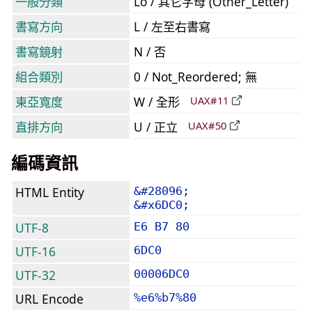
一般分類
Lo / 其它字母 (Other_Letter)
書寫方向
L / 左至右書寫
書寫鏡射
N / 否
組合類別
0 / Not_Reordered; 無
東亞寬度
W / 全形
UAX#11
直排方向
U / 正立
UAX#50
編碼資訊
HTML Entity
&#28096;
&#x6DC0;
UTF-8
E6 B7 80
UTF-16
6DC0
UTF-32
00006DC0
URL Encode
%e6%b7%80