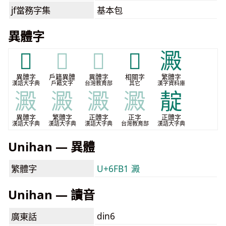
jf當務字集
基本包
異體字
𣵦
𣵦
𣵦
𰛸
澱
異體字
戶籍異體
異體字
相關字
繁體字
漢語大字典
戶籍文字
台灣教育部
其它
漢字資料庫
澱
澱
澱
澱
靛
異體字
繁體字
正體字
正字
正體字
漢語大字典
漢語大字典
漢語大字典
台灣教育部
漢語大字典
Unihan — 異體
繁體字
U+6FB1 澱
Unihan — 讀音
din6
廣東話