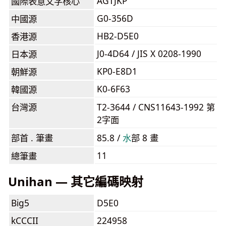
AGTJKP
國際表意文字核心
G0-356D
中國源
HB2-D5E0
香港源
J0-4D64 / JIS X 0208-1990
日本源
KP0-E8D1
朝鮮源
K0-6F63
韓國源
台灣源
T2-3644 / CNS11643-1992 第
2字面
部首 . 筆畫
85.8 /
⽔
部 8 畫
11
總筆畫
Unihan — 其它編碼映射
Big5
D5E0
kCCCII
224958