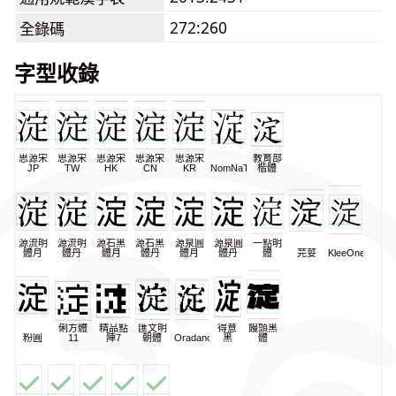
272:260
全錄碼
字型收錄
思源宋
思源宋
思源宋
思源宋
思源宋
教育部
JP
TW
HK
CN
KR
NomNaTong
楷體
源流明
源流明
源石黑
源石黑
源泉圓
源泉圓
一點明
體月
體丹
體月
體丹
體月
體丹
體
芫荽
KleeOne
俐方體
精品點
匯文明
得意
饅頭黑
粉圓
11
陣7
朝體
Oradano
黑
體