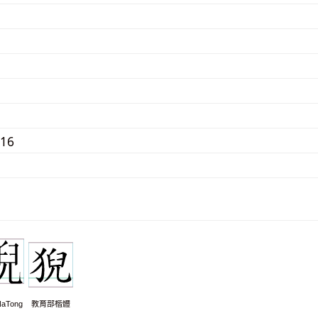
216
aTong
教育部楷體