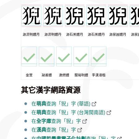
源流明體月
源流明體丹
源石黑體月
源石黑體丹
源泉圓體月
源泉
金萱
凝書體
激燃體
蘭陽明體
李漢港楷
其它漢字網路資源
在
萌典
查詢「猊」字 (華語)
在
萌典
查詢「猊」字 (台灣閩南語)
在
全字庫
查詢「猊」字
在
漢典
查詢「猊」字
在
中國哲學書電子化計劃
查詢「猊」字