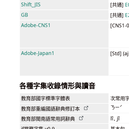
Shift_JIS
[共通]
E
GB
[共通]
E
Adobe-CNS1
[CNS1-
Adobe-Japan1
[Std] (a
各種字集收錄情形與讀音
教育部
國字標準字體表
次常用
ㄋㄧˊ
教育部
重編國語辭典
修訂本
lî, jî
教育部閩南語
常用詞
辭典
jf當務字集
v0.9
基本包