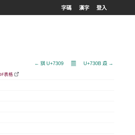
字碼
漢字
登入
𝄜
← 猉 U+7309
U+730B 猋 →
DF表格