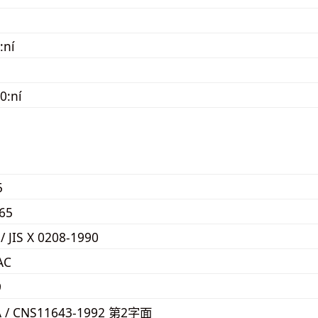
:ní
0:ní
5
65
 / JIS X 0208-1990
AC
9
A / CNS11643-1992 第2字面