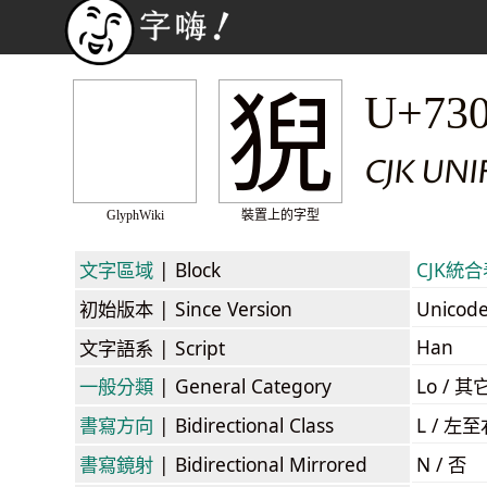
猊
U+73
CJK UN
GlyphWiki
裝置上的字型
文字區域
| Block
CJK統合表
初始版本
| Since Version
Unicod
Han
文字語系
| Script
一般分類
| General Category
Lo / 其它
書寫方向
| Bidirectional Class
L / 左
書寫鏡射
| Bidirectional Mirrored
N / 否