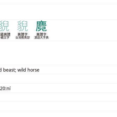
貎
貎
麑
戶籍異體
異體字
異體字
戶籍文字
台灣教育部
漢語大字典
ld beast; wild horse
20:ní