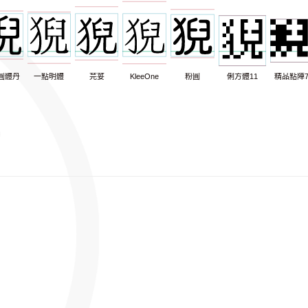
圓體丹
一點明體
芫荽
KleeOne
粉圓
俐方體11
精品點陣