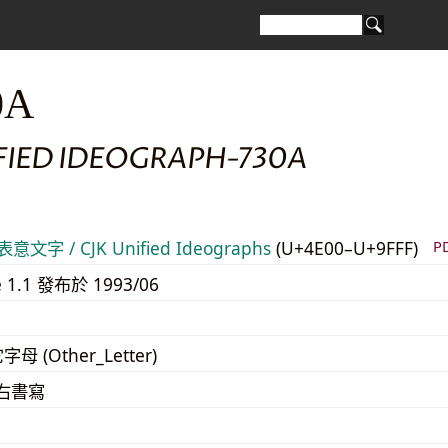
0A
IFIED IDEOGRAPH-730A
意文字 / CJK Unified Ideographs
(U+4E00–U+9FFF)
P
e 1.1 發布於 1993/06
字母 (Other_Letter)
至右書寫