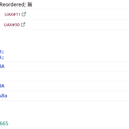
_Reordered; 無
形
UAX#11
立
UAX#50
0;
A;
8A
0A
%8a
665