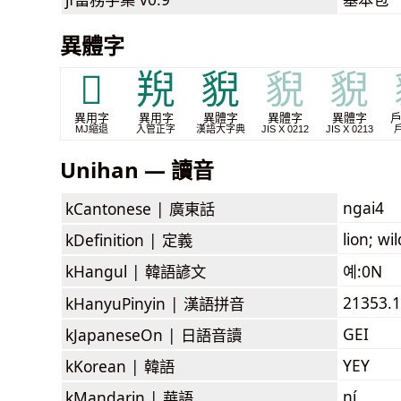
異體字
𭸍
䍲
貎
貎
貎
異用字
異用字
異體字
異體字
異體字
MJ縮退
入管正字
漢語大字典
JIS X 0212
JIS X 0213
Unihan — 讀音
ngai4
kCantonese |
廣東話
lion; wi
kDefinition |
定義
kHangul |
韓語諺文
예:0N
21353.1
kHanyuPinyin |
漢語拼音
GEI
kJapaneseOn |
日語音讀
YEY
kKorean |
韓語
ní
kMandarin |
華語