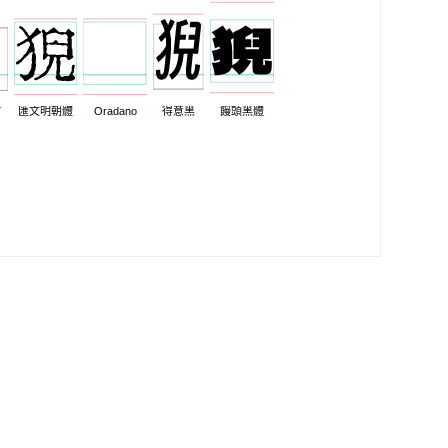
7
匯文明朝體
Oradano
得意黑
饅頭黑體