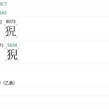
0C7
2A5
0]
8073
j1)
5634
字（乙表）