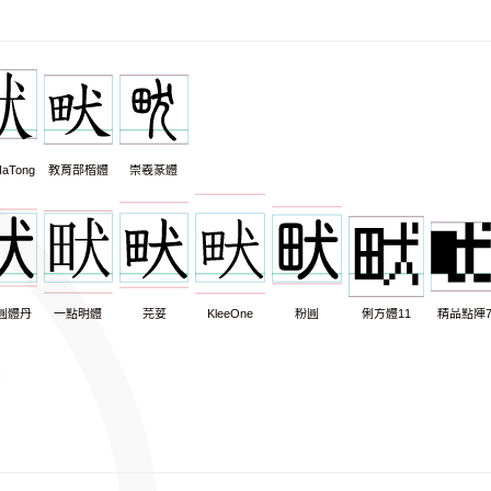
aTong
教育部楷體
崇羲篆體
圓體丹
一點明體
芫荽
KleeOne
粉圓
俐方體11
精品點陣