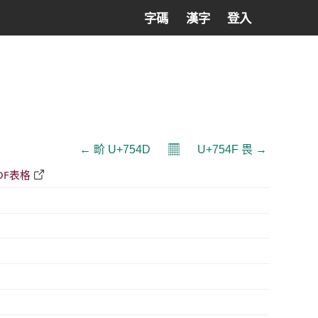
字碼
漢字
登入
𝄜
← 畍 U+754D
U+754F 畏 →
DF表格