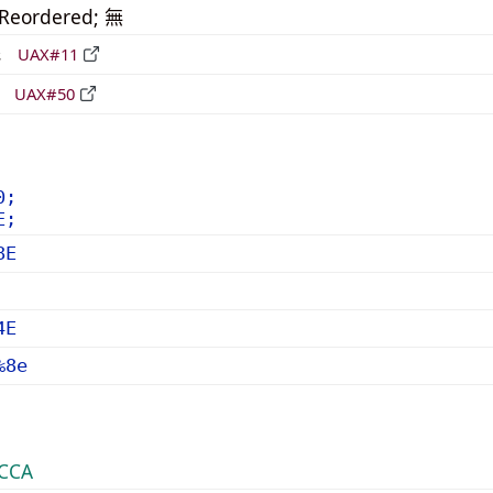
_Reordered; 無
形
UAX#11
立
UAX#50
0;
E;
8E
4E
%8e
CCA