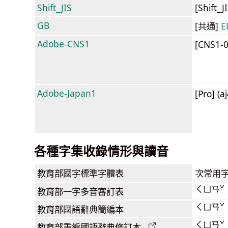
Shift_JIS
[Shift_
GB
[共通]
E
Adobe-CNS1
[CNS1-
Adobe-Japan1
[Pro] (a
各種字集收錄情形與讀音
教育部
國字標準字體表
次常用
ㄑㄩㄢˇ
教育部
一字多音審訂表
ㄑㄩㄢˇ
教育部
國語辭典簡編本
ㄑㄩㄢˇ
教育部
重編國語辭典
修訂本