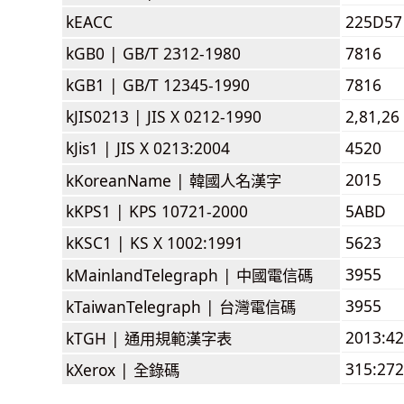
kEACC
225D57
kGB0 |
GB/T 2312-1980
7816
kGB1 |
GB/T 12345-1990
7816
kJIS0213 |
JIS X 0212-1990
2,81,26
kJis1 |
JIS X 0213:2004
4520
2015
kKoreanName |
韓國人名漢字
kKPS1 |
KPS 10721-2000
5ABD
kKSC1 |
KS X 1002:1991
5623
3955
kMainlandTelegraph |
中國電信碼
3955
kTaiwanTelegraph |
台灣電信碼
2013:4
kTGH |
通用規範漢字表
315:272
kXerox |
全錄碼