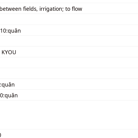
between fields, irrigation; to flow
010:quǎn
I KYOU
0:quǎn
30:quǎn
0