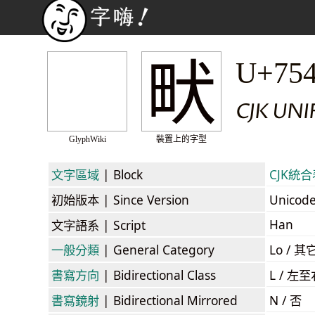
畎
U+75
CJK UNI
GlyphWiki
裝置上的字型
文字區域
| Block
CJK統合表
初始版本
| Since Version
Unicod
Han
文字語系
| Script
一般分類
| General Category
Lo / 其它
書寫方向
| Bidirectional Class
L / 左
書寫鏡射
| Bidirectional Mirrored
N / 否