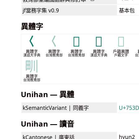
jf當務字集
v0.9
基本包
異體字
𡿨
𡿨
𣸋
𤰕
𤰕
異體字
異體字
異體字
異體字
戶籍異體
漢語大字典
台灣教育部
台灣教育部
漢語大字典
戶籍文字
台
甽
異體字
台灣教育部
Unihan — 異體
kSemanticVariant |
同義字
U+753
Unihan — 讀音
hyun2
kCantonese |
廣東話