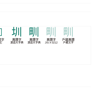

圳
甽
甽
甽
關字
異體字
異體字
異體字
戶籍異體
它
漢語大字典
漢語大字典
JIS X 0212
戶籍文字