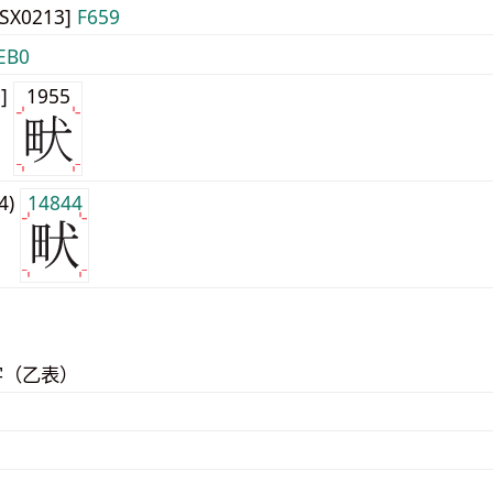
JISX0213]
F659
EB0
0]
1955
j4)
14844
字（乙表）