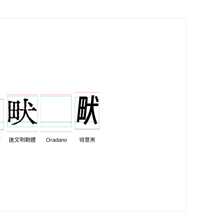
7
匯文明朝體
Oradano
得意黑