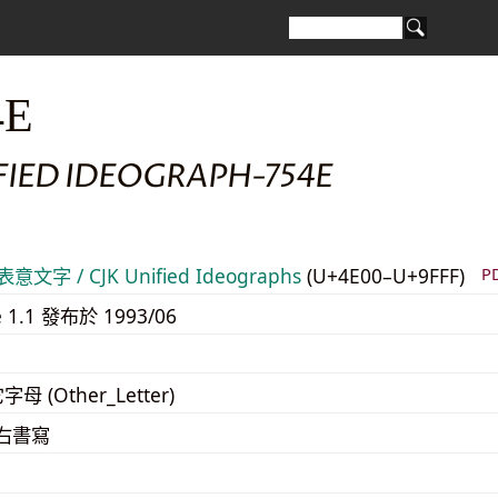
4E
FIED IDEOGRAPH-754E
意文字 / CJK Unified Ideographs
(U+4E00–U+9FFF)
P
e 1.1 發布於 1993/06
字母 (Other_Letter)
至右書寫