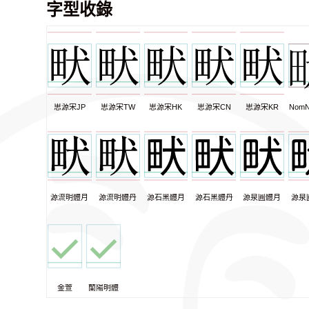
字型收錄
思源宋JP
思源宋TW
思源宋HK
思源宋CN
思源宋KR
NomN
源流明體月
源流明體丹
源石黑體月
源石黑體丹
源泉圓體月
源泉
金萱
蘭陽明體