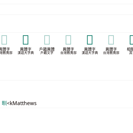
𤰕
𤰝
𤰝
𤰝
𤱶
𤱶

異體字
異體字
戶籍異體
異體字
異體字
異體字
相
灣教育部
漢語大字典
戶籍文字
台灣教育部
漢語大字典
台灣教育部
其
D 甽
<kMatthews