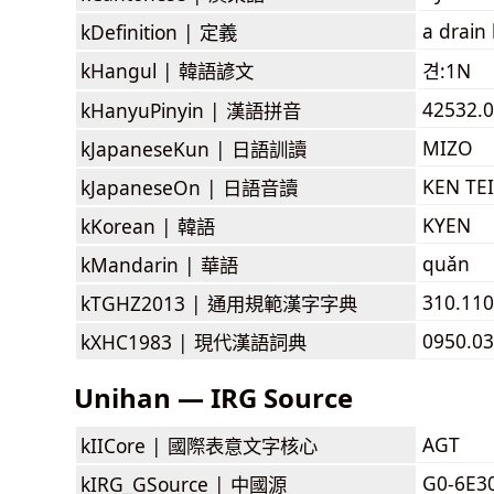
a drain 
kDefinition |
定義
kHangul |
韓語諺文
견:1N
42532.
kHanyuPinyin |
漢語拼音
MIZO
kJapaneseKun |
日語訓讀
KEN TE
kJapaneseOn |
日語音讀
KYEN
kKorean |
韓語
quǎn
kMandarin |
華語
310.11
kTGHZ2013 |
通用規範漢字字典
0950.0
kXHC1983 |
現代漢語詞典
Unihan — IRG Source
AGT
kIICore |
國際表意文字核心
G0-6E3
kIRG_GSource |
中國源