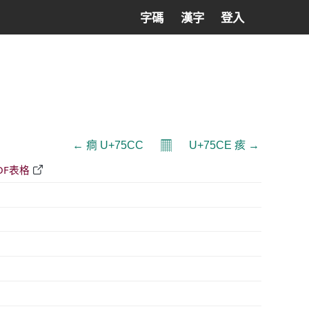
字碼
漢字
登入
𝄜
← 痌 U+75CC
U+75CE 痎 →
DF表格