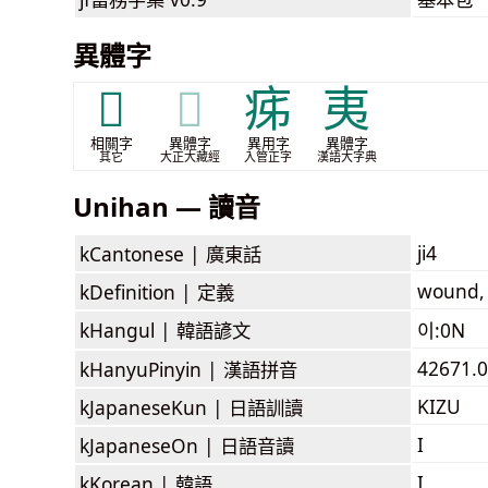
異體字
𭙚
𭙚
㾅
夷
相關字
異體字
異用字
異體字
其它
大正大藏經
入管正字
漢語大字典
Unihan — 讀音
ji4
kCantonese |
廣東話
wound, 
kDefinition |
定義
kHangul |
韓語諺文
이:0N
42671.0
kHanyuPinyin |
漢語拼音
KIZU
kJapaneseKun |
日語訓讀
I
kJapaneseOn |
日語音讀
I
kKorean |
韓語