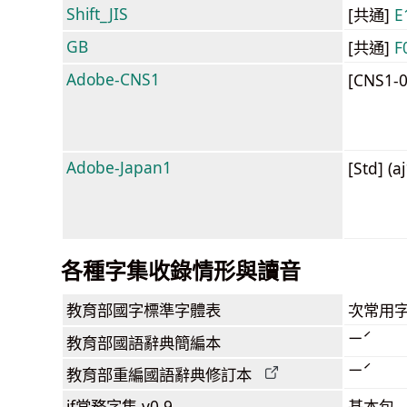
Shift_JIS
[共通]
E
GB
[共通]
F
Adobe-CNS1
[CNS1-
Adobe-Japan1
[Std] (a
各種字集收錄情形與讀音
教育部
國字標準字體表
次常用
ㄧˊ
教育部
國語辭典簡編本
ㄧˊ
教育部
重編國語辭典
修訂本
jf當務字集
v0.9
基本包