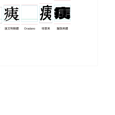
7
匯文明朝體
Oradano
得意黑
饅頭黑體