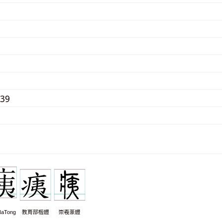
939
aTong
教育部楷體
崇羲篆體