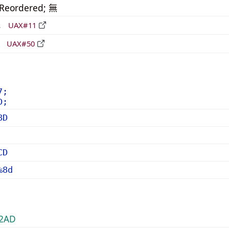
_Reordered; 無
形
UAX#11
立
UAX#50
7;
D;
8D
CD
%8d
2AD