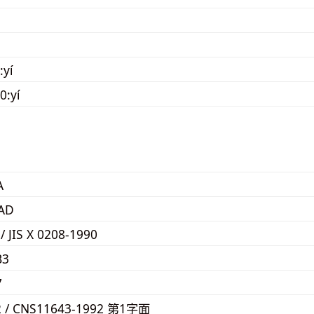
:yí
0:yí
A
AD
 / JIS X 0208-1990
B3
7
2 / CNS11643-1992 第1字面