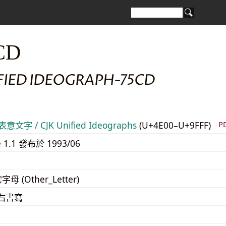
CD
IFIED IDEOGRAPH-75CD
意文字 / CJK Unified Ideographs
(U+4E00–U+9FFF)
P
e 1.1 發布於 1993/06
字母 (Other_Letter)
至右書寫