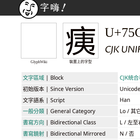
痍
U+75
CJK UN
GlyphWiki
裝置上的字型
文字區域
| Block
CJK統合表
初始版本
| Since Version
Unicod
Han
文字語系
| Script
一般分類
| General Category
Lo / 其它
書寫方向
| Bidirectional Class
L / 左
書寫鏡射
| Bidirectional Mirrored
N / 否