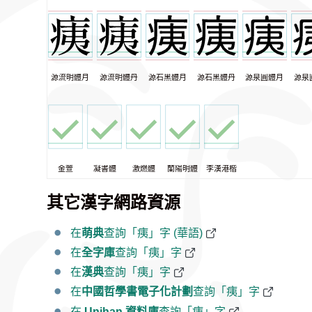
源流明體月
源流明體丹
源石黑體月
源石黑體丹
源泉圓體月
源泉
金萱
凝書體
激燃體
蘭陽明體
李漢港楷
其它漢字網路資源
在
萌典
查詢「痍」字 (華語)
在
全字庫
查詢「痍」字
在
漢典
查詢「痍」字
在
中國哲學書電子化計劃
查詢「痍」字
在
Unihan 資料庫
查詢「痍」字