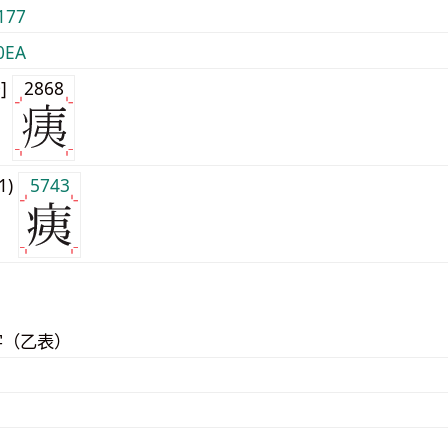
177
0EA
0]
2868
j1)
5743
字（乙表）