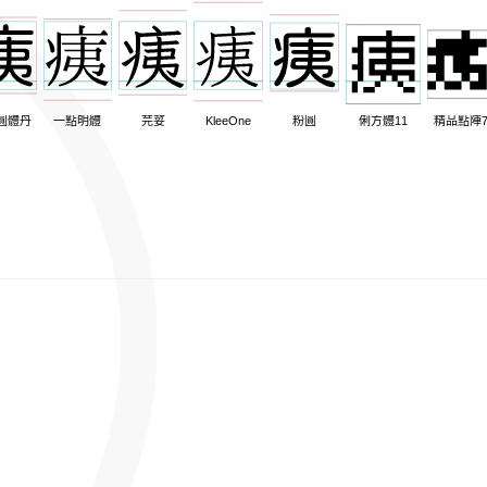
圓體丹
一點明體
芫荽
KleeOne
粉圓
俐方體11
精品點陣