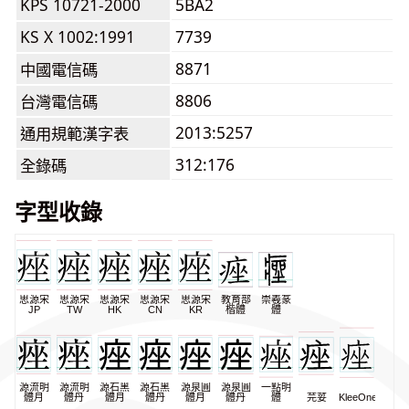
KPS 10721-2000
5BA2
KS X 1002:1991
7739
8871
中國電信碼
8806
台灣電信碼
2013:5257
通用規範漢字表
312:176
全錄碼
字型收錄
思源宋
思源宋
思源宋
思源宋
思源宋
教育部
崇羲篆
JP
TW
HK
CN
KR
楷體
體
源流明
源流明
源石黑
源石黑
源泉圓
源泉圓
一點明
體月
體丹
體月
體丹
體月
體丹
體
芫荽
KleeOne