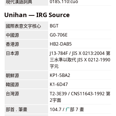
0185.110:cuó
現代漢語詞典
Unihan — IRG Source
BGT
國際表意文字核心
G0-706E
中國源
HB2-DAB5
香港源
日本源
J13-784F / JIS X 0213:2004 第
三水準以取代 JIS X 0212-1990
字元
KP1-5BA2
朝鮮源
K1-6D47
韓國源
台灣源
T2-3E39 / CNS11643-1992 第
2字面
部首 . 筆畫
104.7 /
⽧
部 7 畫