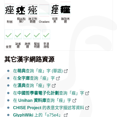
精品點
匯文明
得意
饅頭黑
粉圓
陣7
朝體
Oradano
黑
體
凝書
激燃
蘭陽
李漢
金萱
體
體
明體
港楷
其它漢字網路資源
在
萌典
查詢「痤」字 (華語)
在
全字庫
查詢「痤」字
在
漢典
查詢「痤」字
在
中國哲學書電子化計劃
查詢「痤」字
在
Unihan 資料庫
查詢「痤」字
CHISE Project
的表意文字描述等資料
GlyphWiki
上的「u75e4」