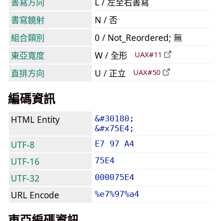
書寫方向
L / 左至右書寫
書寫鏡射
N / 否
組合類別
0 / Not_Reordered; 無
東亞寬度
W / 全形
UAX#11
直排方向
U / 正立
UAX#50
編碼資訊
HTML Entity
&#30180;
&#x75E4;
UTF-8
E7 97 A4
UTF-16
75E4
UTF-32
000075E4
URL Encode
%e7%97%a4
東亞編碼資訊