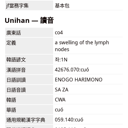
jf當務字集
基本包
Unihan — 讀音
co4
廣東話
a swelling of the lymph
定義
nodes
韓語諺文
좌:1N
42676.070:cuó
漢語拼音
ENOGO HARIMONO
日語訓讀
SA ZA
日語音讀
CWA
韓語
cuó
華語
059.140:cuó
通用規範漢字字典