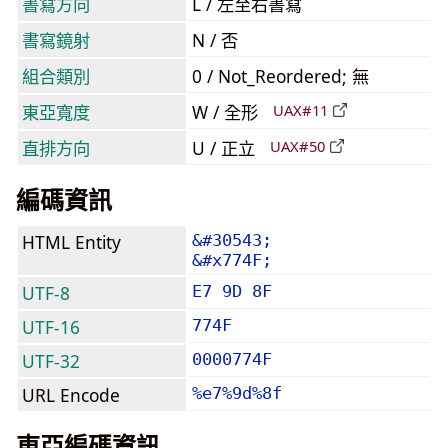
書寫方向
L / 左至右書寫
書寫鏡射
N / 否
組合類別
0 / Not_Reordered; 無
東亞寬度
W / 全形
UAX#11
直排方向
U / 正立
UAX#50
編碼資訊
HTML Entity
&#30543;
&#x774F;
UTF-8
E7 9D 8F
UTF-16
774F
UTF-32
0000774F
URL Encode
%e7%9d%8f
東亞編碼資訊