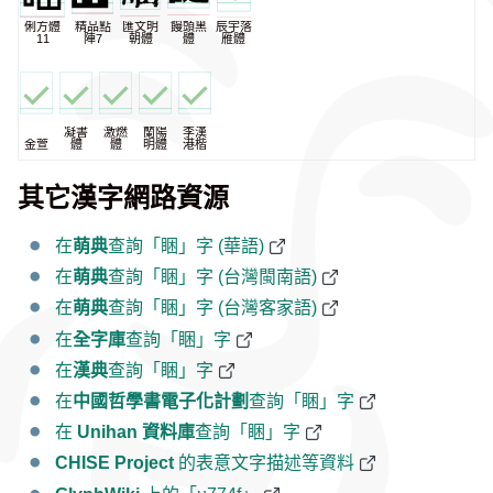
俐方體
精品點
匯文明
饅頭黑
辰宇落
11
陣7
朝體
體
雁體
凝書
激燃
蘭陽
李漢
金萱
體
體
明體
港楷
其它漢字網路資源
在
萌典
查詢「睏」字 (華語)
在
萌典
查詢「睏」字 (台灣閩南語)
在
萌典
查詢「睏」字 (台灣客家語)
在
全字庫
查詢「睏」字
在
漢典
查詢「睏」字
在
中國哲學書電子化計劃
查詢「睏」字
在
Unihan 資料庫
查詢「睏」字
CHISE Project
的表意文字描述等資料