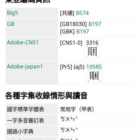
Big5
[共通]
B574
GB
[GB18030]
B197
[GBK]
B197
Adobe-CNS1
[CNS1-0]
3316
Adobe-Japan1
[Pr5] (aj5)
19585
各種字集收錄情形與讀音
國字標準字體表
常用字（甲表）
ㄎㄨㄣˋ
一字多音審訂表
ㄎㄨㄣˋ
國語小字典