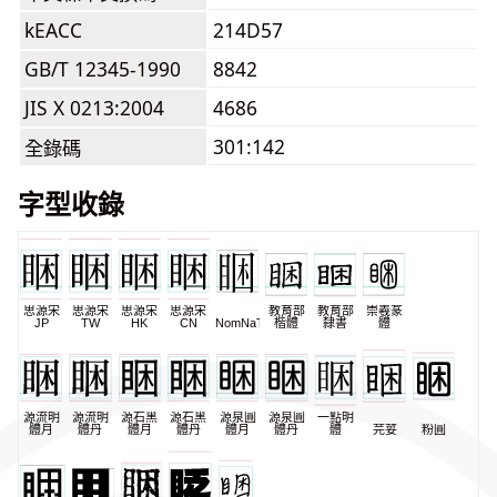
kEACC
214D57
GB/T 12345-1990
8842
JIS X 0213:2004
4686
301:142
全錄碼
字型收錄
思源宋
思源宋
思源宋
思源宋
教育部
教育部
崇羲篆
JP
TW
HK
CN
NomNaTong
楷體
隸書
體
源流明
源流明
源石黑
源石黑
源泉圓
源泉圓
一點明
體月
體丹
體月
體丹
體月
體丹
體
芫荽
粉圓