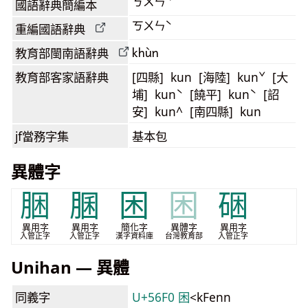
ㄎㄨㄣˋ
國語辭典簡編本
ㄎㄨㄣˋ
重編國語辭典
khùn
教育部閩南語
辭典
教育部客家語
辭典
[四縣] kun [海陸] kunˇ [大
埔] kunˋ [饒平] kunˋ [詔
安] kun^ [南四縣] kun
jf當務字集
基本包
異體字
㬷
䐃
困
困
硱
異用字
異用字
簡化字
異體字
異用字
入管正字
入管正字
漢字資料庫
台灣教育部
入管正字
Unihan — 異體
同義字
U+56F0 困
<kFenn