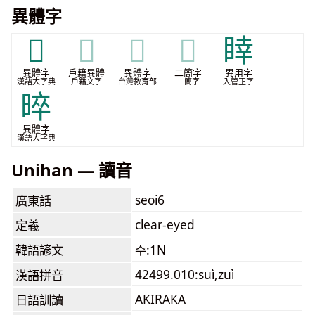
異體字
𥄌
𥄌
𥄌
𥄌
䁄
異體字
戶籍異體
異體字
二簡字
異用字
漢語大字典
戶籍文字
台灣教育部
二簡字
入管正字
晬
異體字
漢語大字典
Unihan — 讀音
seoi6
廣東話
clear-eyed
定義
韓語諺文
수:1N
42499.010:suì,zuì
漢語拼音
AKIRAKA
日語訓讀