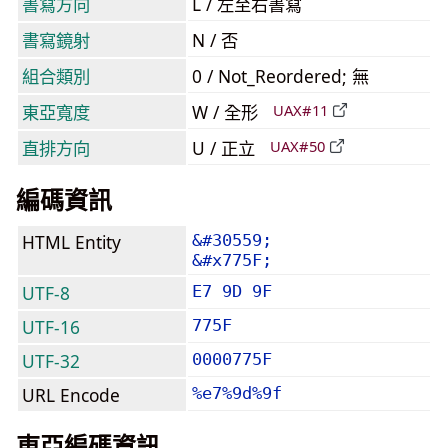
書寫方向
L / 左至右書寫
書寫鏡射
N / 否
組合類別
0 / Not_Reordered; 無
東亞寬度
W / 全形
UAX#11
直排方向
U / 正立
UAX#50
編碼資訊
HTML Entity
&#30559;
&#x775F;
UTF-8
E7 9D 9F
UTF-16
775F
UTF-32
0000775F
URL Encode
%e7%9d%9f
東亞編碼資訊