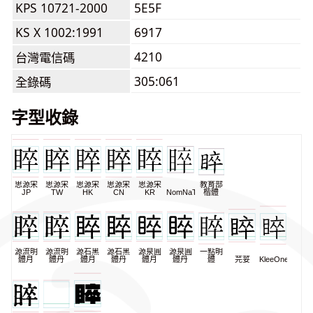
KPS 10721-2000
5E5F
KS X 1002:1991
6917
4210
台灣電信碼
305:061
全錄碼
字型收錄
思源宋
思源宋
思源宋
思源宋
思源宋
教育部
JP
TW
HK
CN
KR
NomNaTong
楷體
源流明
源流明
源石黑
源石黑
源泉圓
源泉圓
一點明
體月
體丹
體月
體丹
體月
體丹
體
芫荽
KleeOne