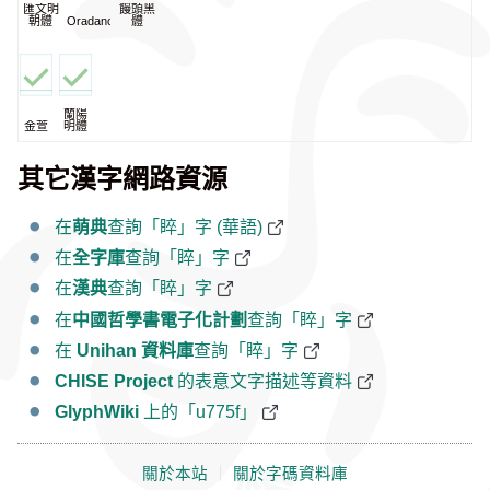
匯文明
饅頭黑
朝體
Oradano
體
蘭陽
金萱
明體
其它漢字網路資源
在
萌典
查詢「睟」字 (華語)
在
全字庫
查詢「睟」字
在
漢典
查詢「睟」字
在
中國哲學書電子化計劃
查詢「睟」字
在
Unihan 資料庫
查詢「睟」字
CHISE Project
的表意文字描述等資料
GlyphWiki
上的「u775f」
關於本站
｜
關於字碼資料庫