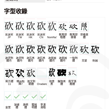
字型收錄
思源宋
思源宋
思源宋
思源宋
教育部
教育部
崇羲篆
JP
TW
HK
CN
NomNaTong
楷體
隸書
體
源流明
源流明
源石黑
源石黑
源泉圓
源泉圓
一點明
體月
體丹
體月
體丹
體月
體丹
體
芫荽
粉圓
俐方體
精品點
匯文明
得意
饅頭黑
辰宇落
11
陣7
朝體
Oradano
黑
體
雁體
凝書
激燃
蘭陽
李漢
金萱
體
體
明體
港楷