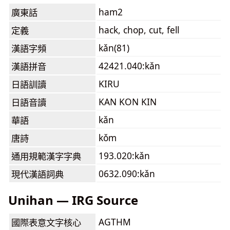
ham2
廣東話
hack, chop, cut, fell
定義
kǎn(81)
漢語字頻
42421.040:kǎn
漢語拼音
KIRU
日語訓讀
KAN KON KIN
日語音讀
kǎn
華語
kǒm
唐詩
193.020:kǎn
通用規範漢字字典
0632.090:kǎn
現代漢語詞典
Unihan — IRG Source
AGTHM
國際表意文字核心