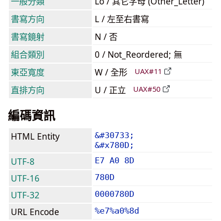
一般分類
Lo / 其它字母 (Other_Letter)
書寫方向
L / 左至右書寫
書寫鏡射
N / 否
組合類別
0 / Not_Reordered; 無
東亞寬度
W / 全形
UAX#11
直排方向
U / 正立
UAX#50
編碼資訊
HTML Entity
&#30733;
&#x780D;
UTF-8
E7 A0 8D
UTF-16
780D
UTF-32
0000780D
URL Encode
%e7%a0%8d