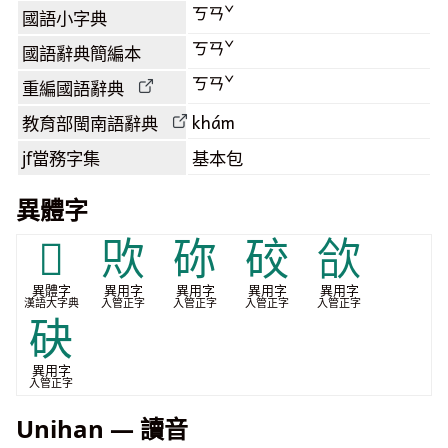
ㄎㄢˇ
國語小字典
ㄎㄢˇ
國語辭典簡編本
ㄎㄢˇ
重編國語辭典
khám
教育部閩南語
辭典
jf當務字集
基本包
異體字
𣢈
㰨
䂧
䂭
欱
異體字
異用字
異用字
異用字
異用字
漢語大字典
入管正字
入管正字
入管正字
入管正字
砄
異用字
入管正字
Unihan — 讀音