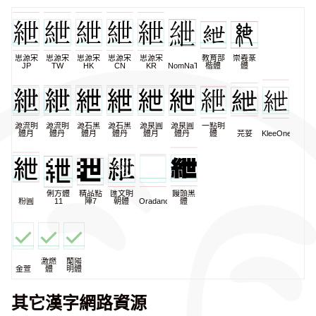
思源宋
思源宋
思源宋
思源宋
思源宋
教育部
崇羲篆
JP
TW
HK
CN
KR
NomNaTong
楷體
體
源流明
源流明
源石黑
源石黑
源泉圓
源泉圓
一點明
體月
體丹
體月
體丹
體月
體丹
體
芫荽
KleeOne
俐方體
精品點
匯文明
饅頭黑
粉圓
11
陣7
朝體
Oradano
體
激燃
蘭陽
金萱
體
明體
其它漢字網路資源