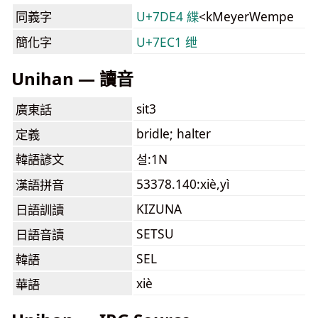
同義字
U+7DE4 緤
<kMeyerWempe
簡化字
U+7EC1 绁
Unihan — 讀音
sit3
廣東話
bridle; halter
定義
韓語諺文
설:1N
53378.140:xiè,yì
漢語拼音
KIZUNA
日語訓讀
SETSU
日語音讀
SEL
韓語
xiè
華語