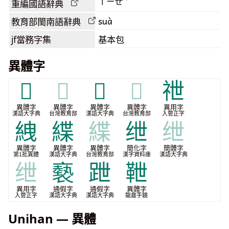
ㄒㄧㄝˋ
重編國語辭典
suà
教育部閩南語
辭典
jf當務字集
基本包
異體字
𥾰
𥾰
𦁛
𦁛
䄁
異體字
異體字
異體字
異體字
異用字
漢語大字典
台灣教育部
漢語大字典
台灣教育部
入管正字
絏
緤
緤
绁
绁
異體字
異體字
異體字
簡化字
簡體字
第1批異體
漢語大字典
台灣教育部
漢字資料庫
漢語大字典
绁
褻
跇
靾
異用字
通假字
通假字
異體字
入管正字
漢語大字典
漢語大字典
龍龕手鏡
Unihan — 異體