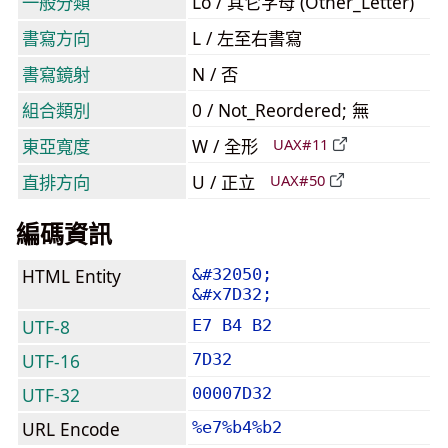
一般分類
Lo / 其它字母 (Other_Letter)
書寫方向
L / 左至右書寫
書寫鏡射
N / 否
組合類別
0 / Not_Reordered; 無
東亞寬度
W / 全形
UAX#11
直排方向
U / 正立
UAX#50
編碼資訊
HTML Entity
&#32050;
&#x7D32;
UTF-8
E7 B4 B2
UTF-16
7D32
UTF-32
00007D32
URL Encode
%e7%b4%b2