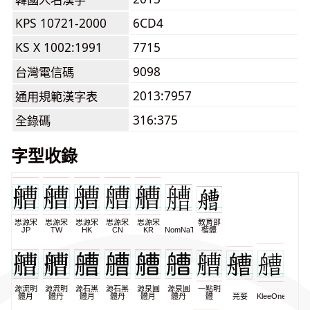
KPS 10721-2000
6CD4
KS X 1002:1991
7715
9098
台灣電信碼
2013:7957
通用規範漢字表
316:375
全錄碼
字型收錄
思源宋
思源宋
思源宋
思源宋
思源宋
教育部
JP
TW
HK
CN
KR
NomNaTong
楷體
源流明
源流明
源石黑
源石黑
源泉圓
源泉圓
一點明
體月
體丹
體月
體丹
體月
體丹
體
芫荽
KleeOne