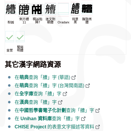
俐方體
精品點
匯文明
得意
饅頭黑
粉圓
11
陣7
朝體
Oradano
黑
體
蘭陽
金萱
明體
其它漢字網路資源
在
萌典
查詢「艚」字 (華語)
在
萌典
查詢「艚」字 (台灣閩南語)
在
全字庫
查詢「艚」字
在
漢典
查詢「艚」字
在
中國哲學書電子化計劃
查詢「艚」字
在
Unihan 資料庫
查詢「艚」字
CHISE Project
的表意文字描述等資料