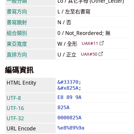
一般分類
Lo / 其它字母 (Other_Letter)
書寫方向
L / 左至右書寫
書寫鏡射
N / 否
組合類別
0 / Not_Reordered; 無
東亞寬度
W / 全形
UAX#11
直排方向
U / 正立
UAX#50
編碼資訊
HTML Entity
&#33370;
&#x825A;
UTF-8
E8 89 9A
UTF-16
825A
UTF-32
0000825A
URL Encode
%e8%89%9a