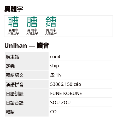
異體字
䏆
䐬
鏪
異用字
異用字
異用字
入管正字
入管正字
入管正字
Unihan — 讀音
cou4
廣東話
ship
定義
韓語諺文
조:1N
53066.150:cáo
漢語拼音
FUNE KOBUNE
日語訓讀
SOU ZOU
日語音讀
CO
韓語