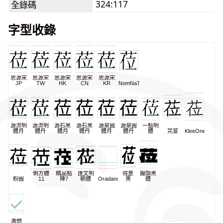
324:117
全錄碼
字型收錄
思源宋
思源宋
思源宋
思源宋
思源宋
JP
TW
HK
CN
KR
NomNaTong
源流明
源流明
源石黑
源石黑
源泉圓
源泉圓
一點明
體月
體丹
體月
體丹
體月
體丹
體
芫荽
KleeOne
俐方體
精品點
匯文明
得意
饅頭黑
粉圓
11
陣7
朝體
Oradano
黑
體
激燃