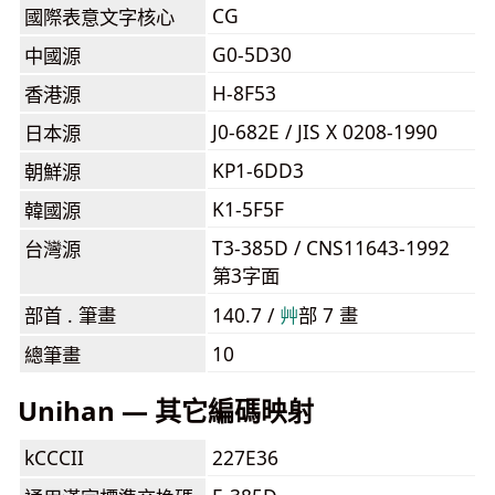
CG
國際表意文字核心
G0-5D30
中國源
H-8F53
香港源
J0-682E / JIS X 0208-1990
日本源
KP1-6DD3
朝鮮源
K1-5F5F
韓國源
T3-385D / CNS11643-1992
台灣源
第3字面
部首 . 筆畫
140.7 /
⾋
部 7 畫
10
總筆畫
Unihan — 其它編碼映射
kCCCII
227E36