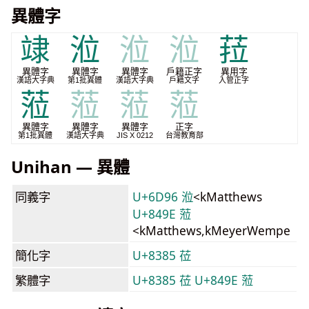
異體字
䇐
涖
涖
涖
菈
異體字
異體字
異體字
戶籍正字
異用字
漢語大字典
第1批異體
漢語大字典
戶籍文字
入管正字
蒞
蒞
蒞
蒞
異體字
異體字
異體字
正字
第1批異體
漢語大字典
JIS X 0212
台灣教育部
Unihan — 異體
同義字
U+6D96 涖
<kMatthews
U+849E 蒞
<kMatthews,kMeyerWempe
簡化字
U+8385 莅
繁體字
U+8385 莅
U+849E 蒞