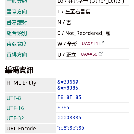
一般分類
Lo / 其它字母 (Other_Letter)
書寫方向
L / 左至右書寫
書寫鏡射
N / 否
組合類別
0 / Not_Reordered; 無
東亞寬度
W / 全形
UAX#11
直排方向
U / 正立
UAX#50
編碼資訊
HTML Entity
&#33669;
&#x8385;
UTF-8
E8 8E 85
UTF-16
8385
UTF-32
00008385
URL Encode
%e8%8e%85