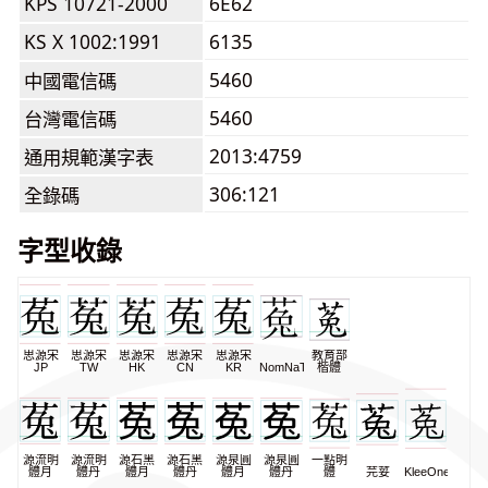
KPS 10721-2000
6E62
KS X 1002:1991
6135
5460
中國電信碼
5460
台灣電信碼
2013:4759
通用規範漢字表
306:121
全錄碼
字型收錄
思源宋
思源宋
思源宋
思源宋
思源宋
教育部
JP
TW
HK
CN
KR
NomNaTong
楷體
源流明
源流明
源石黑
源石黑
源泉圓
源泉圓
一點明
體月
體丹
體月
體丹
體月
體丹
體
芫荽
KleeOne