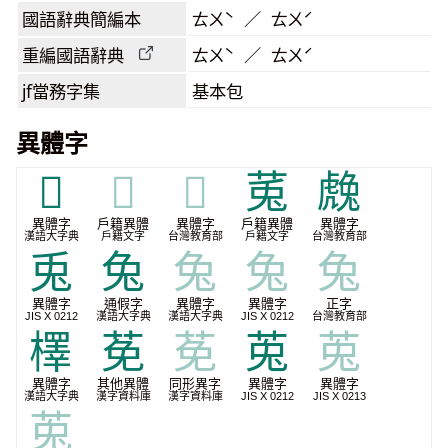
國語辭典簡編本
ㄊㄨˋ ／ ㄊㄨˊ
重編國語辭典
ㄊㄨˋ ／ ㄊㄨˊ
jf當務字集
基本包
異體字
𧈋
𧈋
𧈋
𫟏
䖘
異體字
戶籍異體
異體字
戶籍異體
異體字
漢語大字典
戶籍文字
台灣教育部
戶籍文字
台灣教育部
兎
兔
兔
兔
兔
異體字
通假字
異體字
異體字
正字
JIS X 0212
漢語大字典
漢語大字典
JIS X 0212
台灣教育部
檡
莬
莬
莵
莵
異體字
其他異體
同形異字
異體字
異體字
漢語大字典
漢字資料庫
漢字資料庫
JIS X 0212
JIS X 0213
莵