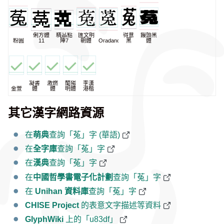
俐方體
精品點
匯文明
得意
饅頭黑
粉圓
11
陣7
朝體
Oradano
黑
體
凝書
激燃
蘭陽
李漢
金萱
體
體
明體
港楷
其它漢字網路資源
在
萌典
查詢「菟」字 (華語)
在
全字庫
查詢「菟」字
在
漢典
查詢「菟」字
在
中國哲學書電子化計劃
查詢「菟」字
在
Unihan 資料庫
查詢「菟」字
CHISE Project
的表意文字描述等資料
GlyphWiki
上的「u83df」