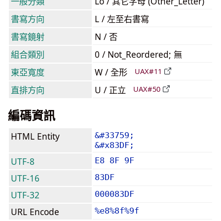
一般分類
Lo / 其它字母 (Other_Letter)
書寫方向
L / 左至右書寫
書寫鏡射
N / 否
組合類別
0 / Not_Reordered; 無
東亞寬度
W / 全形
UAX#11
直排方向
U / 正立
UAX#50
編碼資訊
HTML Entity
&#33759;
&#x83DF;
UTF-8
E8 8F 9F
UTF-16
83DF
UTF-32
000083DF
URL Encode
%e8%8f%9f