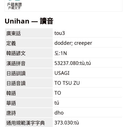
戶籍異體
戶籍文字
Unihan — 讀音
tou3
廣東話
dodder; creeper
定義
韓語諺文
도:1N
53237.080:tù,tú
漢語拼音
USAGI
日語訓讀
TO TSU ZU
日語音讀
TO
韓語
tú
華語
dho
唐詩
373.030:tù
通用規範漢字字典