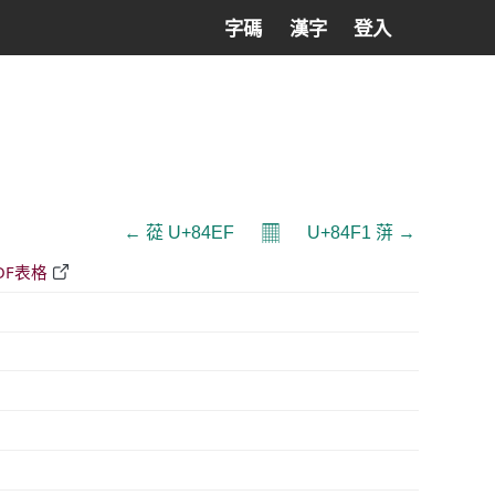
字碼
漢字
登入
𝄜
← 蓯 U+84EF
U+84F1 蓱 →
DF表格