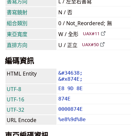
書寫方向
L / 左至右書寫
書寫鏡射
N / 否
組合類別
0 / Not_Reordered; 無
東亞寬度
W / 全形
UAX#11
直排方向
U / 正立
UAX#50
編碼資訊
HTML Entity
&#34638;
&#x874E;
UTF-8
E8 9D 8E
UTF-16
874E
UTF-32
0000874E
URL Encode
%e8%9d%8e
東亞編碼資訊