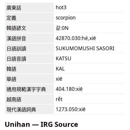
hot3
廣東話
scorpion
定義
韓語諺文
갈:0N
42870.030:hé,xiē
漢語拼音
SUKUMOMUSHI SASORI
日語訓讀
KATSU
日語音讀
KAL
韓語
xiē
華語
404.180:xiē
通用規範漢字字典
rết
越南語
1273.050:xiē
現代漢語詞典
Unihan — IRG Source