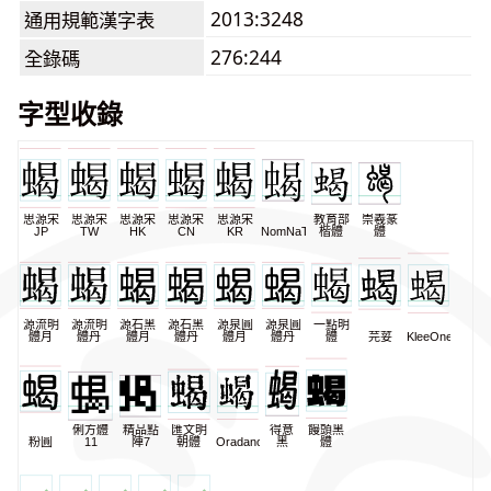
2013:3248
通用規範漢字表
276:244
全錄碼
字型收錄
思源宋
思源宋
思源宋
思源宋
思源宋
教育部
崇羲篆
JP
TW
HK
CN
KR
NomNaTong
楷體
體
源流明
源流明
源石黑
源石黑
源泉圓
源泉圓
一點明
體月
體丹
體月
體丹
體月
體丹
體
芫荽
KleeOne
俐方體
精品點
匯文明
得意
饅頭黑
粉圓
11
陣7
朝體
Oradano
黑
體