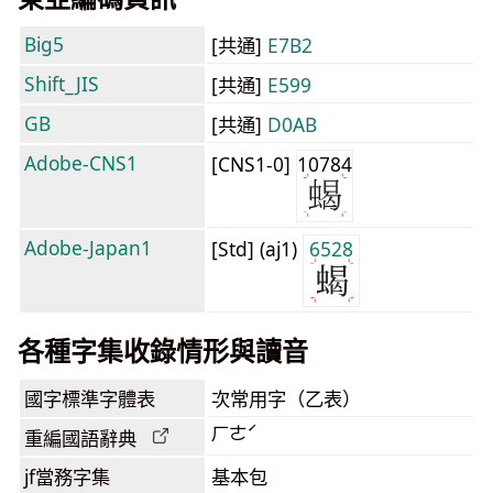
Big5
[共通]
E7B2
Shift_JIS
[共通]
E599
GB
[共通]
D0AB
Adobe-CNS1
[CNS1-0]
10784
Adobe-Japan1
[Std] (aj1)
6528
各種字集收錄情形與讀音
國字標準字體表
次常用字（乙表）
ㄏㄜˊ
重編國語辭典
jf當務字集
基本包