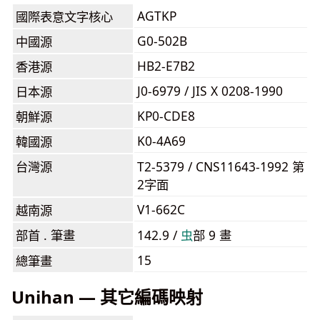
AGTKP
國際表意文字核心
G0-502B
中國源
HB2-E7B2
香港源
J0-6979 / JIS X 0208-1990
日本源
KP0-CDE8
朝鮮源
K0-4A69
韓國源
台灣源
T2-5379 / CNS11643-1992 第
2字面
V1-662C
越南源
部首 . 筆畫
142.9 /
⾍
部 9 畫
15
總筆畫
Unihan — 其它編碼映射