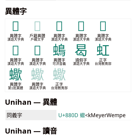
異體字
𧒤
𧒤
𧓃
𧓚
𧔄
異體字
戶籍異體
異體字
異體字
異體字
漢語大字典
戶籍文字
漢語大字典
漢語大字典
漢語大字典
𧕔
𧖁
䳋
曷
虹
異體字
異體字
異體字
通假字
正字
漢語大字典
漢語大字典
可洪音義
漢語大字典
台灣教育部
蠍
蠍
蠍
異體字
異體字
正字
第1批異體
漢語大字典
台灣教育部
Unihan — 異體
同義字
U+880D 蠍
<kMeyerWempe
Unihan — 讀音