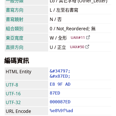
一般分類
Lo / 其它字母 (Other_Letter)
書寫方向
L / 左至右書寫
書寫鏡射
N / 否
組合類別
0 / Not_Reordered; 無
東亞寬度
W / 全形
UAX#11
直排方向
U / 正立
UAX#50
編碼資訊
HTML Entity
&#34797;
&#x87ED;
UTF-8
E8 9F AD
UTF-16
87ED
UTF-32
000087ED
URL Encode
%e8%9f%ad