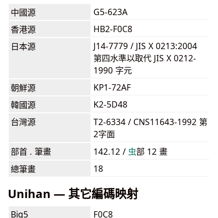
G5-623A
中國源
HB2-F0C8
香港源
J14-7779 / JIS X 0213:2004
日本源
第四水準以取代 JIS X 0212-
1990 字元
KP1-72AF
朝鮮源
K2-5D48
韓國源
台灣源
T2-6334 / CNS11643-1992 第
2字面
部首 . 筆畫
142.12 /
⾍
部 12 畫
18
總筆畫
Unihan — 其它編碼映射
Big5
F0C8