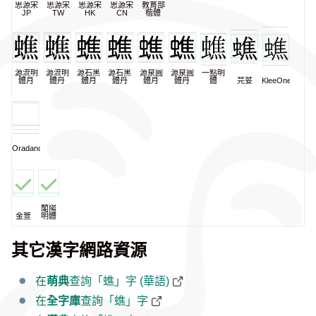
思源宋
思源宋
思源宋
思源宋
教育部
JP
TW
HK
CN
楷體
源流明
源流明
源石黑
源石黑
源泉圓
源泉圓
一點明
體月
體丹
體月
體丹
體月
體丹
體
芫荽
KleeOne
Oradano
蘭陽
金萱
明體
其它漢字網路資源
在
萌典
查詢「蟭」字 (華語)
在
全字庫
查詢「蟭」字