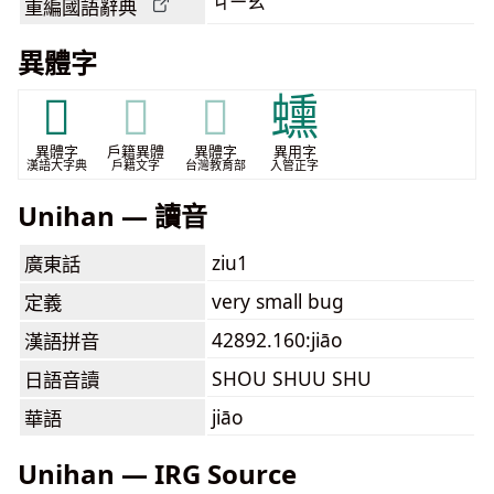
ㄐㄧㄠ
重編國語辭典
異體字
𧖝
𧖝
𧖝
䗼
異體字
戶籍異體
異體字
異用字
漢語大字典
戶籍文字
台灣教育部
入管正字
Unihan — 讀音
ziu1
廣東話
very small bug
定義
42892.160:jiāo
漢語拼音
SHOU SHUU SHU
日語音讀
jiāo
華語
Unihan — IRG Source