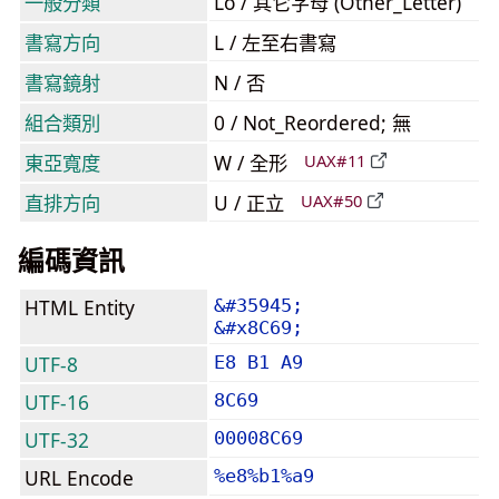
一般分類
Lo / 其它字母 (Other_Letter)
書寫方向
L / 左至右書寫
書寫鏡射
N / 否
組合類別
0 / Not_Reordered; 無
東亞寬度
W / 全形
UAX#11
直排方向
U / 正立
UAX#50
編碼資訊
HTML Entity
&#35945;
&#x8C69;
UTF-8
E8 B1 A9
UTF-16
8C69
UTF-32
00008C69
URL Encode
%e8%b1%a9