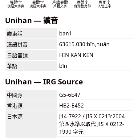
異體字
異體字
戶籍異體
異體字
異用字
漢語大字典
漢語大字典
戶籍文字
台灣教育部
入管正字
Unihan — 讀音
ban1
廣東話
63615.030:bīn,huān
漢語拼音
HIN KAN KEN
日語音讀
bīn
華語
Unihan — IRG Source
G5-6E47
中國源
HB2-E452
香港源
J14-7922 / JIS X 0213:2004
日本源
第四水準以取代 JIS X 0212-
1990 字元