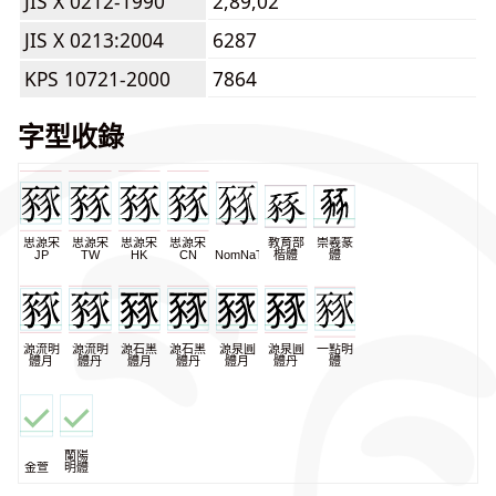
JIS X 0212-1990
2,89,02
JIS X 0213:2004
6287
KPS 10721-2000
7864
字型收錄
思源宋
思源宋
思源宋
思源宋
教育部
崇羲篆
JP
TW
HK
CN
NomNaTong
楷體
體
源流明
源流明
源石黑
源石黑
源泉圓
源泉圓
一點明
體月
體丹
體月
體丹
體月
體丹
體
蘭陽
金萱
明體