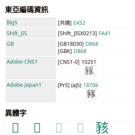
東亞編碼資訊
Big5
[共通]
E452
Shift_JIS
[Shift_JISX0213]
FA41
GB
[GB18030]
D868
[GBK]
D868
Adobe-CNS1
[CNS1-0]
10251
Adobe-Japan1
[Pr5] (aj5)
18706
異體字
𤞱
𧲏
𧲏
𧲏
豥