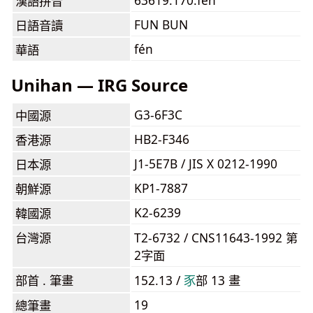
63619.170:fén
漢語拼音
FUN BUN
日語音讀
fén
華語
Unihan — IRG Source
G3-6F3C
中國源
HB2-F346
香港源
J1-5E7B / JIS X 0212-1990
日本源
KP1-7887
朝鮮源
K2-6239
韓國源
台灣源
T2-6732 / CNS11643-1992 第
2字面
部首 . 筆畫
152.13 /
⾗
部 13 畫
19
總筆畫