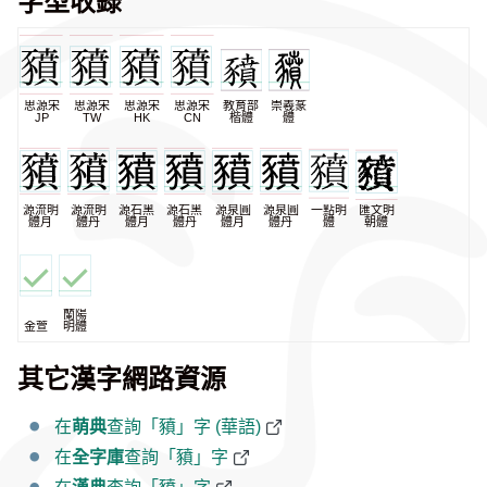
字型收錄
思源宋
思源宋
思源宋
思源宋
教育部
崇羲篆
JP
TW
HK
CN
楷體
體
源流明
源流明
源石黑
源石黑
源泉圓
源泉圓
一點明
匯文明
體月
體丹
體月
體丹
體月
體丹
體
朝體
蘭陽
金萱
明體
其它漢字網路資源
在
萌典
查詢「豶」字 (華語)
在
全字庫
查詢「豶」字