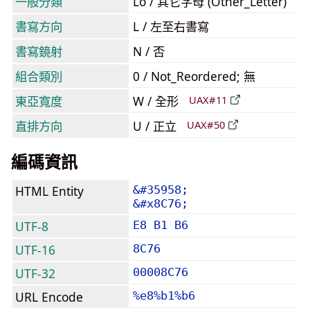
一般分類
Lo / 其它字母 (Other_Letter)
書寫方向
L / 左至右書寫
書寫鏡射
N / 否
組合類別
0 / Not_Reordered; 無
東亞寬度
W / 全形
UAX#11
直排方向
U / 正立
UAX#50
編碼資訊
HTML Entity
&#35958;
&#x8C76;
UTF-8
E8 B1 B6
UTF-16
8C76
UTF-32
00008C76
URL Encode
%e8%b1%b6