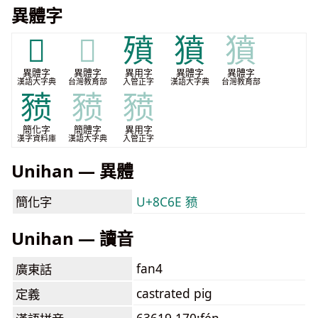
異體字
𧴍
𧴍
㱵
獖
獖
異體字
異體字
異用字
異體字
異體字
漢語大字典
台灣教育部
入管正字
漢語大字典
台灣教育部
豮
豮
豮
簡化字
簡體字
異用字
漢字資料庫
漢語大字典
入管正字
Unihan — 異體
簡化字
U+8C6E 豮
Unihan — 讀音
fan4
廣東話
castrated pig
定義