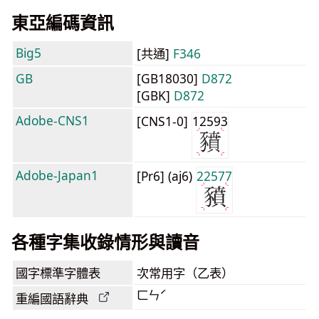
東亞編碼資訊
Big5
[共通]
F346
GB
[GB18030]
D872
[GBK]
D872
Adobe-CNS1
[CNS1-0]
12593
Adobe-Japan1
[Pr6] (aj6)
22577
各種字集收錄情形與讀音
國字標準字體表
次常用字（乙表）
ㄈㄣˊ
重編國語辭典