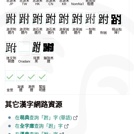
思源宋
思源宋
思源宋
思源宋
思源宋
教育部
JP
TW
HK
CN
KR
NomNaTong
楷體
源流明
源流明
源石黑
源石黑
源泉圓
源泉圓
一點明
精品點
體月
體丹
體月
體丹
體月
體丹
體
粉圓
陣7
匯文明
得意
饅頭黑
朝體
Oradano
黑
體
凝書
激燃
蘭陽
金萱
體
體
明體
其它漢字網路資源
在
萌典
查詢「跗」字 (華語)
在
全字庫
查詢「跗」字