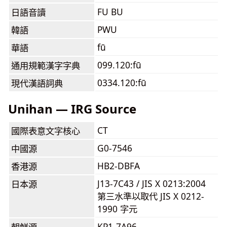
FU BU
日語音讀
PWU
韓語
fū
華語
099.120:fū
通用規範漢字字典
0334.120:fū
現代漢語詞典
Unihan — IRG Source
CT
國際表意文字核心
G0-7546
中國源
HB2-DBFA
香港源
J13-7C43 / JIS X 0213:2004
日本源
第三水準以取代 JIS X 0212-
1990 字元
KP1-7A96