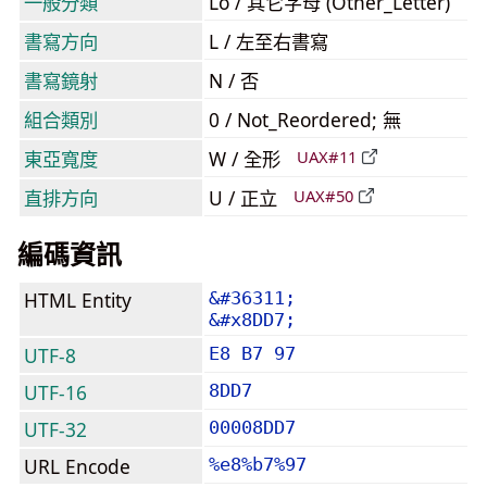
一般分類
Lo / 其它字母 (Other_Letter)
書寫方向
L / 左至右書寫
書寫鏡射
N / 否
組合類別
0 / Not_Reordered; 無
東亞寬度
W / 全形
UAX#11
直排方向
U / 正立
UAX#50
編碼資訊
HTML Entity
&#36311;
&#x8DD7;
UTF-8
E8 B7 97
UTF-16
8DD7
UTF-32
00008DD7
URL Encode
%e8%b7%97