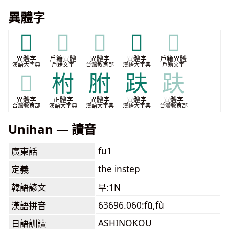
異體字
𧿤
𧿤
𧿤
𨁵
𨁵
異體字
戶籍異體
異體字
異體字
戶籍異體
漢語大字典
戶籍文字
台灣教育部
漢語大字典
戶籍文字
𨁵
柎
胕
趺
趺
異體字
正體字
異體字
異體字
異體字
台灣教育部
漢語大字典
漢語大字典
漢語大字典
台灣教育部
Unihan — 讀音
fu1
廣東話
the instep
定義
韓語諺文
부:1N
63696.060:fū,fù
漢語拼音
ASHINOKOU
日語訓讀