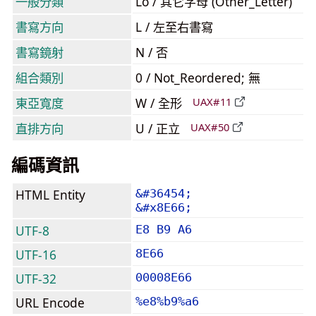
一般分類
Lo / 其它字母 (Other_Letter)
書寫方向
L / 左至右書寫
書寫鏡射
N / 否
組合類別
0 / Not_Reordered; 無
東亞寬度
W / 全形
UAX#11
直排方向
U / 正立
UAX#50
編碼資訊
HTML Entity
&#36454;
&#x8E66;
UTF-8
E8 B9 A6
UTF-16
8E66
UTF-32
00008E66
URL Encode
%e8%b9%a6