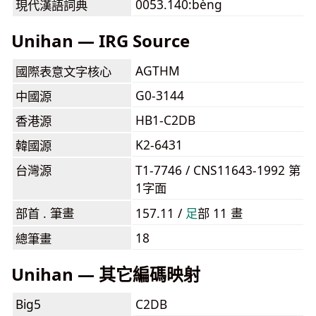
0053.140:bèng
現代漢語詞典
Unihan — IRG Source
AGTHM
國際表意文字核心
G0-3144
中國源
HB1-C2DB
香港源
K2-6431
韓國源
台灣源
T1-7746 / CNS11643-1992 第
1字面
部首 . 筆畫
157.11 /
⾜
部 11 畫
18
總筆畫
Unihan — 其它編碼映射
Big5
C2DB