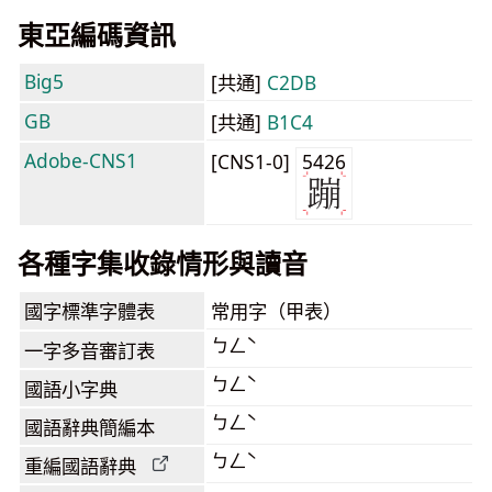
東亞編碼資訊
Big5
[共通]
C2DB
GB
[共通]
B1C4
Adobe-CNS1
[CNS1-0]
5426
各種字集收錄情形與讀音
國字標準字體表
常用字（甲表）
ㄅㄥˋ
一字多音審訂表
ㄅㄥˋ
國語小字典
ㄅㄥˋ
國語辭典簡編本
ㄅㄥˋ
重編國語辭典