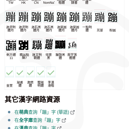
TW
HK
CN
NomNaTong
楷體
隸書
體
源流明
源流明
源石黑
源石黑
源泉圓
源泉圓
一點明
體月
體丹
體月
體丹
體月
體丹
體
芫荽
粉圓
俐方體
精品點
匯文明
得意
饅頭黑
辰宇落
11
陣7
朝體
黑
體
雁體
凝書
激燃
蘭陽
李漢
金萱
體
體
明體
港楷
其它漢字網路資源
在
萌典
查詢「蹦」字 (華語)
在
全字庫
查詢「蹦」字
在
漢典
查詢「蹦」字