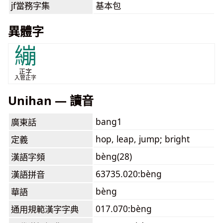
jf當務字集
基本包
異體字
繃
正字
入管正字
Unihan — 讀音
bang1
廣東話
hop, leap, jump; bright
定義
bèng(28)
漢語字頻
63735.020:bèng
漢語拼音
bèng
華語
017.070:bèng
通用規範漢字字典