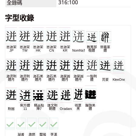
316:100
全錄碼
字型收錄
思源宋
思源宋
思源宋
思源宋
思源宋
教育部
崇羲篆
JP
TW
HK
CN
KR
NomNaTong
楷體
體
源流明
源流明
源石黑
源石黑
源泉圓
源泉圓
一點明
體月
體丹
體月
體丹
體月
體丹
體
芫荽
KleeOne
俐方體
精品點
匯文明
得意
饅頭黑
粉圓
11
陣7
朝體
Oradano
黑
體
凝書
激燃
蘭陽
李漢