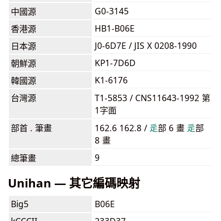
G0-3145
中國源
HB1-B06E
香港源
J0-6D7E / JIS X 0208-1990
日本源
KP1-7D6D
朝鮮源
K1-6176
韓國源
台灣源
T1-5853 / CNS11643-1992 第
1字面
部首 . 筆畫
162.6 162.8 /
⾡
部 6 畫
⾡
部
8 畫
9
總筆畫
Unihan — 其它編碼映射
Big5
B06E