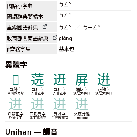
ㄅㄥˋ
國語小字典
ㄅㄥˋ
國語辭典簡編本
重編國語辭典
ㄅㄥˋ ／ ㄅㄧㄥˇ
piàng
教育部閩南語
辭典
jf當務字集
基本包
異體字
𨔧
䓕
䢎
屏
逬
異體字
異用字
異用字
通假字
正體字
台灣教育部
入管正字
入管正字
漢語大字典
漢語大字典
逬
逬
逬
逬
戶籍正字
同形異字
異體字
來源分離
戶籍文字
漢字資料庫
台灣教育部
Unicode
Unihan — 讀音