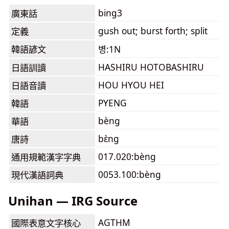
bing3
廣東話
gush out; burst forth; split
定義
韓語諺文
병:1N
HASHIRU HOTOBASHIRU
日語訓讀
HOU HYOU HEI
日語音讀
PYENG
韓語
bèng
華語
bɛ̀ng
唐詩
017.020:bèng
通用規範漢字字典
0053.100:bèng
現代漢語詞典
Unihan — IRG Source
AGTHM
國際表意文字核心