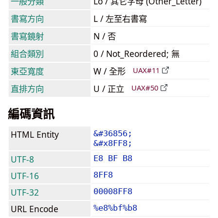
一般分類
Lo / 其它字母 (Other_Letter)
書寫方向
L / 左至右書寫
書寫鏡射
N / 否
組合類別
0 / Not_Reordered; 無
東亞寬度
W / 全形
UAX#11
直排方向
U / 正立
UAX#50
編碼資訊
HTML Entity
&#36856;
&#x8FF8;
UTF-8
E8 BF B8
UTF-16
8FF8
UTF-32
00008FF8
URL Encode
%e8%bf%b8