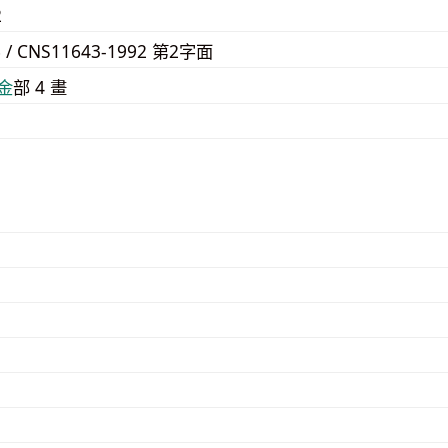
2
6 / CNS11643-1992 第2字面
⾦
部 4 畫