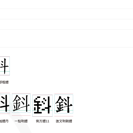
部楷體
圓體丹
一點明體
俐方體11
匯文明朝體