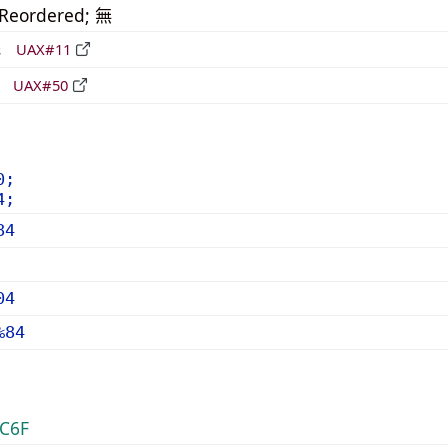
_Reordered; 無
形
UAX#11
立
UAX#50
0;
4;
84
04
%84
C6F