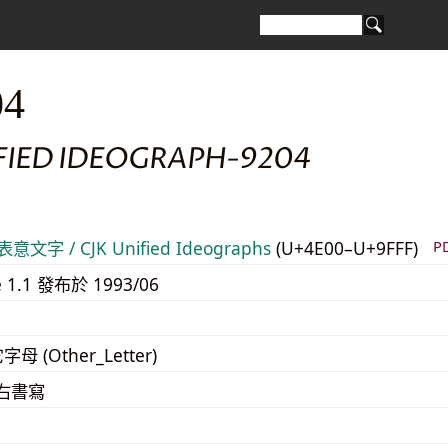
04
IFIED IDEOGRAPH-9204
意文字 / CJK Unified Ideographs
(U+4E00–U+9FFF)
P
e 1.1 發布於 1993/06
字母 (Other_Letter)
至右書寫