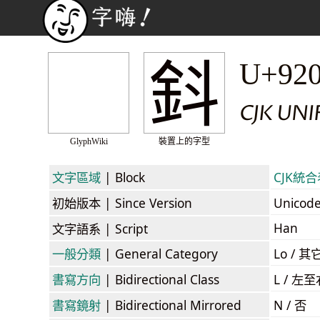
鈄
U+92
CJK UN
GlyphWiki
裝置上的字型
文字區域
| Block
CJK統合表
初始版本
| Since Version
Unicod
Han
文字語系
| Script
一般分類
| General Category
Lo / 其它
書寫方向
| Bidirectional Class
L / 左
書寫鏡射
| Bidirectional Mirrored
N / 否