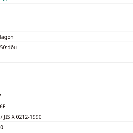
flagon
050:dǒu
7
6F
 / JIS X 0212-1990
E0