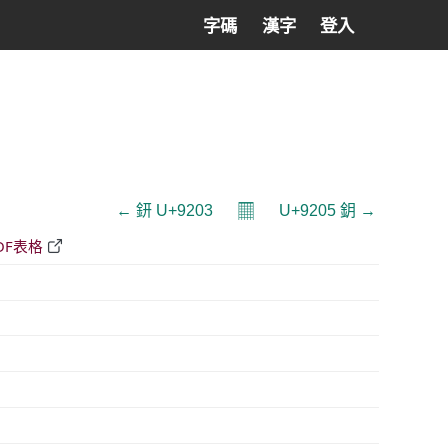
字碼
漢字
登入
𝄜
← 鈃 U+9203
U+9205 鈅 →
DF表格