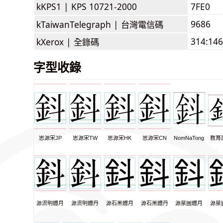
kKPS1 |
KPS 10721-2000
7FE0
9686
kTaiwanTelegraph |
台灣電信碼
314:146
kXerox |
全錄碼
字型收錄
思源宋JP
思源宋TW
思源宋HK
思源宋CN
NomNaTong
教育
源流明體月
源流明體丹
源石黑體月
源石黑體丹
源泉圓體月
源泉