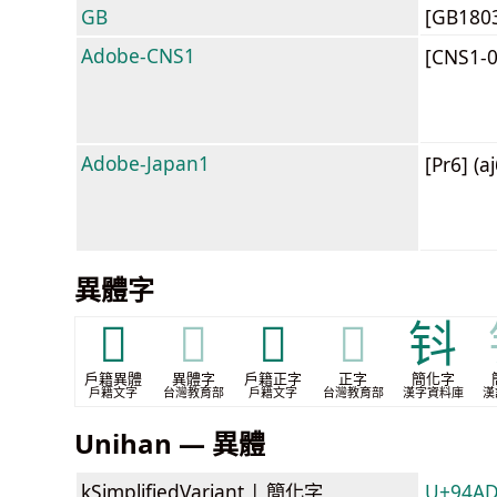
GB
[GB180
Adobe-CNS1
[CNS1-
Adobe-Japan1
[Pr6] (a
異體字
𨥪
𨥪
𨪐
𨪐
钭
戶籍異體
異體字
戶籍正字
正字
簡化字
戶籍文字
台灣教育部
戶籍文字
台灣教育部
漢字資料庫
漢
Unihan — 異體
kSimplifiedVariant |
簡化字
U+94A