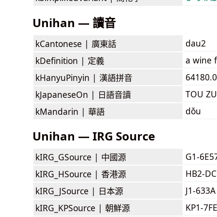
Unihan — 讀音
dau2
kCantonese |
廣東話
a wine 
kDefinition |
定義
64180.
kHanyuPinyin |
漢語拼音
TOU ZU
kJapaneseOn |
日語音讀
dǒu
kMandarin |
華語
Unihan — IRG Source
G1-6E5
kIRG_GSource |
中國源
HB2-DC
kIRG_HSource |
香港源
J1-633A
kIRG_JSource |
日本源
KP1-7F
kIRG_KPSource |
朝鮮源