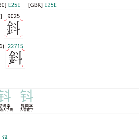
30]
E25E
[GBK]
E25E
0]
9025
j6)
22715
钭
钭
簡體字
異用字
語大字典
入管正字
D 钭