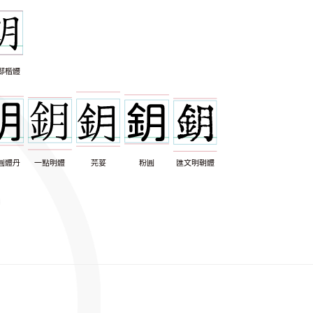
部楷體
圓體丹
一點明體
芫荽
粉圓
匯文明朝體