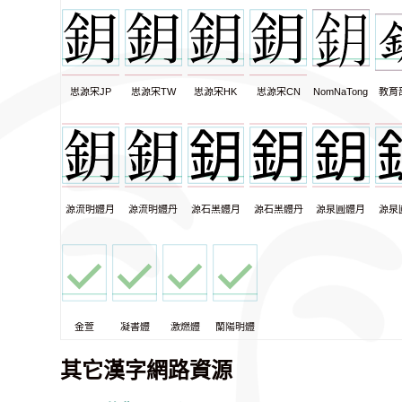
思源宋JP
思源宋TW
思源宋HK
思源宋CN
NomNaTong
教育
源流明體月
源流明體丹
源石黑體月
源石黑體丹
源泉圓體月
源泉
金萱
凝書體
激燃體
蘭陽明體
其它漢字網路資源