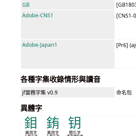
GB
[GB180
Adobe-CNS1
[CNS1-
Adobe-Japan1
[Pr6] (a
各種字集收錄情形與讀音
jf當務字集
v0.9
命名包
異體字
鉬
銪
钥
異用字
異用字
簡化字