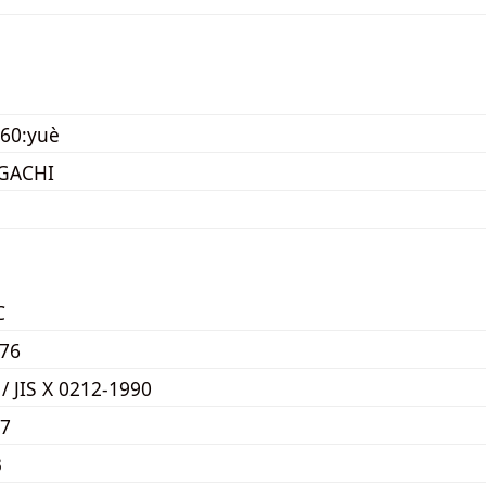
60:yuè
GACHI
C
76
 / JIS X 0212-1990
F7
3