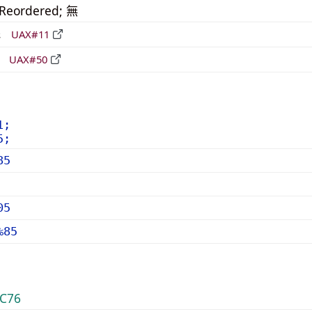
_Reordered; 無
形
UAX#11
立
UAX#50
1;
5;
85
05
%85
C76