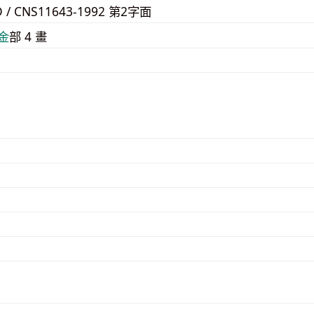
D / CNS11643-1992 第2字面
⾦
部 4 畫