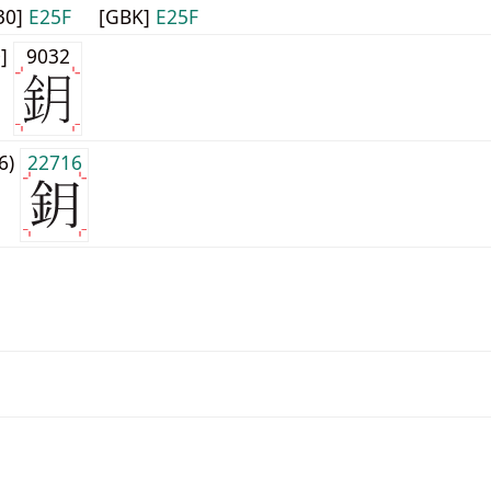
30]
E25F
[GBK]
E25F
0]
9032
j6)
22716