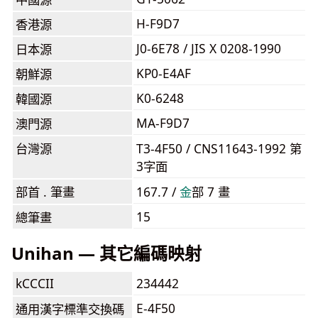
H-F9D7
香港源
J0-6E78 / JIS X 0208-1990
日本源
KP0-E4AF
朝鮮源
K0-6248
韓國源
MA-F9D7
澳門源
台灣源
T3-4F50 / CNS11643-1992 第
3字面
部首 . 筆畫
167.7 /
⾦
部 7 畫
15
總筆畫
Unihan — 其它編碼映射
kCCCII
234442
E-4F50
通用漢字標準交換碼