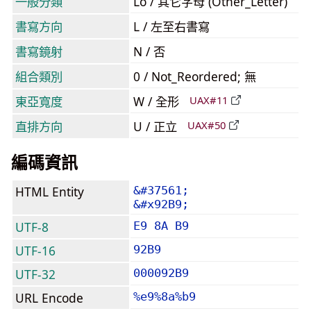
一般分類
Lo / 其它字母 (Other_Letter)
書寫方向
L / 左至右書寫
書寫鏡射
N / 否
組合類別
0 / Not_Reordered; 無
東亞寬度
W / 全形
UAX#11
直排方向
U / 正立
UAX#50
編碼資訊
HTML Entity
&#37561;
&#x92B9;
UTF-8
E9 8A B9
UTF-16
92B9
UTF-32
000092B9
URL Encode
%e9%8a%b9