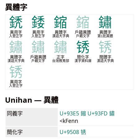
異體字
鋵
錗
鏥
鏥
鏽
異用字
異用字
異體字
戶籍異體
異體字
入管正字
入管正字
漢語大字典
戶籍文字
第1批異體
鏽
鏽
鏽
锈
锈
異體字
戶籍異體
正字
簡化字
簡體字
漢語大字典
戶籍文字
台灣教育部
漢字資料庫
漢語大字典
锈
異用字
入管正字
Unihan — 異體
同義字
U+93E5 鏥
U+93FD 鏽
<kFenn
簡化字
U+9508 锈