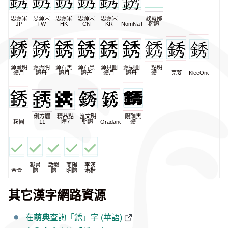
思源宋
思源宋
思源宋
思源宋
思源宋
教育部
JP
TW
HK
CN
KR
NomNaTong
楷體
源流明
源流明
源石黑
源石黑
源泉圓
源泉圓
一點明
體月
體丹
體月
體丹
體月
體丹
體
芫荽
KleeOne
俐方體
精品點
匯文明
饅頭黑
粉圓
11
陣7
朝體
Oradano
體
凝書
激燃
蘭陽
李漢
金萱
體
體
明體
港楷
其它漢字網路資源
在
萌典
查詢「銹」字 (華語)