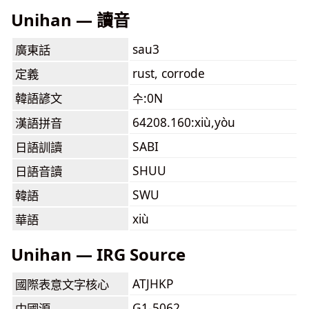
Unihan — 讀音
sau3
廣東話
rust, corrode
定義
韓語諺文
수:0N
64208.160:xiù,yòu
漢語拼音
SABI
日語訓讀
SHUU
日語音讀
SWU
韓語
xiù
華語
Unihan — IRG Source
ATJHKP
國際表意文字核心
G1-5062
中國源