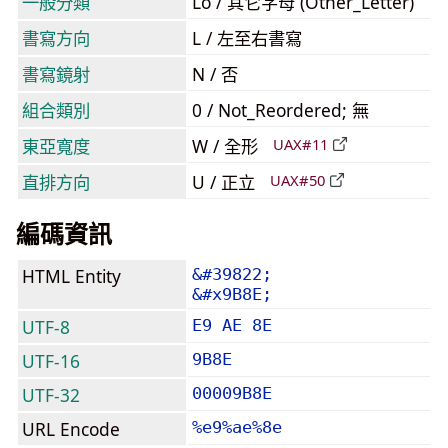
一般分類
Lo / 其它字母 (Other_Letter)
書寫方向
L / 左至右書寫
書寫鏡射
N / 否
組合類別
0 / Not_Reordered; 無
東亞寬度
W / 全形
UAX#11
直排方向
U / 正立
UAX#50
編碼資訊
HTML Entity
&#39822;
&#x9B8E;
UTF-8
E9 AE 8E
UTF-16
9B8E
UTF-32
00009B8E
URL Encode
%e9%ae%8e