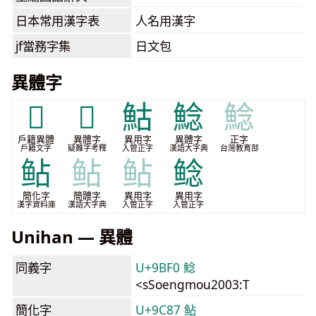
日本常用漢字表
人名用漢字
jf當務字集
日文包
異體字
𩹾
𩽴
鮕
鯰
鯰
戶籍異體
異體字
異用字
異體字
正字
戶籍文字
疑難字考釋
入管正字
漢語大字典
台灣教育部
鲇
鲇
鲇
鲶
簡化字
簡體字
異用字
異用字
漢字資料庫
漢語大字典
入管正字
入管正字
Unihan — 異體
同義字
U+9BF0 鯰
<sSoengmou2003:T
簡化字
U+9C87 鲇