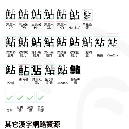
思源宋
思源宋
思源宋
思源宋
思源宋
崇羲篆
JP
TW
HK
CN
KR
NomNaTong
體
源流明
源流明
源石黑
源石黑
源泉圓
源泉圓
一點明
體月
體丹
體月
體丹
體月
體丹
體
芫荽
KleeOne
俐方體
精品點
匯文明
饅頭黑
粉圓
11
陣7
朝體
Oradano
體
凝書
激燃
蘭陽
金萱
體
體
明體
其它漢字網路資源