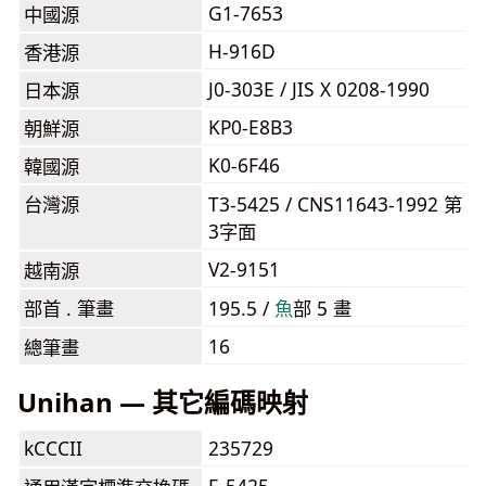
G1-7653
中國源
H-916D
香港源
J0-303E / JIS X 0208-1990
日本源
KP0-E8B3
朝鮮源
K0-6F46
韓國源
台灣源
T3-5425 / CNS11643-1992 第
3字面
V2-9151
越南源
部首 . 筆畫
195.5 /
⿂
部 5 畫
16
總筆畫
Unihan — 其它編碼映射
kCCCII
235729