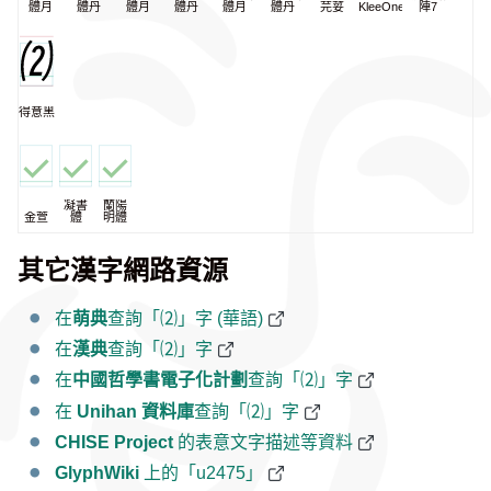
體月
體丹
體月
體丹
體月
體丹
芫荽
KleeOne
陣7
得意黑
凝書
蘭陽
金萱
體
明體
其它漢字網路資源
在
萌典
查詢「⑵」字 (華語)
在
漢典
查詢「⑵」字
在
中國哲學書電子化計劃
查詢「⑵」字
在
Unihan 資料庫
查詢「⑵」字
CHISE Project
的表意文字描述等資料
GlyphWiki
上的「u2475」