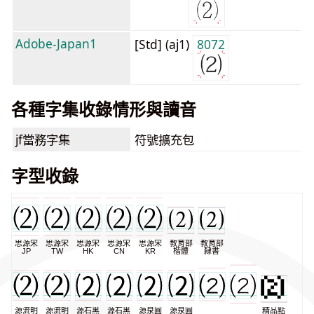
Adobe-Japan1
[Std] (aj1)
8072
各種字集收錄情形與讀音
jf當務字集
符號擴充包
字型收錄
思源宋
思源宋
思源宋
思源宋
思源宋
教育部
教育部
JP
TW
HK
CN
KR
楷體
隸書
源流明
源流明
源石黑
源石黑
源泉圓
源泉圓
精品點