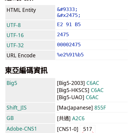
HTML Entity
&#9333;
&#x2475;
UTF-8
E2 91 B5
UTF-16
2475
UTF-32
00002475
URL Encode
%e2%91%b5
東亞編碼資訊
Big5
[Big5-2003]
C6AC
[Big5-HKSCS]
C6AC
[Big5-UAO]
C6AC
Shift_JIS
[MacJapanese]
855F
GB
[共通]
A2C6
Adobe-CNS1
[CNS1-0]
517