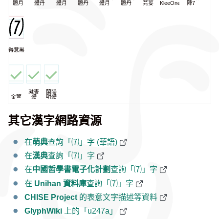
體月
體丹
體月
體丹
體月
體丹
芫荽
KleeOne
陣7
得意黑
凝書
蘭陽
金萱
體
明體
其它漢字網路資源
在
萌典
查詢「⑺」字 (華語)
在
漢典
查詢「⑺」字
在
中國哲學書電子化計劃
查詢「⑺」字
在
Unihan 資料庫
查詢「⑺」字
CHISE Project
的表意文字描述等資料
GlyphWiki
上的「u247a」