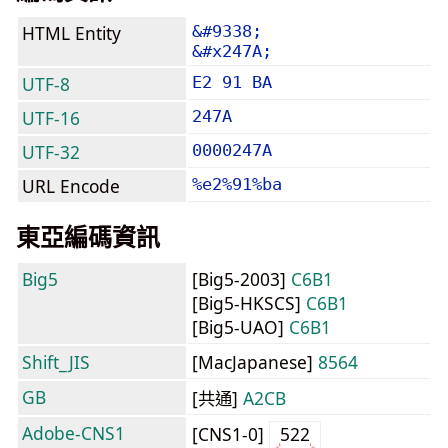
HTML Entity
&#9338;
&#x247A;
UTF-8
E2 91 BA
UTF-16
247A
UTF-32
0000247A
URL Encode
%e2%91%ba
東亞編碼資訊
Big5
[Big5-2003]
C6B1
[Big5-HKSCS]
C6B1
[Big5-UAO]
C6B1
Shift_JIS
[MacJapanese]
8564
GB
[共通]
A2CB
Adobe-CNS1
[CNS1-0]
522