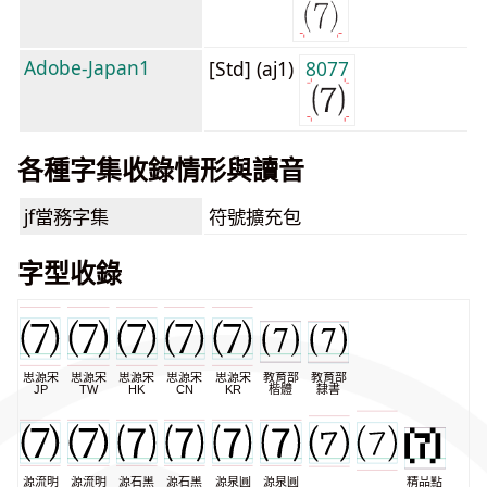
Adobe-Japan1
[Std] (aj1)
8077
各種字集收錄情形與讀音
jf當務字集
符號擴充包
字型收錄
思源宋
思源宋
思源宋
思源宋
思源宋
教育部
教育部
JP
TW
HK
CN
KR
楷體
隸書
源流明
源流明
源石黑
源石黑
源泉圓
源泉圓
精品點