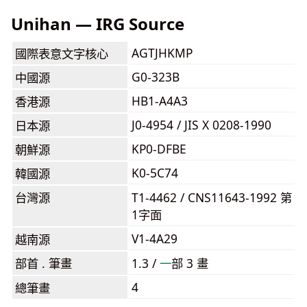
Unihan — IRG Source
AGTJHKMP
國際表意文字核心
G0-323B
中國源
HB1-A4A3
香港源
J0-4954 / JIS X 0208-1990
日本源
KP0-DFBE
朝鮮源
K0-5C74
韓國源
台灣源
T1-4462 / CNS11643-1992 第
1字面
V1-4A29
越南源
部首 . 筆畫
1.3 /
⼀
部 3 畫
4
總筆畫