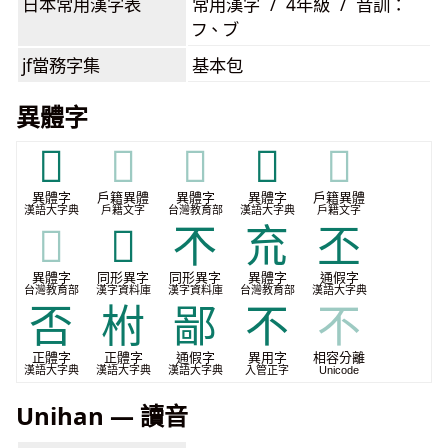
日本常用漢字表
常用漢字 / 4年級 / 音訓：
フ、ブ
jf當務字集
基本包
異體字
𠀚
𠀚
𠀚
𠙐
𠙐
異體字
戶籍異體
異體字
異體字
戶籍異體
漢語大字典
戶籍文字
台灣教育部
漢語大字典
戶籍文字
𠙐
𡭕
𣎴
㐬
丕
異體字
同形異字
同形異字
異體字
通假字
台灣教育部
漢字資料庫
漢字資料庫
台灣教育部
漢語大字典
否
柎
鄙
不
不
正體字
正體字
通假字
異用字
相容分離
漢語大字典
漢語大字典
漢語大字典
入管正字
Unicode
Unihan — 讀音