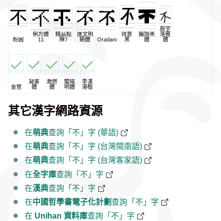
辰宇
俐方體
精品點
匯文明
得意
饅頭黑
落雁
粉圓
11
陣7
朝體
Oradano
黑
體
體
凝書
激燃
蘭陽
李漢
金萱
體
體
明體
港楷
其它漢字網路資源
在
萌典
查詢「不」字 (華語)
在
萌典
查詢「不」字 (台灣閩南語)
在
萌典
查詢「不」字 (台灣客家語)
在
全字庫
查詢「不」字
在
漢典
查詢「不」字
在
中國哲學書電子化計劃
查詢「不」字
在
Unihan 資料庫
查詢「不」字