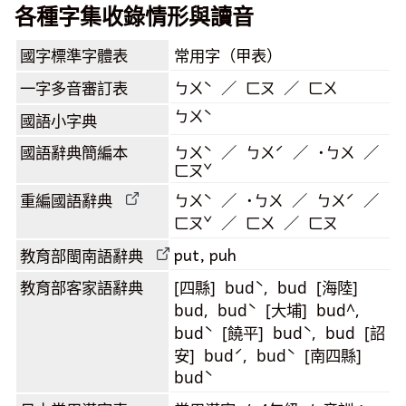
各種字集收錄情形與讀音
國字標準字體表
常用字（甲表）
一字多音審訂表
ㄅㄨˋ ／ ㄈㄡ ／ ㄈㄨ
ㄅㄨˋ
國語小字典
國語辭典簡編本
ㄅㄨˋ ／ ㄅㄨˊ ／ ˙ㄅㄨ ／
ㄈㄡˇ
重編國語辭典
ㄅㄨˋ ／ ˙ㄅㄨ ／ ㄅㄨˊ ／
ㄈㄡˇ ／ ㄈㄨ ／ ㄈㄡ
put, puh
教育部閩南語
辭典
教育部客家語
辭典
[四縣] budˋ, bud [海陸]
bud, budˋ [大埔] bud^,
budˋ [饒平] budˋ, bud [詔
安] budˊ, budˋ [南四縣]
budˋ