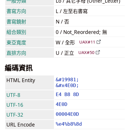
一般分類
Lo / 其它字母 (Other_Letter)
書寫方向
L / 左至右書寫
書寫鏡射
N / 否
組合類別
0 / Not_Reordered; 無
東亞寬度
W / 全形
UAX#11
直排方向
U / 正立
UAX#50
編碼資訊
HTML Entity
&#19981;
&#x4E0D;
UTF-8
E4 B8 8D
UTF-16
4E0D
UTF-32
00004E0D
URL Encode
%e4%b8%8d