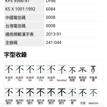
KPS 9566-97
DFBE
KS X 1001:1992
6084
0008
中國電信碼
0008
台灣電信碼
2013:91
通用規範漢字表
241:044
全錄碼
字型收錄
思源宋
思源宋
思源宋
思源宋
思源宋
教育部
教育部
崇羲篆
JP
TW
HK
CN
KR
NomNaTong
楷體
隸書
體
源流明
源流明
源石黑
源石黑
源泉圓
源泉圓
一點明
體月
體丹
體月
體丹
體月
體丹
體
芫荽
KleeOne