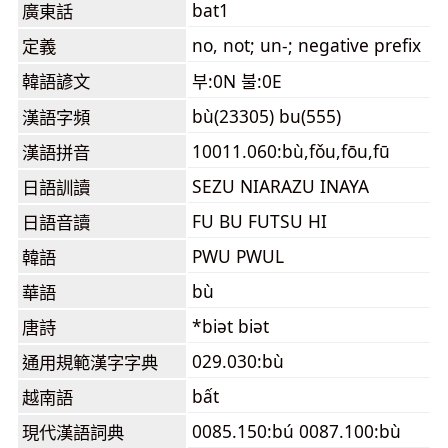
bat1
廣東話
no, not; un-; negative prefix
定義
韓語諺文
부:0N 불:0E
bù(23305) bu(555)
漢語字頻
10011.060:bù,fǒu,fōu,fū
漢語拼音
SEZU NIARAZU INAYA
日語訓讀
FU BU FUTSU HI
日語音讀
PWU PWUL
韓語
bù
華語
*biət biət
唐詩
029.030:bù
通用規範漢字字典
bất
越南語
0085.150:bú 0087.100:bù
現代漢語詞典