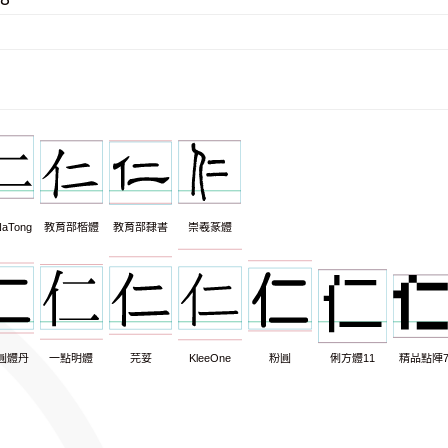
aTong
教育部楷體
教育部隸書
崇羲篆體
圓體丹
一點明體
芫荽
KleeOne
粉圓
俐方體11
精品點陣