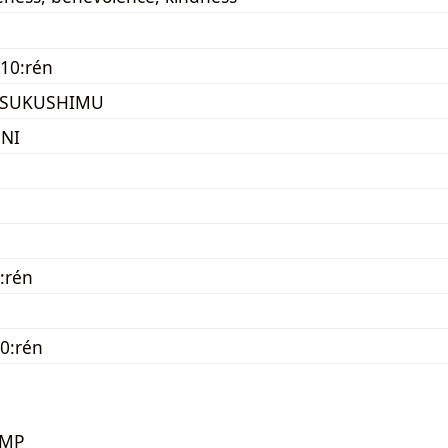
10:rén
TSUKUSHIMU
 NI
:rén
0:rén
KMP