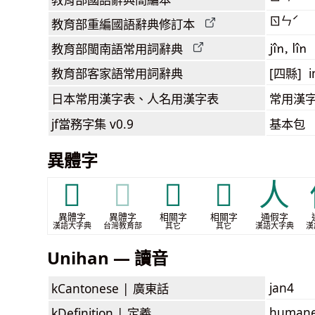
ㄖㄣˊ
教育部
重編國語辭典
修訂本
jîn, lîn
教育部閩南語
常用詞
辭典
教育部客家語
常用詞
辭典
[四縣] i
日本常用漢字表
、人名用漢字表
常用漢字
jf當務字集
v0.9
基本包
異體字
𡰥
𡰥
𰐼
𰑢
人
異體字
異體字
相關字
相關字
通假字
漢語大字典
台灣教育部
其它
其它
漢語大字典
漢
Unihan — 讀音
jan4
kCantonese |
廣東話
humanen
kDefinition |
定義