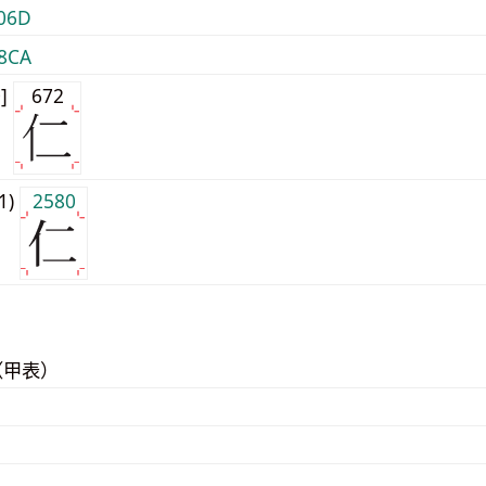
06D
8CA
0]
672
j1)
2580
（甲表）