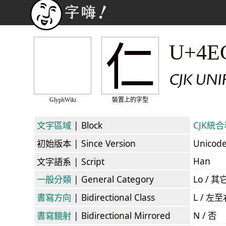
仁
U+4E
CJK UNI
GlyphWiki
裝置上的字型
文字區域
| Block
CJK統合表
初始版本
| Since Version
Unicod
Han
文字語系
| Script
一般分類
| General Category
Lo / 其它
書寫方向
| Bidirectional Class
L / 左
書寫鏡射
| Bidirectional Mirrored
N / 否