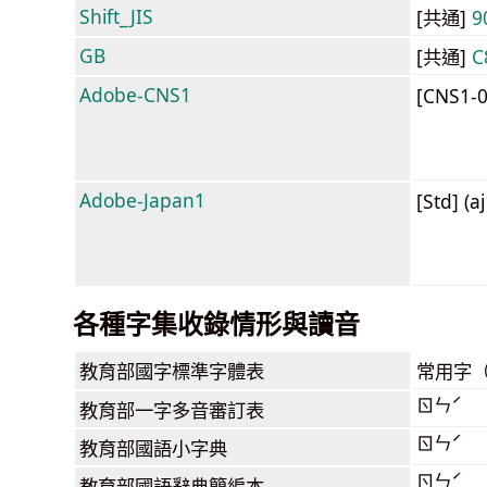
Shift_JIS
[共通]
9
GB
[共通]
C
Adobe-CNS1
[CNS1-
Adobe-Japan1
[Std] (a
各種字集收錄情形與讀音
教育部
國字標準字體表
常用字
ㄖㄣˊ
教育部
一字多音審訂表
ㄖㄣˊ
教育部
國語小字典
ㄖㄣˊ
教育部
國語辭典簡編本