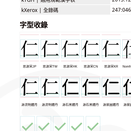
247:046
kXerox |
全錄碼
字型收錄
思源宋JP
思源宋TW
思源宋HK
思源宋CN
思源宋KR
NomN
源流明體月
源流明體丹
源石黑體月
源石黑體丹
源泉圓體月
源泉