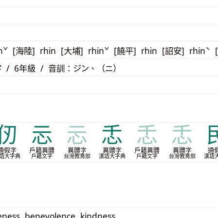
nˇ [海陸] rhin [大埔] rhinˇ [饒平] rhin [詔安] rhinˋ
 / 6年級 / 音訓：ジン、（ニ）
仞
忈
忈
忎
忎
忎
通假字
戶籍異體
異體字
異體字
戶籍異體
異體字
通
語大字典
戶籍文字
台灣教育部
漢語大字典
戶籍文字
台灣教育部
漢語
ess, benevolence, kindness