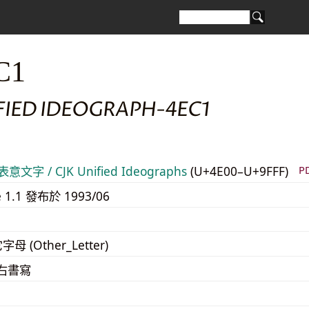
C1
FIED IDEOGRAPH-4EC1
意文字 / CJK Unified Ideographs
(U+4E00–U+9FFF)
P
e 1.1 發布於 1993/06
字母 (Other_Letter)
至右書寫