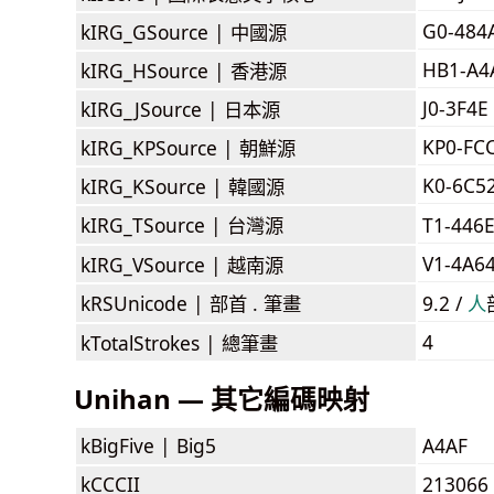
G0-484
kIRG_GSource |
中國源
HB1-A4
kIRG_HSource |
香港源
J0-3F4E 
kIRG_JSource |
日本源
KP0-FC
kIRG_KPSource |
朝鮮源
K0-6C5
kIRG_KSource |
韓國源
kIRG_TSource |
台灣源
T1-446
V1-4A6
kIRG_VSource |
越南源
kRSUnicode |
部首 . 筆畫
9.2 /
⼈
4
kTotalStrokes |
總筆畫
Unihan — 其它編碼映射
kBigFive |
Big5
A4AF
kCCCII
213066