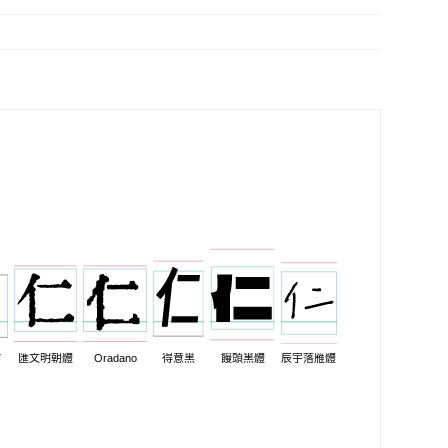
7
匯文明朝體
Oradano
得意黑
饅頭黑體
辰宇落雁體