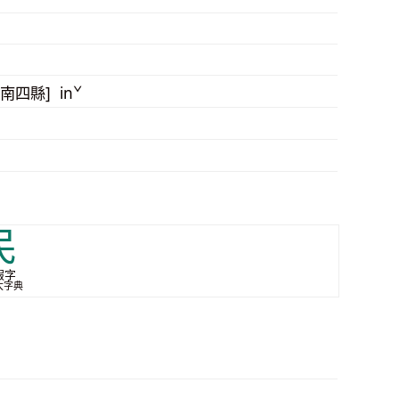
 [南四縣] inˇ
民
假字
大字典