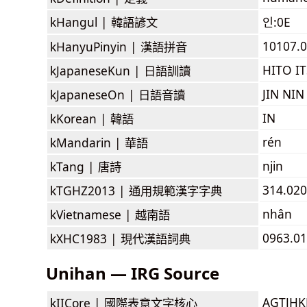
kHangul |
韓語諺文
인:0E
10107.0
kHanyuPinyin |
漢語拼音
HITO I
kJapaneseKun |
日語訓讀
JIN NIN
kJapaneseOn |
日語音讀
IN
kKorean |
韓語
rén
kMandarin |
華語
njin
kTang |
唐詩
314.020
kTGHZ2013 |
通用規範漢字字典
nhân
kVietnamese |
越南語
0963.01
kXHC1983 |
現代漢語詞典
Unihan — IRG Source
AGTJH
kIICore |
國際表意文字核心