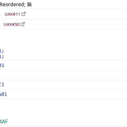
_Reordered; 無
形
UAX#11
立
UAX#50
1;
1;
81
C1
%81
4AF