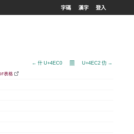
字碼
漢字
登入
𝄜
← 什 U+4EC0
U+4EC2 仂 →
DF表格