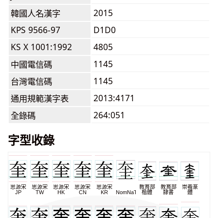
2015
韓國人名漢字
KPS 9566-97
D1D0
KS X 1001:1992
4805
1145
中國電信碼
1145
台灣電信碼
2013:4171
通用規範漢字表
264:051
全錄碼
字型收錄
思源宋
思源宋
思源宋
思源宋
思源宋
教育部
教育部
崇羲篆
JP
TW
HK
CN
KR
NomNaTong
楷體
隸書
體