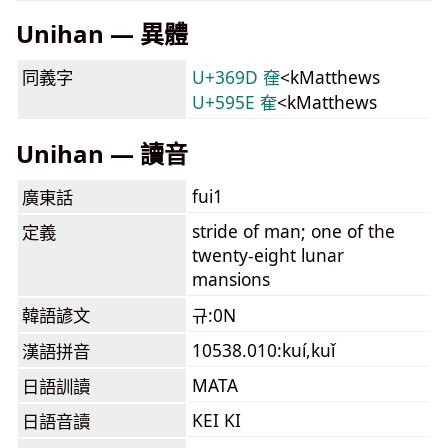
Unihan — 異體
同義字
U+369D 㚝
<kMatthews
U+595E 奞
<kMatthews
Unihan — 讀音
fui1
廣東話
stride of man; one of the
定義
twenty-eight lunar
mansions
韓語諺文
규:0N
10538.010:kuí,kuǐ
漢語拼音
MATA
日語訓讀
KEI KI
日語音讀