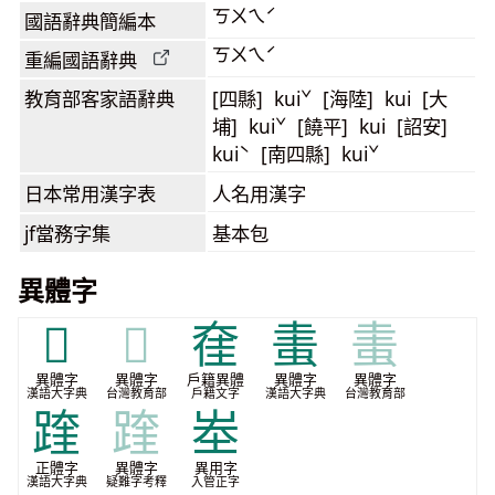
ㄎㄨㄟˊ
國語辭典簡編本
ㄎㄨㄟˊ
重編國語辭典
教育部客家語
辭典
[四縣] kuiˇ [海陸] kui [大
埔] kuiˇ [饒平] kui [詔安]
kuiˋ [南四縣] kuiˇ
日本常用漢字表
人名用漢字
jf當務字集
基本包
異體字
𡌤
𡌤
㚝
䖯
䖯
異體字
異體字
戶籍異體
異體字
異體字
漢語大字典
台灣教育部
戶籍文字
漢語大字典
台灣教育部
䠑
䠑
峚
正體字
異體字
異用字
漢語大字典
疑難字考釋
入管正字