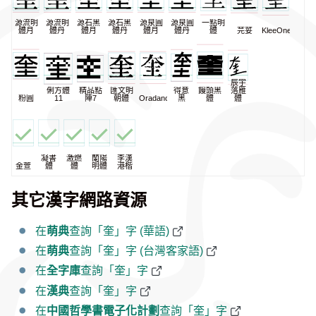
源流明
源流明
源石黑
源石黑
源泉圓
源泉圓
一點明
體月
體丹
體月
體丹
體月
體丹
體
芫荽
KleeOne
辰宇
俐方體
精品點
匯文明
得意
饅頭黑
落雁
粉圓
11
陣7
朝體
Oradano
黑
體
體
凝書
激燃
蘭陽
李漢
金萱
體
體
明體
港楷
其它漢字網路資源
在
萌典
查詢「奎」字 (華語)
在
萌典
查詢「奎」字 (台灣客家語)
在
全字庫
查詢「奎」字
在
漢典
查詢「奎」字
在
中國哲學書電子化計劃
查詢「奎」字