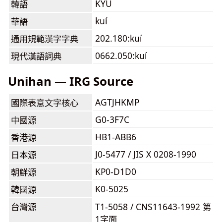
KYU
韓語
kuí
華語
202.180:kuí
通用規範漢字字典
0662.050:kuí
現代漢語詞典
Unihan — IRG Source
AGTJHKMP
國際表意文字核心
G0-3F7C
中國源
HB1-ABB6
香港源
J0-5477 / JIS X 0208-1990
日本源
KP0-D1D0
朝鮮源
K0-5025
韓國源
台灣源
T1-5058 / CNS11643-1992 第
1字面