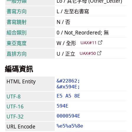
一般分類
Lo / 其它字母 (Other_Letter)
書寫方向
L / 左至右書寫
書寫鏡射
N / 否
組合類別
0 / Not_Reordered; 無
東亞寬度
W / 全形
UAX#11
直排方向
U / 正立
UAX#50
編碼資訊
HTML Entity
&#22862;
&#x594E;
UTF-8
E5 A5 8E
UTF-16
594E
UTF-32
0000594E
URL Encode
%e5%a5%8e