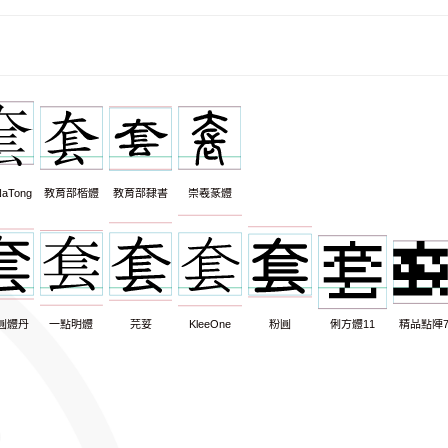
aTong
教育部楷體
教育部隸書
崇羲篆體
圓體丹
一點明體
芫荽
KleeOne
粉圓
俐方體11
精品點陣