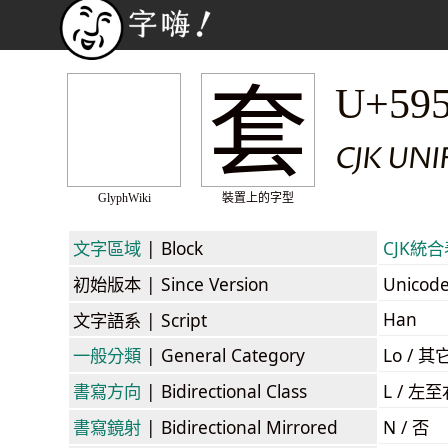
套
U+59
CJK UNI
GlyphWiki
裝置上的字型
文字區域
| Block
CJK統合表
初始版本
| Since Version
Unicod
Han
文字語系
| Script
一般分類
| General Category
Lo / 其它
書寫方向
| Bidirectional Class
L / 左
書寫鏡射
| Bidirectional Mirrored
N / 否