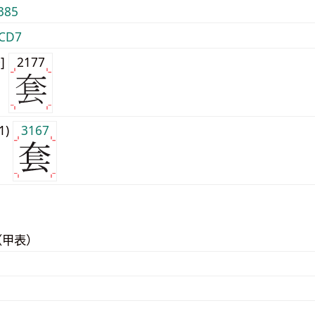
385
CD7
0]
2177
j1)
3167
（甲表）