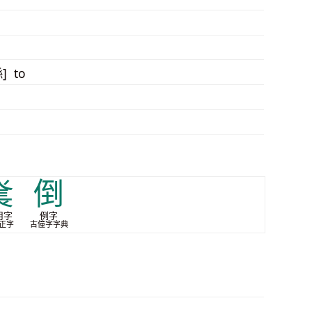
] to
㷃
倒
用字
例字
正字
古僮字字典