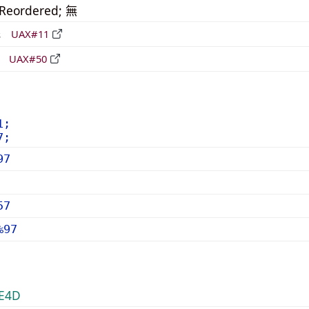
_Reordered; 無
形
UAX#11
立
UAX#50
1;
7;
97
57
%97
E4D