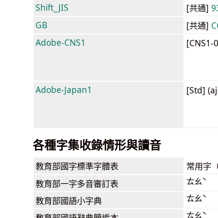
Shift_JIS
[共通]
9
GB
[共通]
C
Adobe-CNS1
[CNS1-
Adobe-Japan1
[Std] (a
各種字集收錄情形與讀音
教育部
國字標準字體表
常用字
ㄊㄠˋ
教育部
一字多音審訂表
ㄊㄠˋ
教育部
國語小字典
ㄊㄠˋ
教育部
國語辭典簡編本