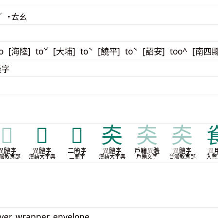
／ ˙ㄊㄠ
o [海陸] toˇ [大埔] toˋ [饒平] toˋ [詔安] too^ [南四縣
漢字
𡘷
𨻝
𰋛
㚐
㚐
㚐
異體字
異體字
二簡字
異體字
戶籍異體
異體字
異
灣教育部
漢語大字典
二簡字
漢語大字典
戶籍文字
台灣教育部
入管
over, wrapper, envelope