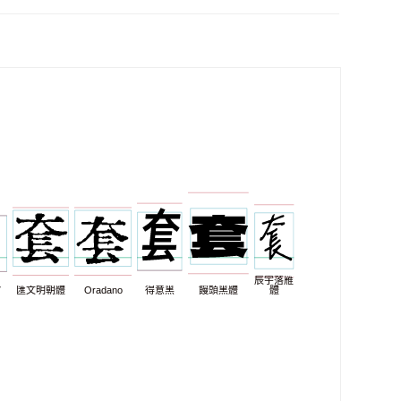
辰宇落雁
7
匯文明朝體
Oradano
得意黑
饅頭黑體
體