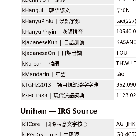
kHangul |
韓語諺文
투:0N
tào(227
kHanyuPinlu |
漢語字頻
10540.0
kHanyuPinyin |
漢語拼音
KASANE
kJapaneseKun |
日語訓讀
TOU
kJapaneseOn |
日語音讀
THWU 
kKorean |
韓語
tào
kMandarin |
華語
362.090
kTGHZ2013 |
通用規範漢字字典
1123.02
kXHC1983 |
現代漢語詞典
Unihan — IRG Source
AGTJH
kIICore |
國際表意文字核心
G0-4C5
kIRG_GSource |
中國源