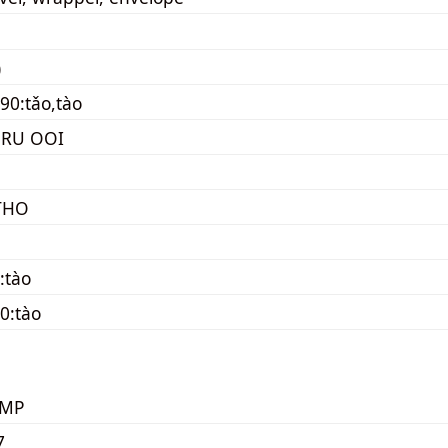
)
90:tǎo,tào
RU OOI
THO
:tào
0:tào
KMP
7