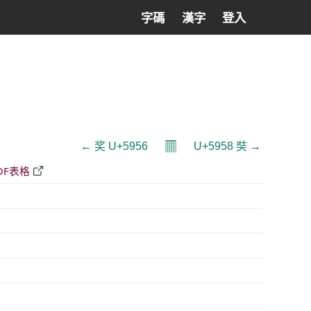
字碼
漢字
登入
𝄜
← 奖 U+5956
U+5958 奘 →
DF表格