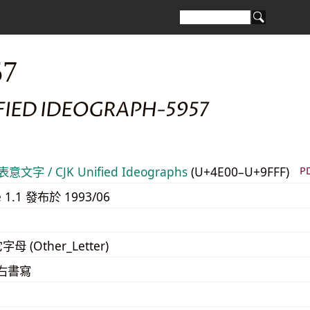
57
FIED IDEOGRAPH-5957
意文字 / CJK Unified Ideographs
(U+4E00–U+9FFF)
P
e 1.1 發布於 1993/06
字母 (Other_Letter)
至右書寫