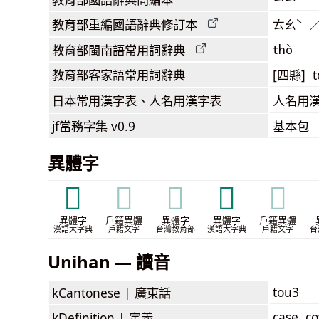
教育部
重編國語辭典
修訂本
ㄊㄠˋ 
thò
教育部閩南語
常用詞
辭典
教育部客家語
常用詞
辭典
[四縣] t
日本常用漢字表
、人名用漢字表
人名用
jf當務字集
v0.9
基本包
異體字
𡘂
𡘂
𡘂
𡘷
𡘷
異體字
戶籍異體
異體字
異體字
戶籍異體
漢語大字典
戶籍文字
台灣教育部
漢語大字典
戶籍文字
台
Unihan — 讀音
tou3
kCantonese |
廣東話
case, c
kDefinition |
定義