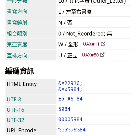
一般分類
Lo / 其它字母 (Other_Letter)
書寫方向
L / 左至右書寫
書寫鏡射
N / 否
組合類別
0 / Not_Reordered; 無
東亞寬度
W / 全形
UAX#11
直排方向
U / 正立
UAX#50
編碼資訊
HTML Entity
&#22916;
&#x5984;
UTF-8
E5 A6 84
UTF-16
5984
UTF-32
00005984
URL Encode
%e5%a6%84