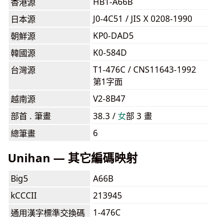
HB1-A66B
香港源
J0-4C51 / JIS X 0208-1990
日本源
KP0-DAD5
朝鮮源
K0-584D
韓國源
T1-476C / CNS11643-1992
台灣源
第1字面
V2-8B47
越南源
部首 . 筆畫
38.3 /
⼥
部 3 畫
6
總筆畫
Unihan — 其它編碼映射
Big5
A66B
kCCCII
213945
1-476C
通用漢字標準交換碼