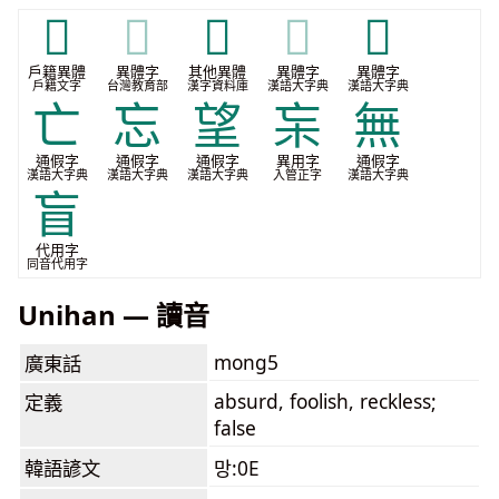
𡔞
𡔞
𡚶
𡚶
𧧄
戶籍異體
異體字
其他異體
異體字
異體字
戶籍文字
台灣教育部
漢字資料庫
漢語大字典
漢語大字典
亡
忘
望
杗
無
通假字
通假字
通假字
異用字
通假字
漢語大字典
漢語大字典
漢語大字典
入管正字
漢語大字典
盲
代用字
同音代用字
Unihan — 讀音
mong5
廣東話
absurd, foolish, reckless;
定義
false
韓語諺文
망:0E