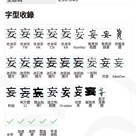
字型收錄
思源宋
思源宋
思源宋
思源宋
思源宋
教育部
教育部
崇羲篆
JP
TW
HK
CN
KR
NomNaTong
楷體
隸書
體
源流明
源流明
源石黑
源石黑
源泉圓
源泉圓
一點明
體月
體丹
體月
體丹
體月
體丹
體
芫荽
KleeOne
辰宇
俐方體
精品點
匯文明
得意
饅頭黑
落雁
粉圓
11
陣7
朝體
Oradano
黑
體
體
凝書
激燃
蘭陽
李漢
金萱
體
體
明體
港楷