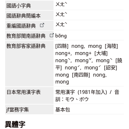
ㄨㄤˋ
國語小字典
ㄨㄤˋ
國語辭典簡編本
ㄨㄤˋ
重編國語辭典
bōng
教育部閩南語
辭典
教育部客家語
辭典
[四縣] nong, mong [海陸]
nong+, mong+ [大埔]
nongˋ, mongˇ, mongˋ [饒
平] nongˊ, mongˊ [詔安]
mong [南四縣] nong,
mong
日本常用漢字表
常用漢字 (1981年加入) / 音
訓：モウ、ボウ
jf當務字集
基本包
異體字