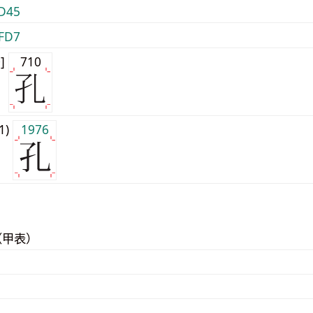
D45
FD7
0]
710
j1)
1976
（甲表）