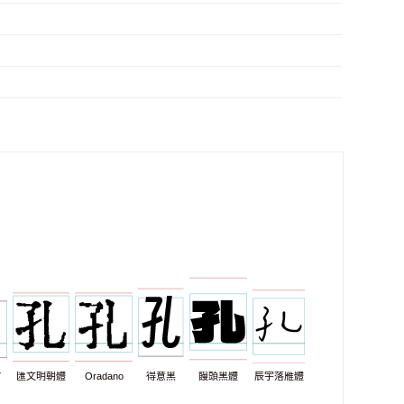
7
匯文明朝體
Oradano
得意黑
饅頭黑體
辰宇落雁體