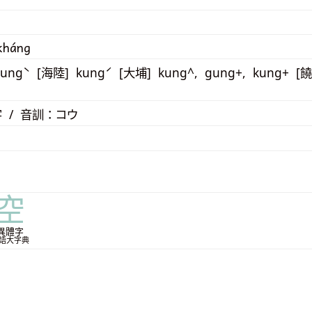
kháng
ungˋ [海陸] kungˊ [大埔] kung^, gung+, kung+ [
 / 音訓：コウ
空
異體字
語大字典