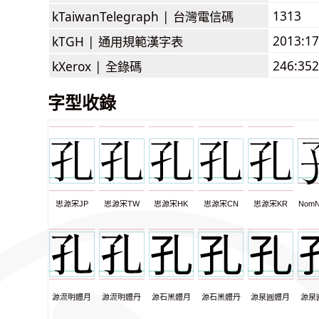
1313
kTaiwanTelegraph |
台灣電信碼
2013:1
kTGH |
通用規範漢字表
246:352
kXerox |
全錄碼
字型收錄
思源宋JP
思源宋TW
思源宋HK
思源宋CN
思源宋KR
NomN
源流明體月
源流明體丹
源石黑體月
源石黑體丹
源泉圓體月
源泉