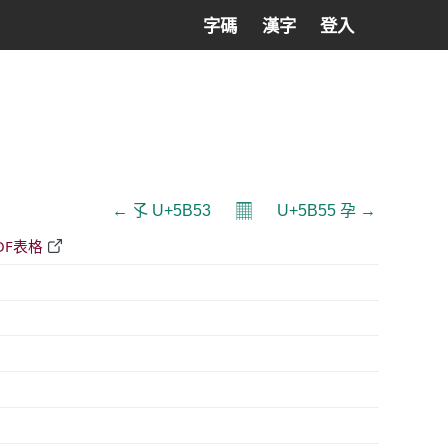
字碼
漢字
登入
𝄜
← 孓 U+5B53
U+5B55 孕 →
DF表格