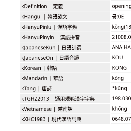
opening,
kDefinition |
定義
kHangul |
韓語諺文
공:0E
kǒng(18
kHanyuPinlu |
漢語字頻
21008.
kHanyuPinyin |
漢語拼音
ANA H
kJapaneseKun |
日語訓讀
KOU
kJapaneseOn |
日語音讀
KONG
kKorean |
韓語
kǒng
kMandarin |
華語
*kǔng
kTang |
唐詩
198.030
kTGHZ2013 |
通用規範漢字字典
khổng
kVietnamese |
越南語
0648.0
kXHC1983 |
現代漢語詞典