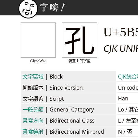
孔
U+5B
CJK UNI
GlyphWiki
裝置上的字型
文字區域
| Block
CJK統合表
初始版本
| Since Version
Unicod
Han
文字語系
| Script
一般分類
| General Category
Lo / 其它
書寫方向
| Bidirectional Class
L / 左
書寫鏡射
| Bidirectional Mirrored
N / 否