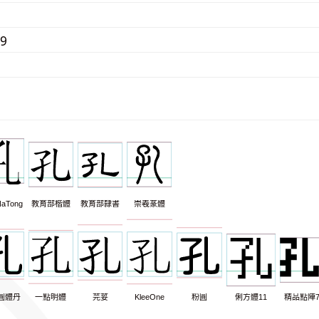
79
aTong
教育部楷體
教育部隸書
崇羲篆體
圓體丹
一點明體
芫荽
KleeOne
粉圓
俐方體11
精品點陣