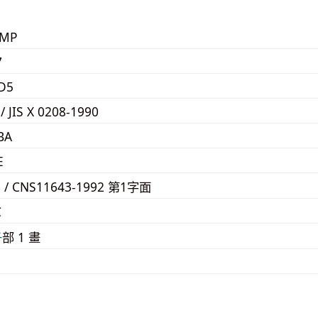
KMP
7
D5
 / JIS X 0208-1990
BA
E
6 / CNS11643-1992 第1字面
C
⼦
部 1 畫