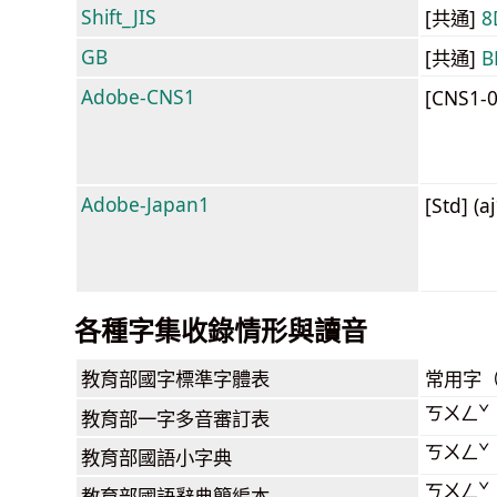
Shift_JIS
[共通]
8
GB
[共通]
B
Adobe-CNS1
[CNS1-
Adobe-Japan1
[Std] (a
各種字集收錄情形與讀音
教育部
國字標準字體表
常用字
ㄎㄨㄥˇ
教育部
一字多音審訂表
ㄎㄨㄥˇ
教育部
國語小字典
ㄎㄨㄥˇ
教育部
國語辭典簡編本