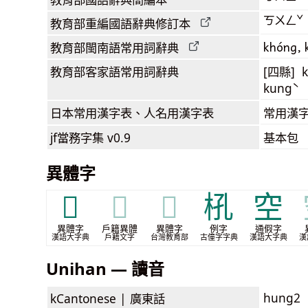
ㄎㄨㄥˇ
教育部
重編國語辭典
修訂本
khóng, 
教育部閩南語
常用詞
辭典
教育部客家語
常用詞
辭典
[四縣] k
kungˋ
日本常用漢字表
、人名用漢字表
常用漢字
jf當務字集
v0.9
基本包
異體字
𡤿
𡤿
𡤿
𣏺
空
異體字
戶籍異體
異體字
例字
通假字
漢語大字典
戶籍文字
台灣教育部
古僮字字典
漢語大字典
漢
Unihan — 讀音
hung2
kCantonese |
廣東話