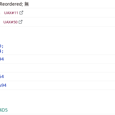
_Reordered; 無
形
UAX#11
立
UAX#50
0;
4;
94
54
%94
4D5