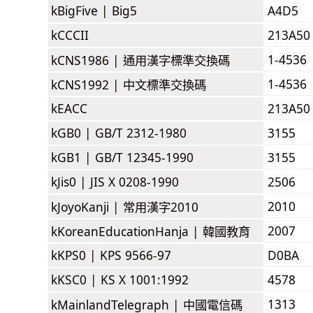
kBigFive |
Big5
A4D5
kCCCII
213A50
1-4536
kCNS1986 |
通用漢字標準交換碼
1-4536
kCNS1992 |
中文標準交換碼
kEACC
213A50
kGB0 |
GB/T 2312-1980
3155
kGB1 |
GB/T 12345-1990
3155
kJis0 |
JIS X 0208-1990
2506
2010
kJoyoKanji |
常用漢字2010
2007
kKoreanEducationHanja |
韓國教育
kKPS0 |
KPS 9566-97
D0BA
kKSC0 |
KS X 1001:1992
4578
1313
kMainlandTelegraph |
中國電信碼