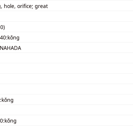
 hole, orifice; great
0)
040:kǒng
ANAHADA
:kǒng
70:kǒng