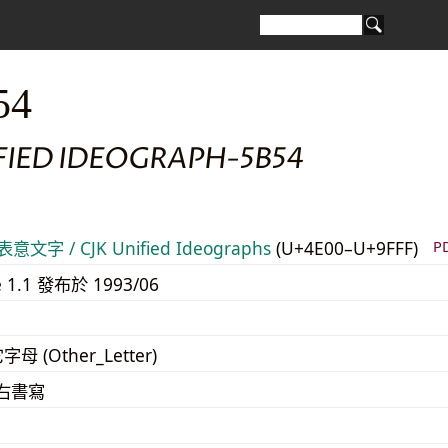
54
FIED IDEOGRAPH-5B54
意文字 / CJK Unified Ideographs
(U+4E00–U+9FFF)
P
e 1.1 發布於 1993/06
字母 (Other_Letter)
至右書寫