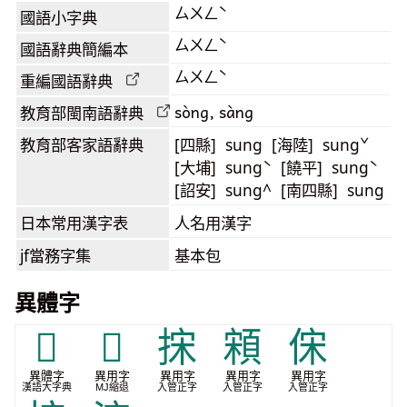
ㄙㄨㄥˋ
國語小字典
ㄙㄨㄥˋ
國語辭典簡編本
ㄙㄨㄥˋ
重編國語辭典
sòng, sàng
教育部閩南語
辭典
教育部客家語
辭典
[四縣] sung [海陸] sungˇ
[大埔] sungˋ [饒平] sungˋ
[詔安] sung^ [南四縣] sung
日本常用漢字表
人名用漢字
jf當務字集
基本包
異體字
𠳼
𭓦
㧲
䫅
俕
異體字
異用字
異用字
異用字
異用字
漢語大字典
MJ縮退
入管正字
入管正字
入管正字