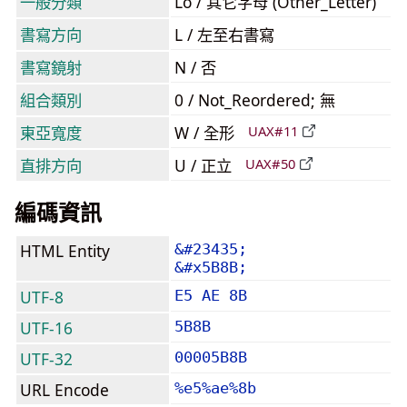
一般分類
Lo / 其它字母 (Other_Letter)
書寫方向
L / 左至右書寫
書寫鏡射
N / 否
組合類別
0 / Not_Reordered; 無
東亞寬度
W / 全形
UAX#11
直排方向
U / 正立
UAX#50
編碼資訊
HTML Entity
&#23435;
&#x5B8B;
UTF-8
E5 AE 8B
UTF-16
5B8B
UTF-32
00005B8B
URL Encode
%e5%ae%8b