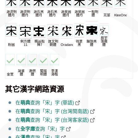
源流明
源流明
源石黑
源石黑
源泉圓
源泉圓
一點明
體月
體丹
體月
體丹
體月
體丹
體
芫荽
KleeOne
辰宇
俐方體
精品點
匯文明
得意
饅頭黑
落雁
粉圓
11
陣7
朝體
Oradano
黑
體
體
凝書
激燃
蘭陽
李漢
金萱
體
體
明體
港楷
其它漢字網路資源
在
萌典
查詢「宋」字 (華語)
在
萌典
查詢「宋」字 (台灣閩南語)
在
萌典
查詢「宋」字 (台灣客家語)
在
全字庫
查詢「宋」字
在
漢典
查詢「宋」字