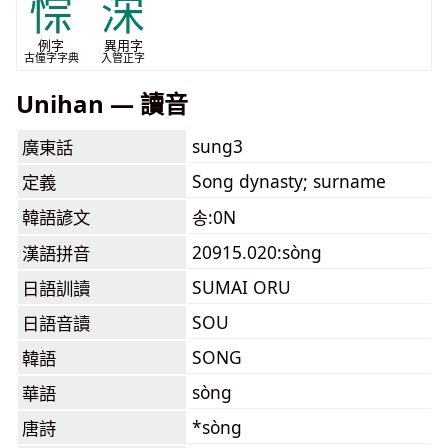
悰
浨
例字
異用字
古僮字字典
入管正字
Unihan — 讀音
sung3
廣東話
Song dynasty; surname
定義
韓語諺文
송:0N
20915.020:sòng
漢語拼音
SUMAI ORU
日語訓讀
SOU
日語音讀
SONG
韓語
sòng
華語
*sòng
唐詩