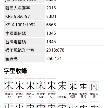
2015
韓國人名漢字
KPS 9566-97
E3D1
KS X 1001:1992
6568
1345
中國電信碼
1345
台灣電信碼
2013:878
通用規範漢字表
250:131
全錄碼
字型收錄
思源宋
思源宋
思源宋
思源宋
思源宋
教育部
教育部
崇羲篆
JP
TW
HK
CN
KR
NomNaTong
楷體
隸書
體