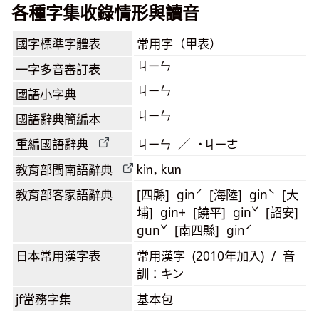
各種字集收錄情形與讀音
國字標準字體表
常用字（甲表）
ㄐㄧㄣ
一字多音審訂表
ㄐㄧㄣ
國語小字典
ㄐㄧㄣ
國語辭典簡編本
重編國語辭典
ㄐㄧㄣ ／ ˙ㄐㄧㄜ
kin, kun
教育部閩南語
辭典
教育部客家語
辭典
[四縣] ginˊ [海陸] ginˋ [大
埔] gin+ [饒平] ginˇ [詔安]
gunˇ [南四縣] ginˊ
日本常用漢字表
常用漢字 (2010年加入) / 音
訓：キン
jf當務字集
基本包