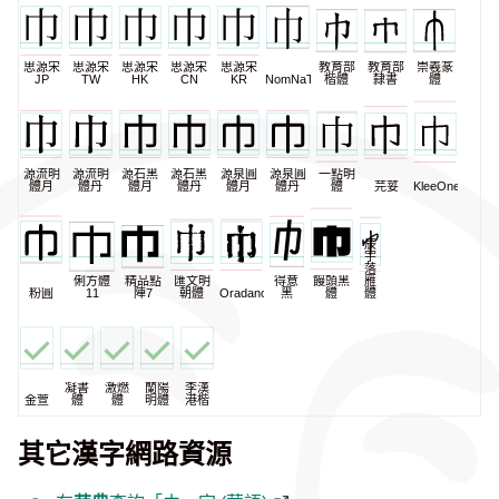
思源宋
思源宋
思源宋
思源宋
思源宋
教育部
教育部
崇羲篆
JP
TW
HK
CN
KR
NomNaTong
楷體
隸書
體
源流明
源流明
源石黑
源石黑
源泉圓
源泉圓
一點明
體月
體丹
體月
體丹
體月
體丹
體
芫荽
KleeOne
辰
宇
落
俐方體
精品點
匯文明
得意
饅頭黑
雁
粉圓
11
陣7
朝體
Oradano
黑
體
體
凝書
激燃
蘭陽
李漢
金萱
體
體
明體
港楷
其它漢字網路資源