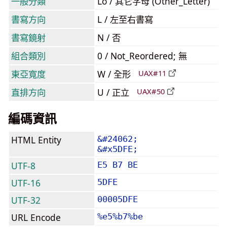
一般分類
Lo / 其它字母 (Other_Letter)
書寫方向
L / 左至右書寫
書寫鏡射
N / 否
組合類別
0 / Not_Reordered; 無
東亞寬度
W / 全形
UAX#11
直排方向
U / 正立
UAX#50
編碼資訊
HTML Entity
&#24062;
&#x5DFE;
UTF-8
E5 B7 BE
UTF-16
5DFE
UTF-32
00005DFE
URL Encode
%e5%b7%be