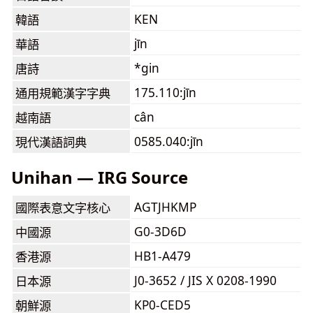
KEN
韓語
jīn
華語
*gin
唐詩
175.110:jīn
通用規範漢字字典
cân
越南語
0585.040:jīn
現代漢語詞典
Unihan — IRG Source
AGTJHKMP
國際表意文字核心
G0-3D6D
中國源
HB1-A479
香港源
J0-3652 / JIS X 0208-1990
日本源
KP0-CED5
朝鮮源