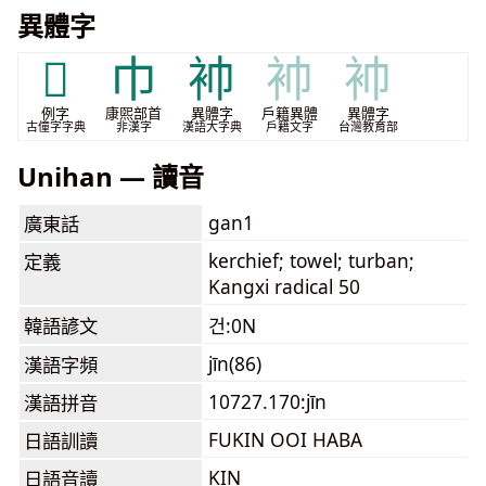
異體字
𫩒
⼱
䘜
䘜
䘜
例字
康煕部首
異體字
戶籍異體
異體字
古僮字字典
非漢字
漢語大字典
戶籍文字
台灣教育部
Unihan — 讀音
gan1
廣東話
kerchief; towel; turban;
定義
Kangxi radical 50
韓語諺文
건:0N
jīn(86)
漢語字頻
10727.170:jīn
漢語拼音
FUKIN OOI HABA
日語訓讀
KIN
日語音讀