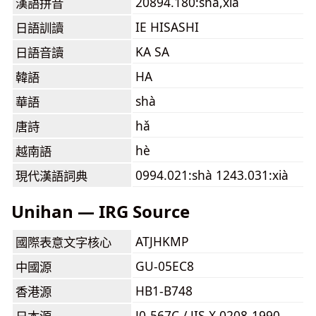
20894.180:shà,xià
漢語拼音
IE HISASHI
日語訓讀
KA SA
日語音讀
HA
韓語
shà
華語
hǎ
唐詩
hè
越南語
0994.021:shà 1243.031:xià
現代漢語詞典
Unihan — IRG Source
ATJHKMP
國際表意文字核心
GU-05EC8
中國源
HB1-B748
香港源
J0-567C / JIS X 0208-1990