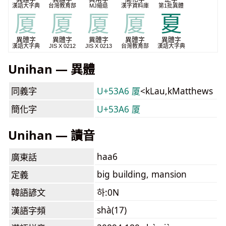
漢語大字典
台灣教育部
MJ縮退
漢字資料庫
第1批異體
厦
厦
厦
厦
夏
異體字
異體字
異體字
異體字
異體字
漢語大字典
JIS X 0212
JIS X 0213
台灣教育部
漢語大字典
Unihan — 異體
同義字
U+53A6 厦
<kLau,kMatthews
簡化字
U+53A6 厦
Unihan — 讀音
haa6
廣東話
big building, mansion
定義
韓語諺文
하:0N
shà(17)
漢語字頻