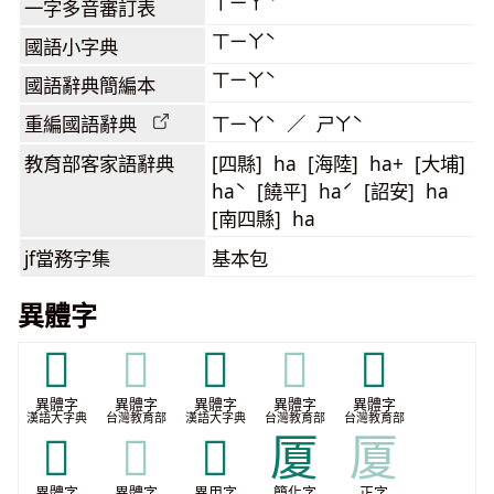
ㄒㄧㄚˋ
一字多音審訂表
ㄒㄧㄚˋ
國語小字典
ㄒㄧㄚˋ
國語辭典簡編本
重編國語辭典
ㄒㄧㄚˋ ／ ㄕㄚˋ
教育部客家語
辭典
[四縣] ha [海陸] ha+ [大埔]
haˋ [饒平] haˊ [詔安] ha
[南四縣] ha
jf當務字集
基本包
異體字
𢇗
𢇗
𢌂
𢌂
𢌉
異體字
異體字
異體字
異體字
異體字
漢語大字典
台灣教育部
漢語大字典
台灣教育部
台灣教育部
𤹉
𤹉
𭕥
厦
厦
異體字
異體字
異用字
簡化字
正字