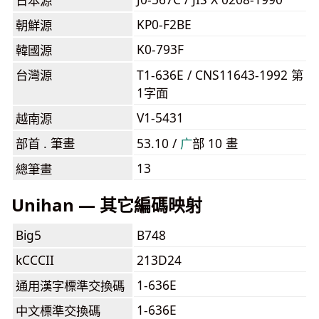
日本源
KP0-F2BE
朝鮮源
K0-793F
韓國源
台灣源
T1-636E / CNS11643-1992 第
1字面
V1-5431
越南源
部首 . 筆畫
53.10 /
⼴
部 10 畫
13
總筆畫
Unihan — 其它編碼映射
Big5
B748
kCCCII
213D24
1-636E
通用漢字標準交換碼
1-636E
中文標準交換碼