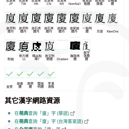
思源宋
思源宋
思源宋
思源宋
思源宋
教育部
教育部
崇羲篆
JP
TW
HK
CN
KR
NomNaTong
楷體
隸書
體
源流明
源流明
源石黑
源石黑
源泉圓
源泉圓
一點明
體月
體丹
體月
體丹
體月
體丹
體
芫荽
KleeOne
辰宇
俐方體
精品點
匯文明
饅頭黑
落雁
粉圓
11
陣7
朝體
Oradano
體
體
凝書
激燃
蘭陽
李漢
金萱
體
體
明體
港楷
其它漢字網路資源
在
萌典
查詢「廈」字 (華語)
在
萌典
查詢「廈」字 (台灣客家語)