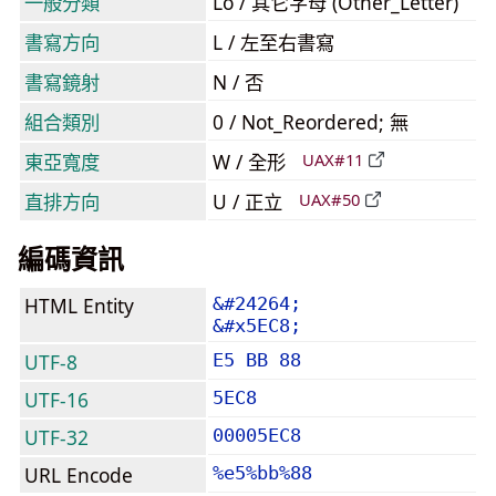
一般分類
Lo / 其它字母 (Other_Letter)
書寫方向
L / 左至右書寫
書寫鏡射
N / 否
組合類別
0 / Not_Reordered; 無
東亞寬度
W / 全形
UAX#11
直排方向
U / 正立
UAX#50
編碼資訊
HTML Entity
&#24264;
&#x5EC8;
UTF-8
E5 BB 88
UTF-16
5EC8
UTF-32
00005EC8
URL Encode
%e5%bb%88