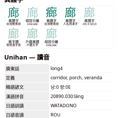
廊
廊
㾿
廊
廊
異體字
相容分離
異體字
異體字
異體字
台灣教育部
Unicode
台灣教育部
人名用漢字
JIS X 0213
廊
廊
廊
舊字體
戶籍異體
相容分離
常用漢字表
戶籍文字
Unicode
Unihan — 讀音
long4
廣東話
corridor, porch, veranda
定義
韓語諺文
낭:0 랑:0E
20890.030:láng
漢語拼音
WATADONO
日語訓讀
ROU
日語音讀