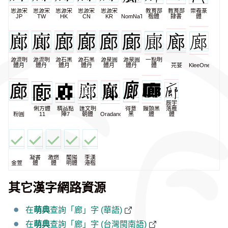
思源宋
思源宋
思源宋
思源宋
思源宋
教育部
教育部
崇羲篆
JP
TW
HK
CN
KR
NomNaTong
楷體
隸書
體
源流明
源流明
源石黑
源石黑
源泉圓
源泉圓
一點明
體月
體丹
體月
體丹
體月
體丹
體
芫荽
KleeOne
辰宇
俐方體
精品點
匯文明
得意
饅頭黑
落雁
粉圓
11
陣7
朝體
Oradano
黑
體
體
凝書
激燃
蘭陽
李漢
金萱
體
體
明體
港楷
其它漢字網路資源
在
萌典
查詢「廊」字 (華語)
在
萌典
查詢「廊」字 (台灣閩南語)