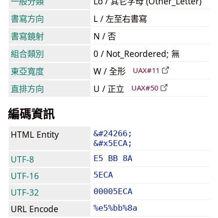
一般分類
Lo / 其它字母 (Other_Letter)
書寫方向
L / 左至右書寫
書寫鏡射
N / 否
組合類別
0 / Not_Reordered; 無
東亞寬度
W / 全形
UAX#11
直排方向
U / 正立
UAX#50
編碼資訊
HTML Entity
&#24266;
&#x5ECA;
UTF-8
E5 BB 8A
UTF-16
5ECA
UTF-32
00005ECA
URL Encode
%e5%bb%8a