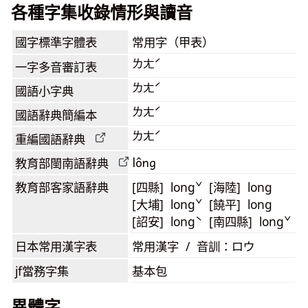
各種字集收錄情形與讀音
國字標準字體表
常用字（甲表）
ㄌㄤˊ
一字多音審訂表
ㄌㄤˊ
國語小字典
ㄌㄤˊ
國語辭典簡編本
ㄌㄤˊ
重編國語辭典
lông
教育部閩南語
辭典
教育部客家語
辭典
[四縣] longˇ [海陸] long
[大埔] longˇ [饒平] long
[詔安] longˋ [南四縣] longˇ
日本常用漢字表
常用漢字 / 音訓：ロウ
jf當務字集
基本包
異體字