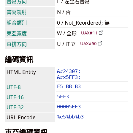
書寫方向
L / 左至右書寫
書寫鏡射
N / 否
組合類別
0 / Not_Reordered; 無
東亞寬度
W / 全形
UAX#11
直排方向
U / 正立
UAX#50
編碼資訊
HTML Entity
&#24307;
&#x5EF3;
UTF-8
E5 BB B3
UTF-16
5EF3
UTF-32
00005EF3
URL Encode
%e5%bb%b3
東亞編碼資訊