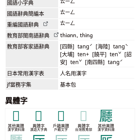
ㄊㄧㄥ
國語小字典
ㄊㄧㄥ
國語辭典簡編本
ㄊㄧㄥ
重編國語辭典
thiann, thing
教育部閩南語
辭典
教育部客家語
辭典
[四縣] tangˊ [海陸] tangˋ
[大埔] ten+ [饒平] tenˇ [詔
安] tenˇ [南四縣] tangˊ
日本常用漢字表
人名用漢字
jf當務字集
基本包
異體字
𠫇
𠫊
𤘖
𤘖
㕔
其他異體
異體字
戶籍異體
異體字
其他異體
漢字資料庫
漢語大字典
戶籍文字
台灣教育部
漢字資料庫