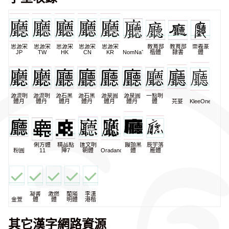
思源宋
思源宋
思源宋
思源宋
思源宋
教育部
教育部
崇羲篆
JP
TW
HK
CN
KR
NomNaTong
楷體
隸書
體
源流明
源流明
源石黑
源石黑
源泉圓
源泉圓
一點明
體月
體丹
體月
體丹
體月
體丹
體
芫荽
KleeOne
俐方體
精品點
匯文明
饅頭黑
辰宇落
粉圓
11
陣7
朝體
Oradano
體
雁體
凝書
激燃
蘭陽
李漢
金萱
體
體
明體
港楷
其它漢字網路資源