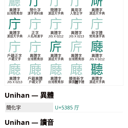
㕔
厅
厅
厅
厛
異體字
簡化字
簡體字
異用字
異體字
台灣教育部
漢字資料庫
漢語大字典
入管正字
漢語大字典
庁
庁
庁
庁
庁
異體字
正字
異體字
異體字
新字體
漢語大字典
人名用漢字
JIS X 0212
JIS X 0213
常用漢字表
庁
庁
庍
庍
廰
戶籍正字
異體字
異體字
異體字
異體字
戶籍文字
台灣教育部
漢語大字典
台灣教育部
JIS X 0212
廰
廰
廰
廰
聽
異體字
戶籍異體
異體字
擴張新字
異體字
體
JIS X 0213
戶籍文字
台灣教育部
擴張新字體
漢語大字典
Unihan — 異體
簡化字
U+5385 厅
Unihan — 讀音