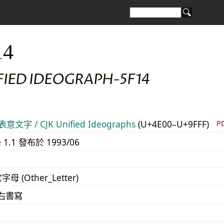
14
FIED IDEOGRAPH-5F14
意文字 / CJK Unified Ideographs
(U+4E00–U+9FFF)
P
e 1.1 發布於 1993/06
字母 (Other_Letter)
至右書寫