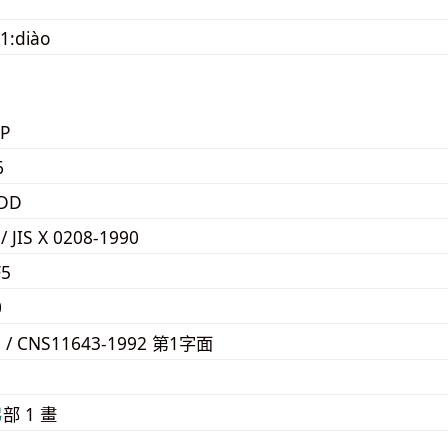
1:diào
P
6
4DD
 / JIS X 0208-1990
F5
0
E / CNS11643-1992 第1字面
9
⼸
部 1 畫