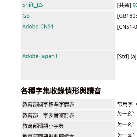
Shift_JIS
[共通]
9
GB
[GB180
Adobe-CNS1
[CNS1-
Adobe-Japan1
[Std] (a
各種字集收錄情形與讀音
教育部
國字標準字體表
常用字
ㄉㄧㄠˋ
教育部
一字多音審訂表
ㄉㄧㄠˋ
教育部
國語小字典
ㄉㄧㄠˋ
教育部
國語辭典簡編本