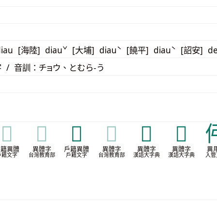
iau [海陸] diauˇ [大埔] diauˋ [饒平] diauˋ [詔安] d
 / 音訓：チョウ、とむら-う
𢎨
𢎨
𢎱
𢎱
𨑩
𨒝
戶籍異體
異體字
戶籍異體
異體字
異體字
異體字
異
戶籍文字
台灣教育部
戶籍文字
台灣教育部
漢語大字典
漢語大字典
入管