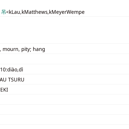
 吊
<kLau,kMatthews,kMeyerWempe
, mourn, pity; hang
10:diào,dì
AU TSURU
EKI