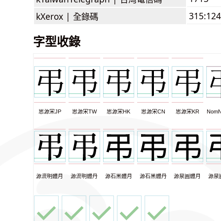
315:124
kXerox |
全錄碼
字型收錄
思源宋JP
思源宋TW
思源宋HK
思源宋CN
思源宋KR
NomN
源流明體月
源流明體丹
源石黑體月
源石黑體丹
源泉圓體月
源泉