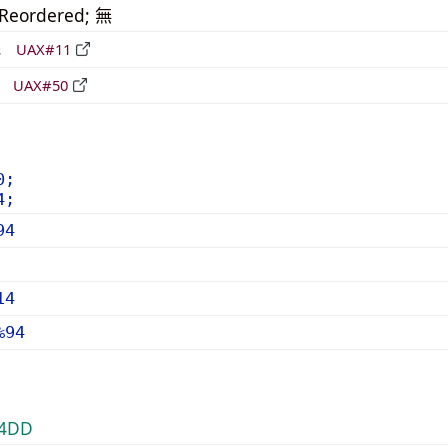
_Reordered; 無
形
UAX#11
立
UAX#50
0;
4;
94
14
%94
4DD