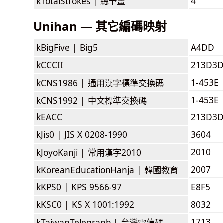
4
kTotalStrokes |
總筆畫
Unihan — 其它編碼映射
kBigFive |
Big5
A4DD
kCCCII
213D3
1-453E
kCNS1986 |
通用漢字標準交換碼
1-453E
kCNS1992 |
中文標準交換碼
kEACC
213D3
kJis0 |
JIS X 0208-1990
3604
2010
kJoyoKanji |
常用漢字2010
2007
kKoreanEducationHanja |
韓國教育
kKPS0 |
KPS 9566-97
E8F5
kKSC0 |
KS X 1001:1992
8032
1713
kTaiwanTelegraph |
台灣電信碼