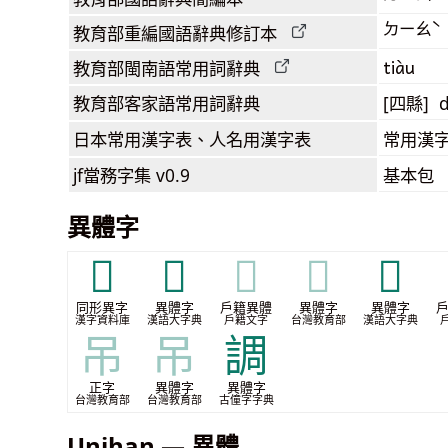
ㄉㄧㄠˋ
教育部
重編國語辭典
修訂本
tiàu
教育部閩南語
常用詞
辭典
教育部客家語
常用詞
辭典
[四縣] d
日本常用漢字表
、人名用漢字表
常用漢字
jf當務字集
v0.9
基本包
異體字
𢎟
𢎣
𢎣
𢎣
𢎨
同形異字
異體字
戶籍異體
異體字
異體字
漢字資料庫
漢語大字典
戶籍文字
台灣教育部
漢語大字典
吊
吊
調
正字
異體字
異體字
台灣教育部
台灣教育部
古僮字字典
Unihan — 異體