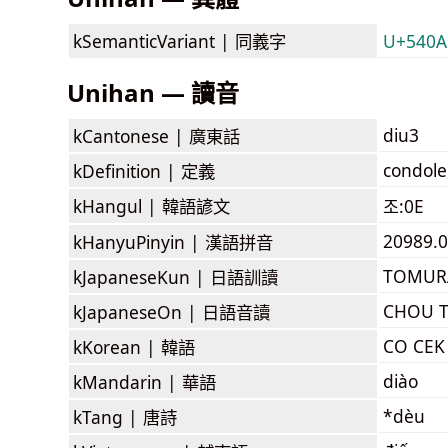
kSemanticVariant |
同義字
U+540A
Unihan — 讀音
diu3
kCantonese |
廣東話
condole
kDefinition |
定義
kHangul |
韓語諺文
조:0E
20989.0
kHanyuPinyin |
漢語拼音
TOMUR
kJapaneseKun |
日語訓讀
CHOU T
kJapaneseOn |
日語音讀
CO CEK
kKorean |
韓語
diào
kMandarin |
華語
*dèu
kTang |
唐詩