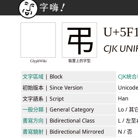
弔
U+5F
CJK UNI
GlyphWiki
裝置上的字型
文字區域
| Block
CJK統合表
初始版本
| Since Version
Unicod
Han
文字語系
| Script
一般分類
| General Category
Lo / 其它
書寫方向
| Bidirectional Class
L / 左
書寫鏡射
| Bidirectional Mirrored
N / 否