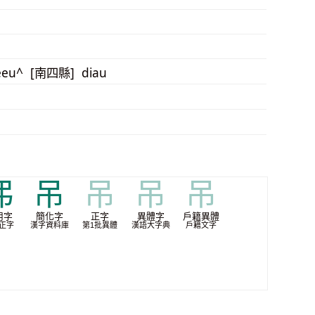
eeu^ [南四縣] diau
伄
吊
吊
吊
吊
用字
簡化字
正字
異體字
戶籍異體
正字
漢字資料庫
第1批異體
漢語大字典
戶籍文字