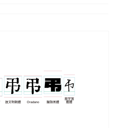
辰宇落
7
匯文明朝體
Oradano
饅頭黑體
雁體