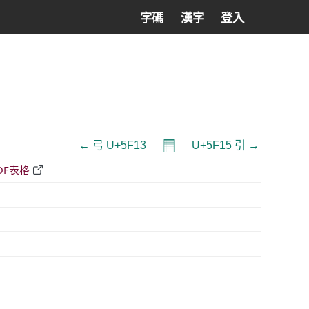
字碼
漢字
登入
𝄜
← 弓 U+5F13
U+5F15 引 →
DF表格