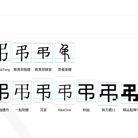
aTong
教育部楷體
教育部隸書
崇羲篆體
圓體丹
一點明體
芫荽
KleeOne
粉圓
俐方體11
精品點陣