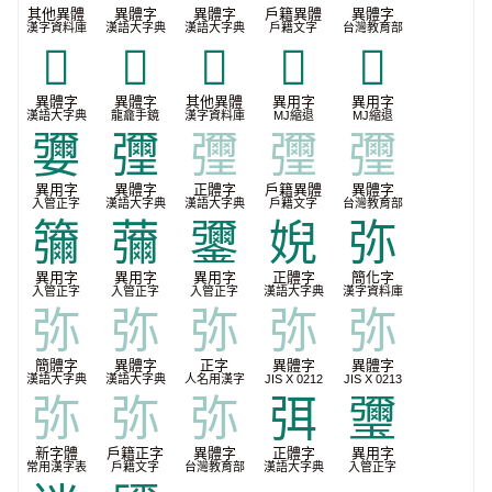
其他異體
異體字
異體字
戶籍異體
異體字
漢字資料庫
漢語大字典
漢語大字典
戶籍文字
台灣教育部
𨲼
𩸹
𪫁
𭚶
𭛅
異體字
異體字
其他異體
異用字
異用字
漢語大字典
龍龕手鏡
漢字資料庫
MJ縮退
MJ縮退
㜷
㣆
㣆
㣆
㣆
異用字
異體字
正體字
戶籍異體
異體字
入管正字
漢語大字典
漢語大字典
戶籍文字
台灣教育部
䉲
䕳
䥸
婗
弥
異用字
異用字
異用字
正體字
簡化字
入管正字
入管正字
入管正字
漢語大字典
漢字資料庫
弥
弥
弥
弥
弥
簡體字
異體字
正字
異體字
異體字
漢語大字典
漢語大字典
人名用漢字
JIS X 0212
JIS X 0213
弥
弥
弥
弭
瓕
新字體
戶籍正字
異體字
正體字
異用字
常用漢字表
戶籍文字
台灣教育部
漢語大字典
入管正字