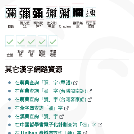
俐方體
精品點
匯文明
饅頭黑
辰宇落
粉圓
11
陣7
朝體
Oradano
體
雁體
凝書
激燃
蘭陽
李漢
金萱
體
體
明體
港楷
其它漢字網路資源
在
萌典
查詢「彌」字 (華語)
在
萌典
查詢「彌」字 (台灣閩南語)
在
萌典
查詢「彌」字 (台灣客家語)
在
全字庫
查詢「彌」字
在
漢典
查詢「彌」字
在
中國哲學書電子化計劃
查詢「彌」字
在
Unihan 資料庫
查詢「彌」字