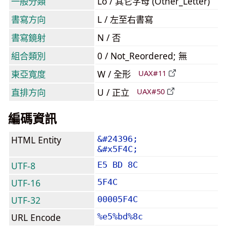
一般分類
Lo / 其它字母 (Other_Letter)
書寫方向
L / 左至右書寫
書寫鏡射
N / 否
組合類別
0 / Not_Reordered; 無
東亞寬度
W / 全形
UAX#11
直排方向
U / 正立
UAX#50
編碼資訊
HTML Entity
&#24396;
&#x5F4C;
UTF-8
E5 BD 8C
UTF-16
5F4C
UTF-32
00005F4C
URL Encode
%e5%bd%8c