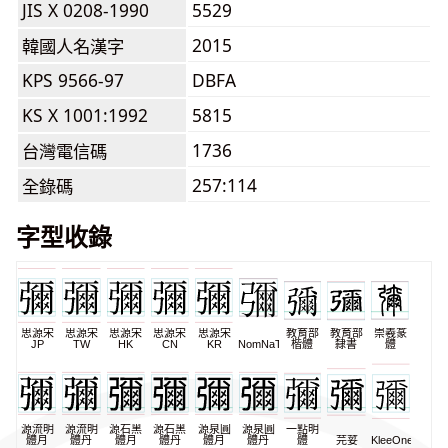
JIS X 0208-1990
5529
2015
韓國人名漢字
KPS 9566-97
DBFA
KS X 1001:1992
5815
1736
台灣電信碼
257:114
全錄碼
字型收錄
思源宋
思源宋
思源宋
思源宋
思源宋
教育部
教育部
崇羲篆
JP
TW
HK
CN
KR
NomNaTong
楷體
隸書
體
源流明
源流明
源石黑
源石黑
源泉圓
源泉圓
一點明
體月
體丹
體月
體丹
體月
體丹
體
芫荽
KleeOne