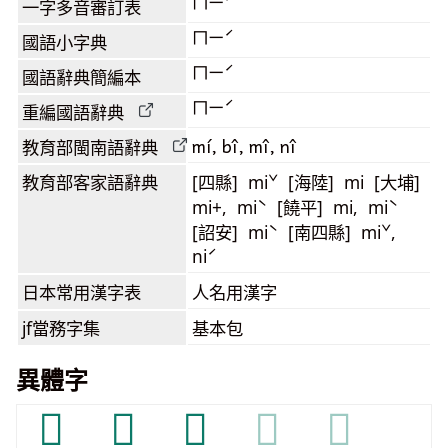
ㄇㄧˊ
一字多音審訂表
ㄇㄧˊ
國語小字典
ㄇㄧˊ
國語辭典簡編本
ㄇㄧˊ
重編國語辭典
mí, bî, mî, nî
教育部閩南語
辭典
教育部客家語
辭典
[四縣] miˇ [海陸] mi [大埔]
mi+, miˋ [饒平] mi, miˋ
[詔安] miˋ [南四縣] miˇ,
niˊ
日本常用漢字表
人名用漢字
jf當務字集
基本包
異體字
𢏏
𢐶
𢑀
𢑀
𢑀