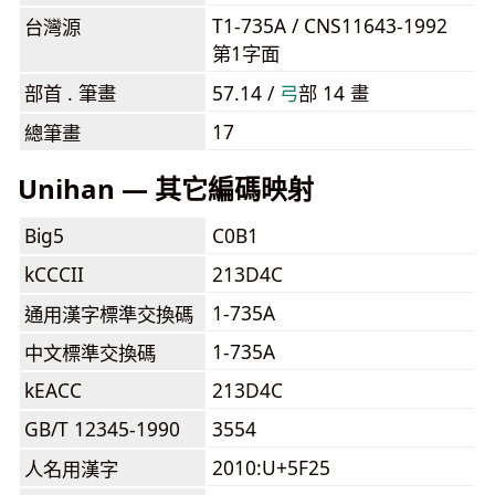
T1-735A / CNS11643-1992
台灣源
第1字面
部首 . 筆畫
57.14 /
⼸
部 14 畫
17
總筆畫
Unihan — 其它編碼映射
Big5
C0B1
kCCCII
213D4C
1-735A
通用漢字標準交換碼
1-735A
中文標準交換碼
kEACC
213D4C
GB/T 12345-1990
3554
2010:U+5F25
人名用漢字