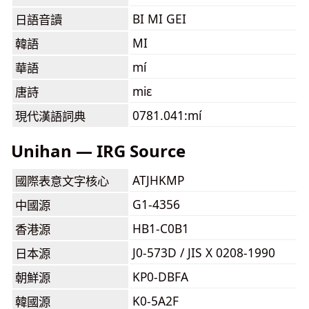
BI MI GEI
日語音讀
MI
韓語
mí
華語
miɛ
唐詩
0781.041:mí
現代漢語詞典
Unihan — IRG Source
ATJHKMP
國際表意文字核心
G1-4356
中國源
HB1-C0B1
香港源
J0-573D / JIS X 0208-1990
日本源
KP0-DBFA
朝鮮源
K0-5A2F
韓國源