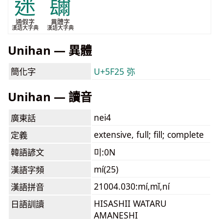
迷
镾
通假字
異體字
漢語大字典
漢語大字典
Unihan — 異體
簡化字
U+5F25 弥
Unihan — 讀音
nei4
廣東話
extensive, full; fill; complete
定義
韓語諺文
미:0N
mí(25)
漢語字頻
21004.030:mí,mǐ,ní
漢語拼音
HISASHII WATARU
日語訓讀
AMANESHI