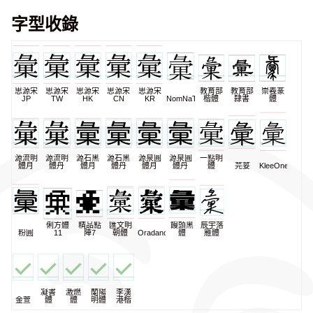
字型收錄
思源宋
思源宋
思源宋
思源宋
思源宋
教育部
教育部
崇羲篆
JP
TW
HK
CN
KR
NomNaTong
楷體
隸書
體
源流明
源流明
源石黑
源石黑
源泉圓
源泉圓
一點明
體月
體丹
體月
體丹
體月
體丹
體
芫荽
KleeOne
俐方體
精品點
匯文明
饅頭黑
辰宇落
粉圓
11
陣7
朝體
Oradano
體
雁體
凝書
激燃
蘭陽
李漢
金萱
體
體
明體
港楷