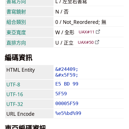
書寫方向
L / 左至右書寫
書寫鏡射
N / 否
組合類別
0 / Not_Reordered; 無
東亞寬度
W / 全形
UAX#11
直排方向
U / 正立
UAX#50
編碼資訊
HTML Entity
&#24409;
&#x5F59;
UTF-8
E5 BD 99
UTF-16
5F59
UTF-32
00005F59
URL Encode
%e5%bd%99
東亞編碼資訊