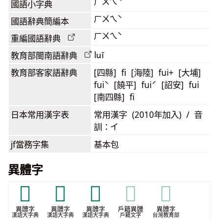
ㄏㄨㄟˋ
國語小字典
ㄏㄨㄟˋ
國語辭典簡編本
ㄏㄨㄟˋ
重編國語辭典
luī
教育部閩南語
辭典
教育部客家語
辭典
[四縣] fi [海陸] fui+ [大埔]
fuiˋ [饒平] fuiˊ [詔安] fui
[南四縣] fi
日本常用漢字表
常用漢字 (2010年加入) / 音
訓：イ
jf當務字集
基本包
異體字
𡻼
𢍖
𢑤
𢑤
𢑤
異體字
異體字
異體字
戶籍異體
異體字
漢語大字典
漢語大字典
漢語大字典
戶籍文字
台灣教育部