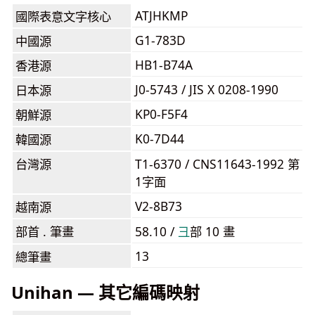
ATJHKMP
國際表意文字核心
G1-783D
中國源
HB1-B74A
香港源
J0-5743 / JIS X 0208-1990
日本源
KP0-F5F4
朝鮮源
K0-7D44
韓國源
台灣源
T1-6370 / CNS11643-1992 第
1字面
V2-8B73
越南源
部首 . 筆畫
58.10 /
⼹
部 10 畫
13
總筆畫
Unihan — 其它編碼映射