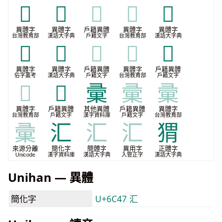
𢑭
𢑷
𢑷
𢑷
𢑺
異體字
異體字
戶籍異體
異體字
異體字
台灣教育部
漢語大字典
戶籍文字
台灣教育部
漢語大字典
𣈎
𣉰
𣉰
𣉰
𦴗
異體字
異體字
戶籍異體
異體字
戶籍異體
俗字叢考
漢語大字典
戶籍文字
台灣教育部
戶籍文字
𦴗
𧳪
彚
彚
彚
異體字
戶籍異體
其他異體
戶籍異體
異體字
台灣教育部
戶籍文字
漢字資料庫
戶籍文字
台灣教育部
彚
汇
汇
汇
猬
來源分離
簡化字
簡體字
異用字
正體字
Unicode
漢字資料庫
漢語大字典
入管正字
漢語大字典
Unihan — 異體
簡化字
U+6C47 汇