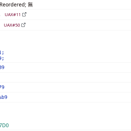
_Reordered; 無
形
UAX#11
立
UAX#50
1;
9;
B9
79
%b9
7D0