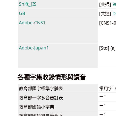
Shift_JIS
[共通]
9
GB
[共通]
D
Adobe-CNS1
[CNS1-
Adobe-Japan1
[Std] (a
各種字集收錄情形與讀音
教育部
國字標準字體表
常用字
ㄧˋ
教育部
一字多音審訂表
ㄧˋ
教育部
國語小字典
ㄧˋ
教育部
國語辭典簡編本