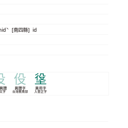
rhidˋ [南四縣] id
伇
伇
垼
異體
異體字
異用字
文字
台灣教育部
入管正字