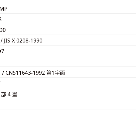
KMP
B
D0
 / JIS X 0208-1990
D7
5
2 / CNS11643-1992 第1字面
C
⼻
部 4 畫