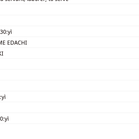
30:yì
ME EDACHI
KI
:yì
0:yì