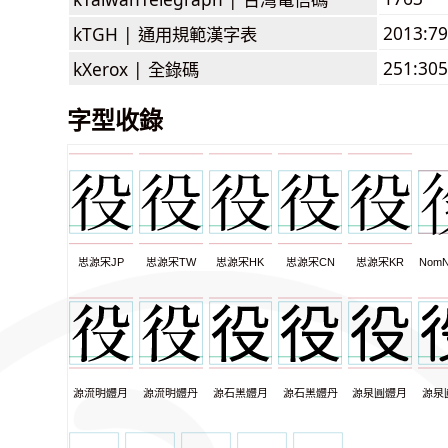
2013:7
kTGH |
通用規範漢字表
251:305
kXerox |
全錄碼
字型收錄
思源宋JP
思源宋TW
思源宋HK
思源宋CN
思源宋KR
NomN
源流明體月
源流明體丹
源石黑體月
源石黑體丹
源泉圓體月
源泉