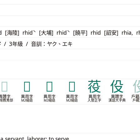
d [海陸] rhidˋ [大埔] rhidˋ [饒平] rhid [詔安] rhia, 
 / 3年級 / 音訓：ヤク、エキ
𠈿
𬽹
𭛠
𭛣
䓈
伇
異體字
異用字
異用字
異用字
異用字
異體字
戶籍
灣教育部
MJ縮退
MJ縮退
MJ縮退
入管正字
漢語大字典
戶籍
 a servant, laborer; to serve