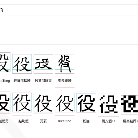
93
aTong
教育部楷體
教育部隸書
崇羲篆體
圓體丹
一點明體
芫荽
KleeOne
粉圓
俐方體11
精品點陣