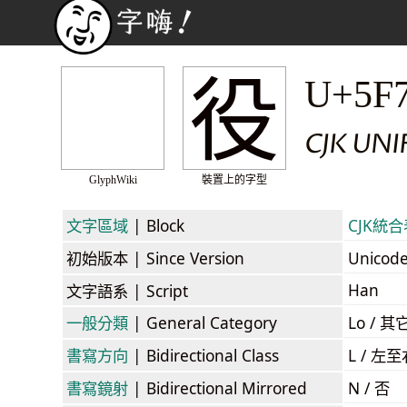
役
U+5F
CJK UNI
GlyphWiki
裝置上的字型
文字區域
| Block
CJK統合表
初始版本
| Since Version
Unicod
Han
文字語系
| Script
一般分類
| General Category
Lo / 其它
書寫方向
| Bidirectional Class
L / 左
書寫鏡射
| Bidirectional Mirrored
N / 否