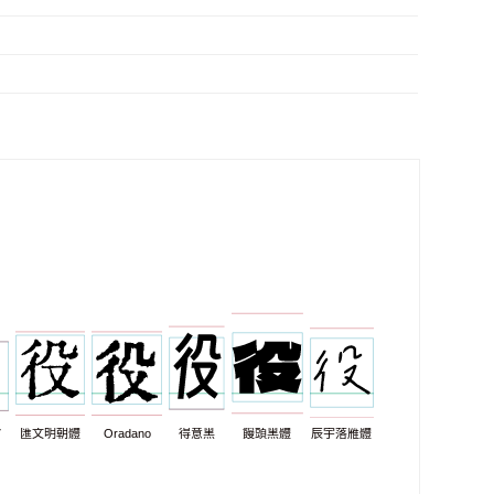
7
匯文明朝體
Oradano
得意黑
饅頭黑體
辰宇落雁體