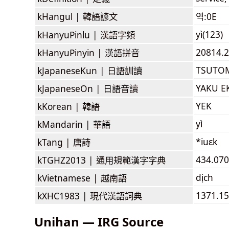
kHangul |
韓語諺文
역:0E
yì(123)
kHanyuPinlu |
漢語字頻
20814.2
kHanyuPinyin |
漢語拼音
TSUTO
kJapaneseKun |
日語訓讀
YAKU E
kJapaneseOn |
日語音讀
YEK
kKorean |
韓語
yì
kMandarin |
華語
*iuɛk
kTang |
唐詩
434.070
kTGHZ2013 |
通用規範漢字字典
dịch
kVietnamese |
越南語
1371.15
kXHC1983 |
現代漢語詞典
Unihan — IRG Source