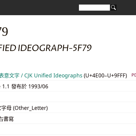
79
FIED IDEOGRAPH-5F79
意文字 / CJK Unified Ideographs
(U+4E00–U+9FFF)
P
e 1.1 發布於 1993/06
字母 (Other_Letter)
至右書寫