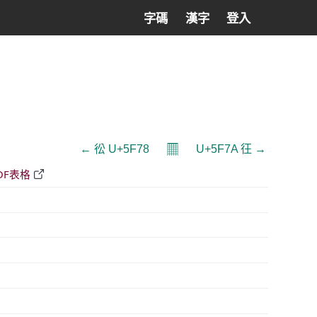
字碼
漢字
登入
𝄜
← 彸 U+5F78
U+5F7A 彺 →
DF表格