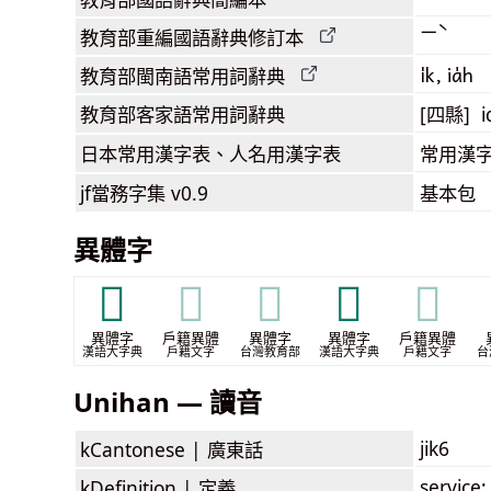
ㄧˋ
教育部
重編國語辭典
修訂本
i̍k, ia̍h
教育部閩南語
常用詞
辭典
教育部客家語
常用詞
辭典
[四縣] i
日本常用漢字表
、人名用漢字表
常用漢字
jf當務字集
v0.9
基本包
異體字
𠈧
𠈧
𠈧
𠈿
𠈿
異體字
戶籍異體
異體字
異體字
戶籍異體
漢語大字典
戶籍文字
台灣教育部
漢語大字典
戶籍文字
台
Unihan — 讀音
jik6
kCantonese |
廣東話
service;
kDefinition |
定義