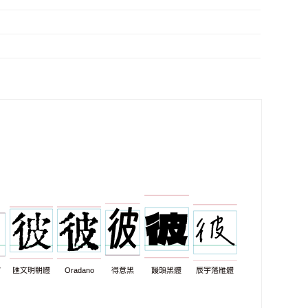
7
匯文明朝體
Oradano
得意黑
饅頭黑體
辰宇落雁體