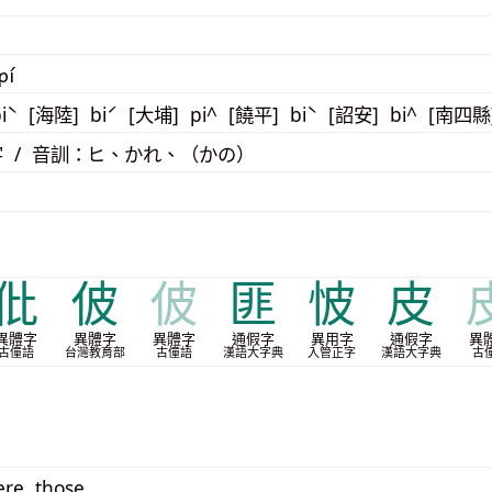
pí
iˋ [海陸] biˊ [大埔] pi^ [饒平] biˋ [詔安] bi^ [南四縣]
 / 音訓：ヒ、かれ、（かの）
仳
佊
佊
匪
怶
皮
異體字
異體字
異體字
通假字
異用字
通假字
異
古僮語
台灣教育部
古僮語
漢語大字典
入管正字
漢語大字典
古
ere, those