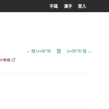
字碼
漢字
登入
𝄜
← 彻 U+5F7B
U+5F7D 彽 →
DF表格