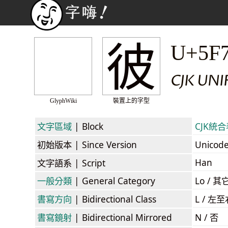
彼
U+5F
CJK UNI
GlyphWiki
裝置上的字型
文字區域
| Block
CJK統合表
初始版本
| Since Version
Unicod
Han
文字語系
| Script
一般分類
| General Category
Lo / 其它
書寫方向
| Bidirectional Class
L / 左
書寫鏡射
| Bidirectional Mirrored
N / 否