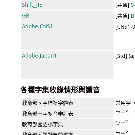
Shift_JIS
[共通]
9
GB
[共通]
B
Adobe-CNS1
[CNS1-
Adobe-Japan1
[Std] (a
各種字集收錄情形與讀音
教育部
國字標準字體表
常用字
ㄅㄧˇ
教育部
一字多音審訂表
ㄅㄧˇ
教育部
國語小字典
ㄅㄧˇ
教育部
國語辭典簡編本