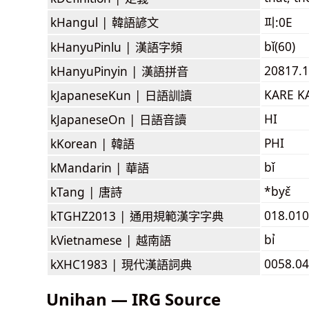
kHangul |
韓語諺文
피:0E
bǐ(60)
kHanyuPinlu |
漢語字頻
20817.1
kHanyuPinyin |
漢語拼音
KARE K
kJapaneseKun |
日語訓讀
HI
kJapaneseOn |
日語音讀
PHI
kKorean |
韓語
bǐ
kMandarin |
華語
*byɛ̌
kTang |
唐詩
018.010
kTGHZ2013 |
通用規範漢字字典
bỉ
kVietnamese |
越南語
0058.04
kXHC1983 |
現代漢語詞典
Unihan — IRG Source