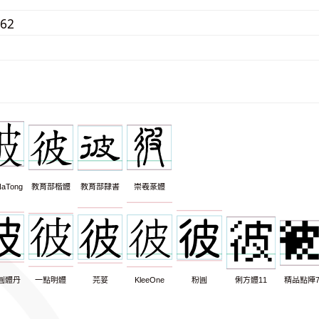
162
aTong
教育部楷體
教育部隸書
崇羲篆體
圓體丹
一點明體
芫荽
KleeOne
粉圓
俐方體11
精品點陣