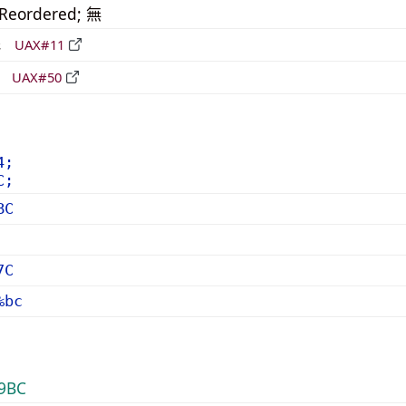
_Reordered; 無
形
UAX#11
立
UAX#50
4;
C;
BC
7C
%bc
9BC