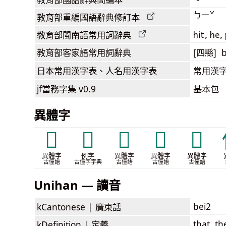
ㄅㄧˇ
教育部
重編國語辭典
修訂本
hit, he, 
教育部閩南語
常用詞
辭典
教育部客家語
常用詞
辭典
[四縣] b
日本常用漢字表
、人名用漢字表
常用漢字
jf當務字集
v0.9
基本包
異體字
𠾦
𤿌
𭯊
𭽧
𰂇
異體字
例字
異體字
異體字
異體字
古僮語
古僮字字典
古僮語
古僮語
古僮語
Unihan — 讀音
bei2
kCantonese |
廣東話
that, th
kDefinition |
定義