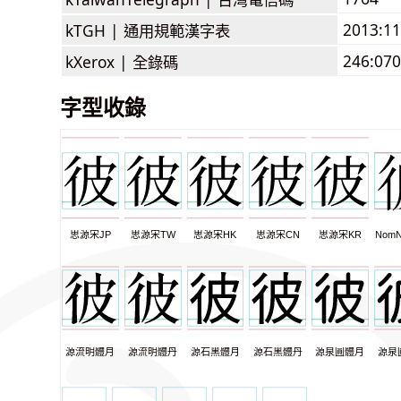
2013:1
kTGH |
通用規範漢字表
246:070
kXerox |
全錄碼
字型收錄
思源宋JP
思源宋TW
思源宋HK
思源宋CN
思源宋KR
NomN
源流明體月
源流明體丹
源石黑體月
源石黑體丹
源泉圓體月
源泉