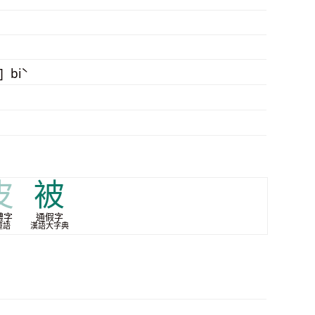
 biˋ
皮
被
體字
通假字
僮語
漢語大字典