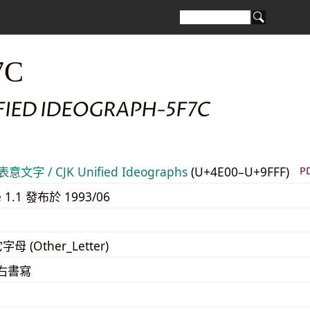
7C
FIED IDEOGRAPH-5F7C
意文字 / CJK Unified Ideographs
(U+4E00–U+9FFF)
P
e 1.1 發布於 1993/06
字母 (Other_Letter)
至右書寫