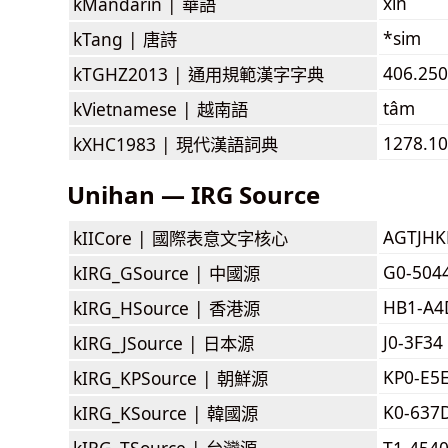
xīn
kMandarin |
華語
*sim
kTang |
唐詩
406.250
kTGHZ2013 |
通用規範漢字字典
tâm
kVietnamese |
越南語
1278.10
kXHC1983 |
現代漢語詞典
Unihan — IRG Source
AGTJH
kIICore |
國際表意文字核心
G0-504
kIRG_GSource |
中國源
HB1-A4
kIRG_HSource |
香港源
J0-3F34 
kIRG_JSource |
日本源
KP0-E5
kIRG_KPSource |
朝鮮源
K0-637
kIRG_KSource |
韓國源
kIRG_TSource |
台灣源
T1-454