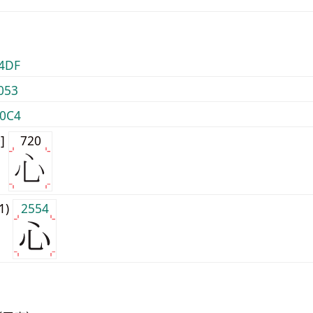
4DF
053
0C4
0]
720
j1)
2554