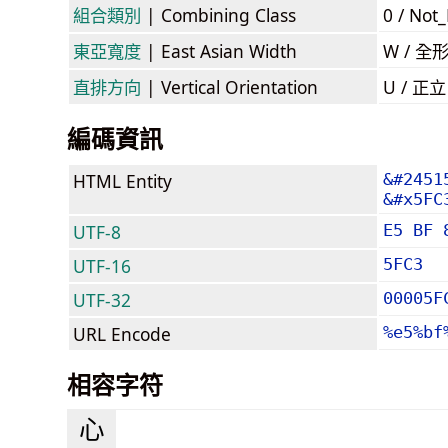
組合類別
| Combining Class
0 / Not
東亞寬度
| East Asian Width
W / 全
直排方向
| Vertical Orientation
U / 正
編碼資訊
HTML Entity
&#2451
&#x5FC
UTF-8
E5 BF 
UTF-16
5FC3
UTF-32
00005F
URL Encode
%e5%bf
相容字符
⼼