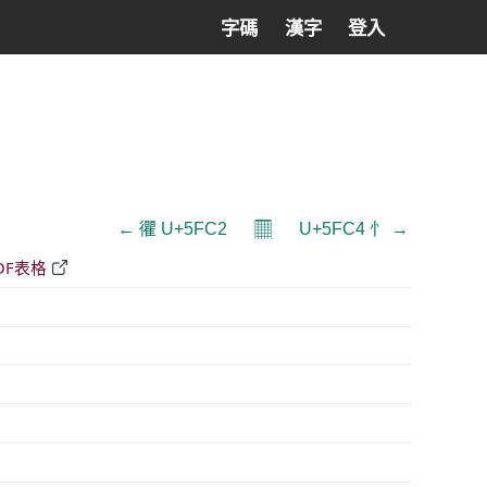
字碼
漢字
登入
𝄜
← 忂 U+5FC2
U+5FC4 忄 →
DF表格