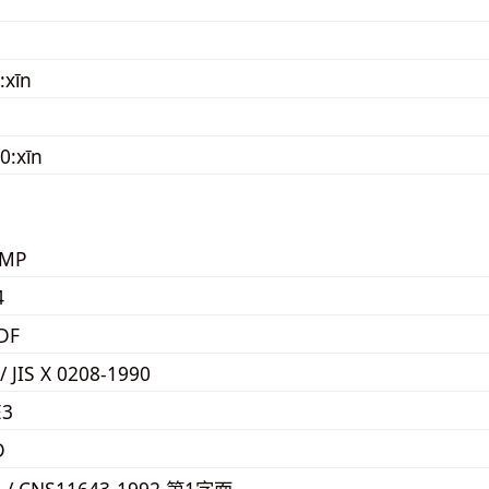
:xīn
0:xīn
KMP
4
DF
/ JIS X 0208-1990
E3
D
0 / CNS11643-1992 第1字面