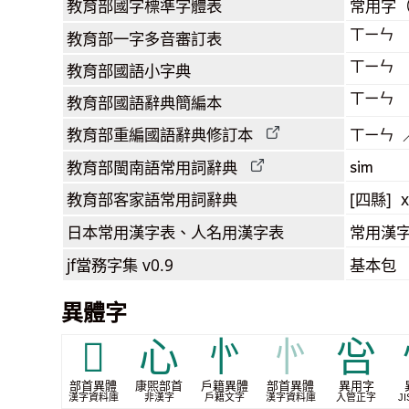
教育部
國字標準字體表
常用字
ㄒㄧㄣ
教育部
一字多音審訂表
ㄒㄧㄣ
教育部
國語小字典
ㄒㄧㄣ
教育部
國語辭典簡編本
教育部
重編國語辭典
修訂本
ㄒㄧㄣ 
sim
教育部閩南語
常用詞
辭典
教育部客家語
常用詞
辭典
[四縣] x
日本常用漢字表
、人名用漢字表
常用漢字
jf當務字集
v0.9
基本包
異體字
𢖩
⼼
㣺
㣺
吢
部首異體
康煕部首
戶籍異體
部首異體
異用字
漢字資料庫
非漢字
戶籍文字
漢字資料庫
入管正字
JI