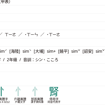
（甲表）
／ ㄒㄧㄜ ／ ˙ㄒㄧㄣ ／ ˙ㄒㄧㄜ
imˊ [海陸] simˋ [大埔] sim+ [饒平] simˇ [詔安] sim
 / 2年級 / 音訓：シン、こころ
忄
忄
忄
腎
異體字
戶籍異體
部首異體
停用字
S X 0212
戶籍文字
漢字資料庫
同音代用字