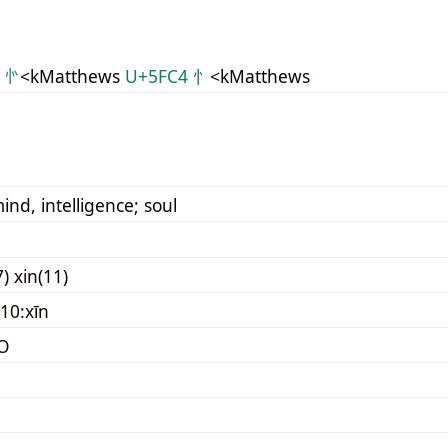
 㣺
<kMatthews
U+5FC4 忄
<kMatthews
ind, intelligence; soul
) xin(11)
10:xīn
O