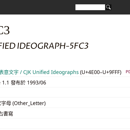
C3
FIED IDEOGRAPH-5FC3
意文字 / CJK Unified Ideographs
(U+4E00–U+9FFF)
P
e 1.1 發布於 1993/06
字母 (Other_Letter)
至右書寫