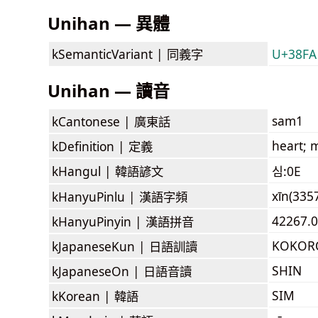
Unihan — 異體
kSemanticVariant |
同義字
U+38FA
Unihan — 讀音
sam1
kCantonese |
廣東話
heart; m
kDefinition |
定義
kHangul |
韓語諺文
심:0E
xīn(3357
kHanyuPinlu |
漢語字頻
42267.0
kHanyuPinyin |
漢語拼音
KOKOR
kJapaneseKun |
日語訓讀
SHIN
kJapaneseOn |
日語音讀
SIM
kKorean |
韓語