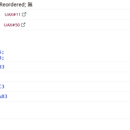
_Reordered; 無
形
UAX#11
立
UAX#50
5;
3;
83
C3
%83