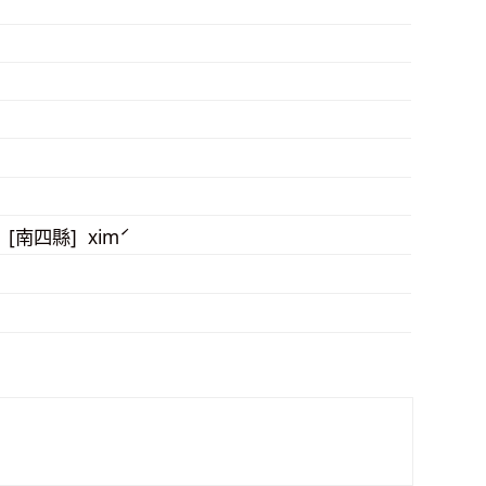
ˇ [南四縣] ximˊ