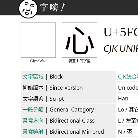
心
U+5F
CJK UNI
GlyphWiki
裝置上的字型
文字區域
| Block
CJK統合表
初始版本
| Since Version
Unicod
Han
文字語系
| Script
一般分類
| General Category
Lo / 其它
書寫方向
| Bidirectional Class
L / 左
書寫鏡射
| Bidirectional Mirrored
N / 否