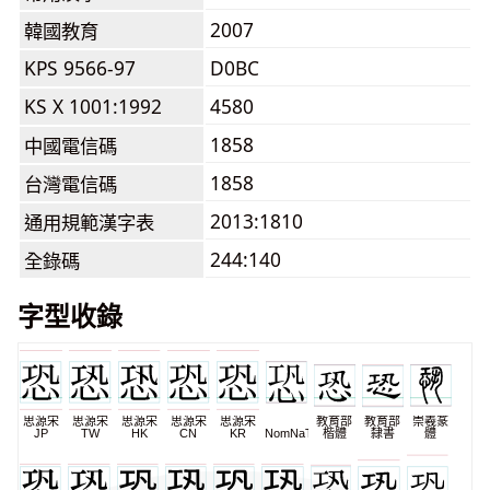
2007
韓國教育
KPS 9566-97
D0BC
KS X 1001:1992
4580
1858
中國電信碼
1858
台灣電信碼
2013:1810
通用規範漢字表
244:140
全錄碼
字型收錄
思源宋
思源宋
思源宋
思源宋
思源宋
教育部
教育部
崇羲篆
JP
TW
HK
CN
KR
NomNaTong
楷體
隸書
體