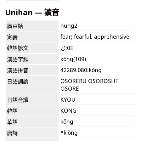
Unihan — 讀音
hung2
廣東話
fear; fearful, apprehensive
定義
韓語諺文
공:0E
kǒng(109)
漢語字頻
42289.080:kǒng
漢語拼音
OSORERU OSOROSHII
日語訓讀
OSORE
KYOU
日語音讀
KONG
韓語
kǒng
華語
*kiǒng
唐詩