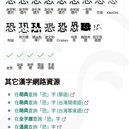
源流明
源流明
源石黑
源石黑
源泉圓
源泉圓
一點明
體月
體丹
體月
體丹
體月
體丹
體
芫荽
KleeOne
俐方體
精品點
匯文明
得意
饅頭黑
辰宇落
粉圓
11
陣7
朝體
Oradano
黑
體
雁體
凝書
激燃
蘭陽
李漢
金萱
體
體
明體
港楷
其它漢字網路資源
在
萌典
查詢「恐」字 (華語)
在
萌典
查詢「恐」字 (台灣閩南語)
在
萌典
查詢「恐」字 (台灣客家語)
在
全字庫
查詢「恐」字
在
漢典
查詢「恐」字