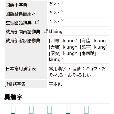
ㄎㄨㄥˇ
國語小字典
ㄎㄨㄥˇ
國語辭典簡編本
ㄎㄨㄥˇ
重編國語辭典
khióng
教育部閩南語
辭典
教育部客家語
辭典
[四縣] kiungˋ [海陸] kiungˊ
[大埔] kiung^ [饒平] kiungˋ
[詔安] kiung^ [南四縣]
kiungˋ
日本常用漢字表
常用漢字 / 音訓：キョウ、お
そ-れる、おそ-ろしい
jf當務字集
基本包
異體字
𢖶
𢖶
𢖶
𢘠
𢘠