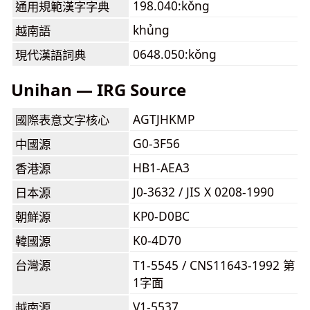
198.040:kǒng
通用規範漢字字典
khủng
越南語
0648.050:kǒng
現代漢語詞典
Unihan — IRG Source
AGTJHKMP
國際表意文字核心
G0-3F56
中國源
HB1-AEA3
香港源
J0-3632 / JIS X 0208-1990
日本源
KP0-D0BC
朝鮮源
K0-4D70
韓國源
台灣源
T1-5545 / CNS11643-1992 第
1字面
V1-5537
越南源