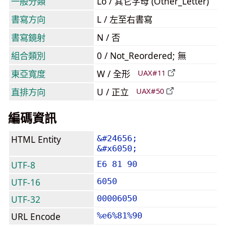
一般分類
Lo / 其它字母 (Other_Letter)
書寫方向
L / 左至右書寫
書寫鏡射
N / 否
組合類別
0 / Not_Reordered; 無
東亞寬度
W / 全形
UAX#11
直排方向
U / 正立
UAX#50
編碼資訊
HTML Entity
&#24656;
&#x6050;
UTF-8
E6 81 90
UTF-16
6050
UTF-32
00006050
URL Encode
%e6%81%90