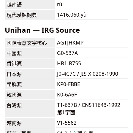
rủ
越南語
1416.060:yù
現代漢語詞典
Unihan — IRG Source
AGTJHKMP
國際表意文字核心
G0-537A
中國源
HB1-B755
香港源
J0-4C7C / JIS X 0208-1990
日本源
KP0-FBBE
朝鮮源
K0-6A6F
韓國源
T1-637B / CNS11643-1992
台灣源
第1字面
V1-5562
越南源