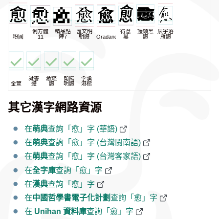
俐方體
精品點
匯文明
得意
饅頭黑
辰宇落
粉圓
11
陣7
朝體
Oradano
黑
體
雁體
凝書
激燃
蘭陽
李漢
金萱
體
體
明體
港楷
其它漢字網路資源
在
萌典
查詢「愈」字 (華語)
在
萌典
查詢「愈」字 (台灣閩南語)
在
萌典
查詢「愈」字 (台灣客家語)
在
全字庫
查詢「愈」字
在
漢典
查詢「愈」字
在
中國哲學書電子化計劃
查詢「愈」字
在
Unihan 資料庫
查詢「愈」字