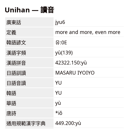
Unihan — 讀音
jyu6
廣東話
more and more, even more
定義
韓語諺文
유:0E
yù(139)
漢語字頻
42322.150:yù
漢語拼音
MASARU IYOIYO
日語訓讀
YU
日語音讀
YU
韓語
yù
華語
*iǒ
唐詩
449.200:yù
通用規範漢字字典