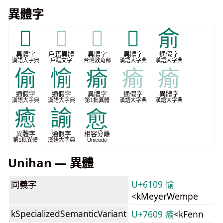
異體字
𠃄
𠃄
𠃄
𡩗
俞
異體字
戶籍異體
異體字
異體字
通假字
漢語大字典
戶籍文字
台灣教育部
漢語大字典
漢語大字典
偷
愉
瘉
瘉
瘉
通假字
通假字
異體字
通假字
異體字
漢語大字典
漢語大字典
第1批異體
漢語大字典
漢語大字典
癒
諭
愈
異體字
通假字
相容分離
第1批異體
漢語大字典
Unicode
Unihan — 異體
同義字
U+6109 愉
<kMeyerWempe
kSpecializedSemanticVariant
U+7609 瘉
<kFenn