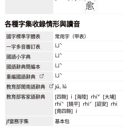
各種字集收錄情形與讀音
國字標準字體表
常用字（甲表）
ㄩˋ
一字多音審訂表
ㄩˋ
國語小字典
ㄩˋ
國語辭典簡編本
ㄩˋ
重編國語辭典
jú, lú
教育部閩南語
辭典
教育部客家語
辭典
[四縣] i [海陸] rhiˇ [大埔]
rhiˋ [饒平] rhiˊ [詔安] rhi
[南四縣] i
jf當務字集
基本包