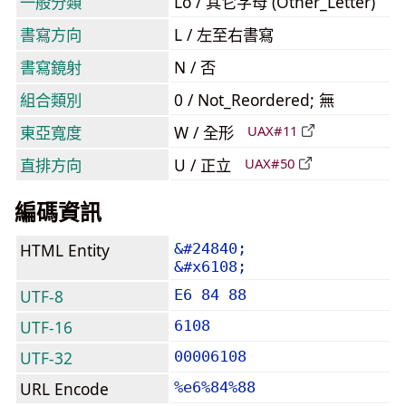
一般分類
Lo / 其它字母 (Other_Letter)
書寫方向
L / 左至右書寫
書寫鏡射
N / 否
組合類別
0 / Not_Reordered; 無
東亞寬度
W / 全形
UAX#11
直排方向
U / 正立
UAX#50
編碼資訊
HTML Entity
&#24840;
&#x6108;
UTF-8
E6 84 88
UTF-16
6108
UTF-32
00006108
URL Encode
%e6%84%88